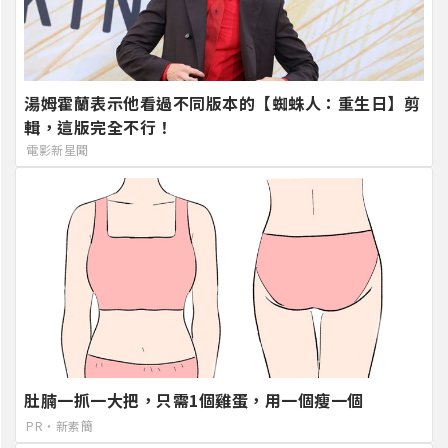
湯姆霍蘭表示他看過不同版本的【蜘蛛人：重生日】剪
輯，這版完全不行！
電影新星聞
肚腩一抓一大把，只需1個雞蛋，用一個瘦一個
PR・新素簡