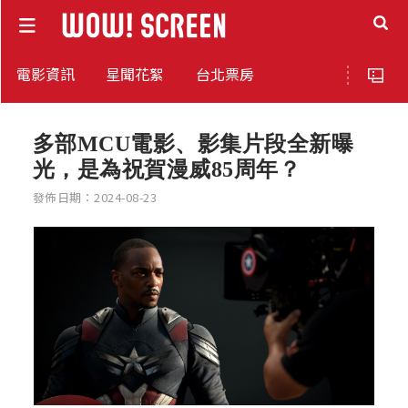
電影資訊
星聞花絮
台北票房
多部MCU電影、影集片段全新曝
光，是為祝賀漫威85周年？
發佈日期：2024-08-23