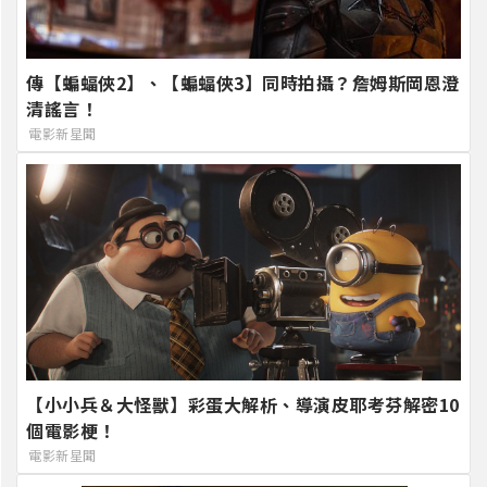
傳【蝙蝠俠2】、【蝙蝠俠3】同時拍攝？詹姆斯岡恩澄
清謠言！
電影新星聞
【小小兵＆大怪獸】彩蛋大解析、導演皮耶考芬解密10
個電影梗！
電影新星聞