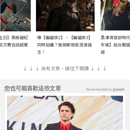
生日】票房破紀
傳【蝙蝠俠2】、【蝙蝠俠3】
黑澤清首部時代
凱文費吉說感覺
同時拍攝？詹姆斯岡恩澄清謠
牢城】結合戰國
言！
謎
↓ ↓ ↓ 尚有文章，請往下閱讀 ↓ ↓ ↓
您也可能喜歡這些文章
Recommended by