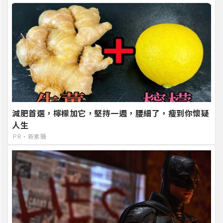
減肥首選，檸檬加它，堅持一週，腰細了，瘦到你懷疑
人生
PR・新素簡