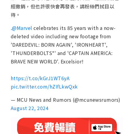
經撤銷，但也許很快會再發表，請粉絲們拭目以
待。
.
@Marvel
celebrates its 85 years with a now-
deleted video including new footage from
'DAREDEVIL: BORN AGAIN', 'IRONHEART',
'THUNDERBOLTS*' and 'CAPTAIN AMERICA:
BRAVE NEW WORLD'. Excelsior!
https://t.co/kGrJ1WT6yA
pic.twitter.com/hZIfLkwQxk
— MCU News and Rumors (@mcunewsrumors)
August 22, 2024