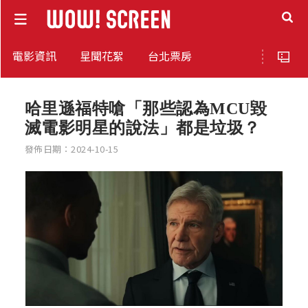
電影資訊
星聞花絮
台北票房
哈里遜福特嗆「那些認為MCU毀
滅電影明星的說法」都是垃圾？
發佈日期：2024-10-15