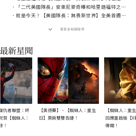
．
「二代美國隊長」安東尼麥奇曝和哈里遜福特之間奇妙的共同話題？
．
就是今天！【美國隊長：無畏新世界】全美首週末票房上看近億
看更多相關報導
復仇者聯盟：終
【奧德賽】、【蜘蛛人：重生
【蜘蛛人：重生
祝賀【蜘蛛人：
日】票房雙雙告捷！
回應重啟版【X
錄！
傳聞！