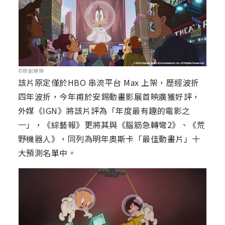
©原創娛樂
該片原定僅於HBO 串流平台 Max 上架，歷經波折
四年波折，今年甫於安錫動畫影展首映廣獲好評，
外媒《IGN》將該片評為「年度最有趣的電影之
一」，《綜藝報》更將其與《腦筋急轉彎2》、《荒
野機器人》，同列為明年奧斯卡「最佳動畫片」十
大預測名單中。