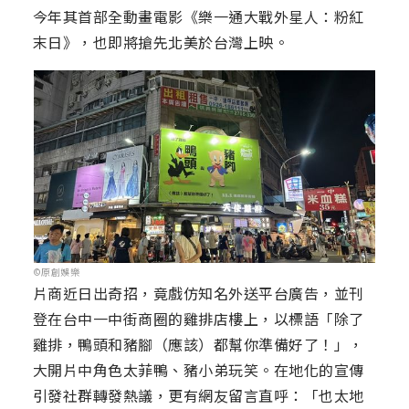
今年其首部全動畫電影《樂一通大戰外星人：粉紅
末日》，也即將搶先北美於台灣上映。
©原創娛樂
片商近日出奇招，竟戲仿知名外送平台廣告，並刊
登在台中一中街商圈的雞排店樓上，以標語「除了
雞排，鴨頭和豬腳（應該）都幫你準備好了！」，
大開片中角色太菲鴨、豬小弟玩笑。在地化的宣傳
引發社群轉發熱議，更有網友留言直呼：「也太地