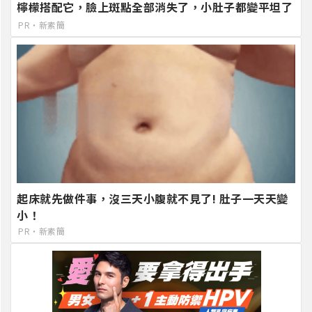
檸檬搭配它，臉上斑點全部消失了，小肚子都變平坦了
PR・新素簡
起床就先做件事，沒三天小腹就不見了! 肚子一天天變
小！
PR・新素簡