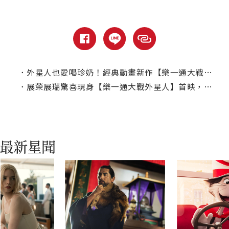
．
外星人也愛喝珍奶！經典動畫新作【樂一通大戰外星人】驚見台灣之光
．
展榮展瑞驚喜現身【樂一通大戰外星人】首映，化身太菲鴨、豬小弟使勁扭屁屁