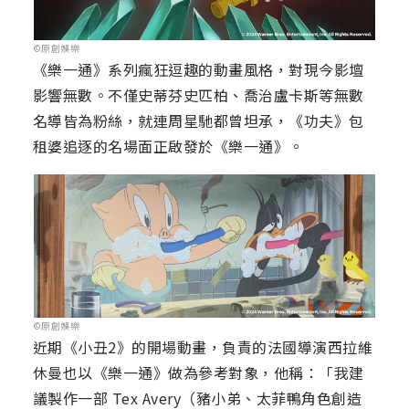
©原創娛樂
《樂一通》系列瘋狂逗趣的動畫風格，對現今影壇
影響無數。不僅史蒂芬史匹柏、喬治盧卡斯等無數
名導皆為粉絲，就連周星馳都曾坦承，《功夫》包
租婆追逐的名場面正啟發於《樂一通》。
©原創娛樂
近期《小丑2》的開場動畫，負責的法國導演西拉維
休曼也以《樂一通》做為參考對象，他稱：「我建
議製作一部 Tex Avery（豬小弟、太菲鴨角色創造