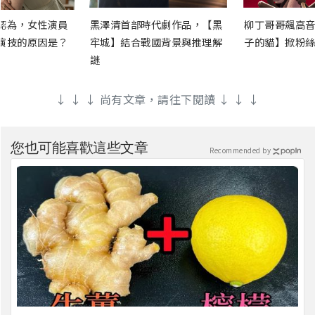
認為，女性演員
黑澤清首部時代劇作品，【黑
柳丁哥哥飆高音
演技的原因是？
牢城】結合戰國背景與推理解
子的貓】掀粉絲
謎
↓ ↓ ↓ 尚有文章，請往下閱讀 ↓ ↓ ↓
您也可能喜歡這些文章
Recommended by