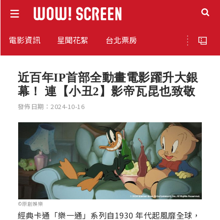
電影資訊
星聞花絮
台北票房
近百年IP首部全動畫電影躍升大銀
幕！ 連【小丑2】影帝瓦昆也致敬
發佈日期：2024-10-16
©原創娛樂
經典卡通「樂一通」系列自1930 年代起風靡全球，