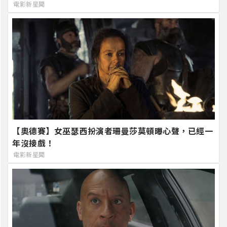
電影新星聞
【奧德賽】女巫瑟西扮演者珊曼莎莫頓曝心聲，已經一
年沒接戲！
電影新星聞