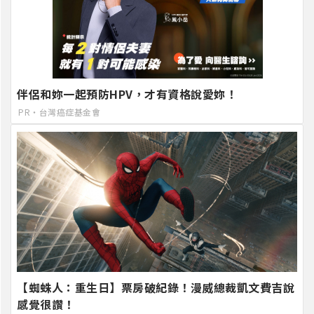
伴侶和妳一起預防HPV，才有資格說愛妳！
PR・台灣癌症基金會
【蜘蛛人：重生日】票房破紀錄！漫威總裁凱文費吉說
感覺很讚！