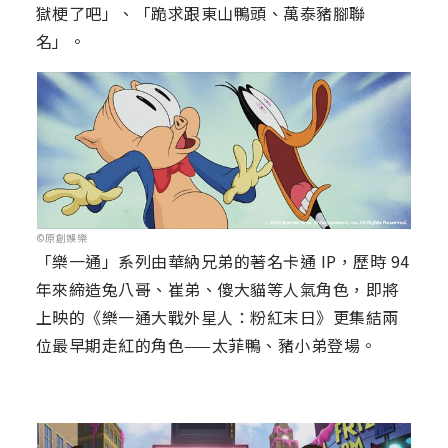
獄梗了吧」、「跪求跟東山鴨頭、萬泰豬腳聯
名」。
©原創娛樂
「樂一通」系列由華納兄弟的著名卡通 IP，歷時 94
年來締造兔八哥、崔弟、傻大貓等人氣角色，即將
上映的《樂一通大戰外星人：粉紅末日》更集結兩
位最早期走紅的角色——太菲鴨、豬小弟登場。