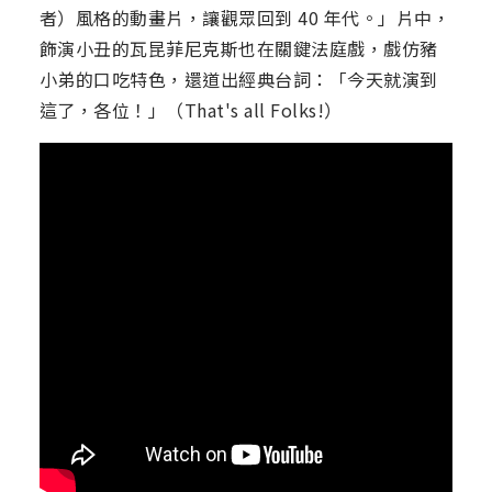
者）風格的動畫片，讓觀眾回到 40 年代。」片中，
飾演小丑的瓦昆菲尼克斯也在關鍵法庭戲，戲仿豬
小弟的口吃特色，還道出經典台詞：「今天就演到
這了，各位！」（That's all Folks!）