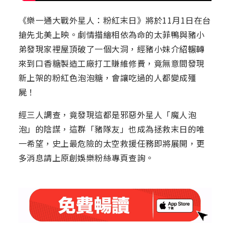
《樂一通大戰外星人：粉紅末日》將於11月1日在台
搶先北美上映。劇情描繪相依為命的太菲鴨與豬小
弟發現家裡屋頂破了一個大洞，經豬小妹介紹輾轉
來到口香糖製造工廠打工賺維修費，竟無意間發現
新上架的粉紅色泡泡糖，會讓吃過的人都變成殭
屍！
經三人調查，竟發現這都是邪惡外星人「魔人泡
泡」的陰謀，這群「豬隊友」也成為拯救末日的唯
一希望，史上最危險的太空救援任務即將展開，更
多消息請上原創娛樂粉絲專頁查詢。