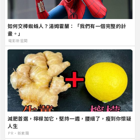
如何交棒蜘蛛人？湯姆霍蘭：「我們有一個完整的計
畫。」
電影新星聞
減肥首選，檸檬加它，堅持一週，腰細了，瘦到你懷疑
人生
PR・新素簡