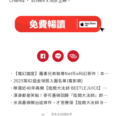
Cinema · Screen X 同步上映。
．
【電幻國度】羅素兄弟執導Netflix科幻新作｜本周上線、電視首播推薦
．
2025第82屆金球獎入圍名單(電影類)
．
暌違近40年再開【陰間大法師 BEETLEJUICE】！｜本周上線、電視首播推薦
．
渾身都是笑點！麥可基頓回歸「陰間大法師」即興演出超鬧
．
米高基頓開出這條件，才答應接【陰間大法師 BEETLEJUICE】
看更多相關報導