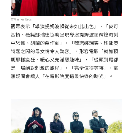
©Warner Bros.
觀眾表示「導演提姆波頓從未如此出色」，「麥可
基頓、薇諾娜瑞德協助呈現導演提姆波頓輝煌時刻
中恐怖、胡鬧的惡作劇」，「薇諾娜瑞德、珍娜奧
特嘉之間的母女情令人動容」，形容電影「就如預
期那樣瘋狂、暖心又充滿惡趣味」，「從頭到尾都
是一場絕對刺激的旅程」，「完全值得等待」，毫
無疑問會讓人「在電影院度過最快樂的時光」。