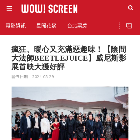
電影資訊
星聞花絮
台北票房
瘋狂、暖心又充滿惡趣味！【陰間
大法師BEETLEJUICE】威尼斯影
展首映大獲好評
發佈日期：2024-08-29