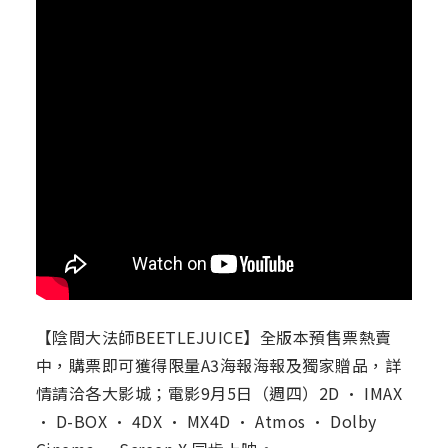
【陰間大法師BEETLEJUICE】全版本預售票熱賣
中，購票即可獲得限量A3海報海報及獨家贈品，詳
情請洽各大影城；電影9月5日（週四）2D · IMAX
· D-BOX · 4DX · MX4D · Atmos · Dolby