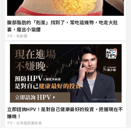
腹部脂肪的「剋星」找到了，常吃這幾物，吃走大肚
囊，瘦出小蠻腰
PR・新素簡
立即諮詢HPV！是對自己健康最好的投資，把握現在不
嫌晚！
PR・台灣癌症基金會