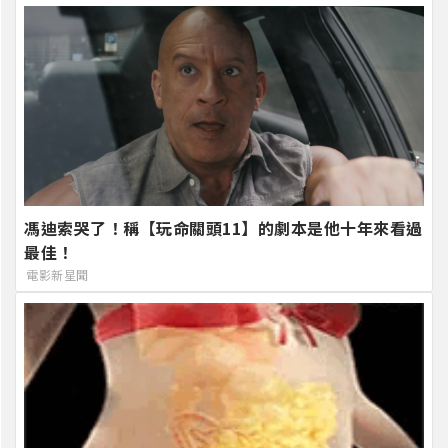
馮迪索哭了！稱【玩命關頭11】的劇本是他十年來看過
最佳！
電影新星聞