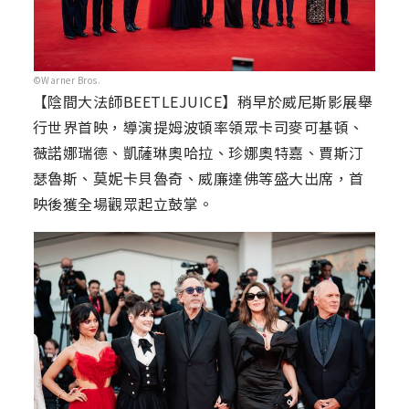
©Warner Bros.
【陰間大法師BEETLEJUICE】稍早於威尼斯影展舉
行世界首映，導演提姆波頓率領眾卡司麥可基頓、
薇諾娜瑞德、凱薩琳奧哈拉、珍娜奧特嘉、賈斯汀
瑟魯斯、莫妮卡貝魯奇、威廉達佛等盛大出席，首
映後獲全場觀眾起立鼓掌。