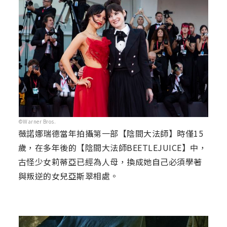
©Warner Bros.
薇諾娜瑞德當年拍攝第一部【陰間大法師】時僅15
歲，在多年後的【陰間大法師BEETLEJUICE】中，
古怪少女莉蒂亞已經為人母，換成她自己必須學著
與叛逆的女兒亞斯翠相處。