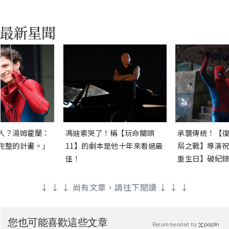
人？湯姆霍蘭：
馮迪索哭了！稱【玩命關頭
承襲傳統！【復
完整的計畫。」
11】的劇本是他十年來看過最
局之戰】導演祝
佳！
重生日】破紀錄
↓ ↓ ↓ 尚有文章，請往下閱讀 ↓ ↓ ↓
您也可能喜歡這些文章
Recommended by