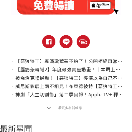
．
【惡狼特工】導演瓊華茲不拍了！公開拒絕再當Apple TV+夥伴
．
【腦筋急轉彎2】年度最強賣座動畫！｜本周上線、電視首播推薦
．
被喬治克隆尼嚇！【惡狼特工】導演以為自己不可能邀到布萊德彼特
．
威尼斯影展上兩不相見！布萊德彼特【惡狼特工】首映避開裘莉
．
神劇「人生切割術」第二季回歸！Apple TV+ 釋出強檔新片片單
看更多相關報導