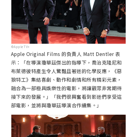
©Apple TV+
Apple Original Films 的負責人 Matt Dentler 表
示：「在導演瓊華茲傑出的指導下，喬治克隆尼和
布萊德彼特產生令人驚豔且著迷的化學反應，《惡
狼特工》集結喜劇、動作和劇情和所有精彩元素，
融合為一部極具娛樂性的電影，將讓觀眾非常期待
接下來的發展。」「我們很興奮看到影迷們享受這
部電影，並將與瓊華茲導演合作續集。」