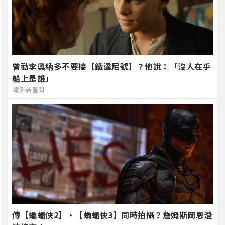
曾勸李奧納多不要接【鐵達尼號】？他說：「沒人在乎
船上是誰」
電影新星聞
傳【蝙蝠俠2】、【蝙蝠俠3】同時拍攝？詹姆斯岡恩澄