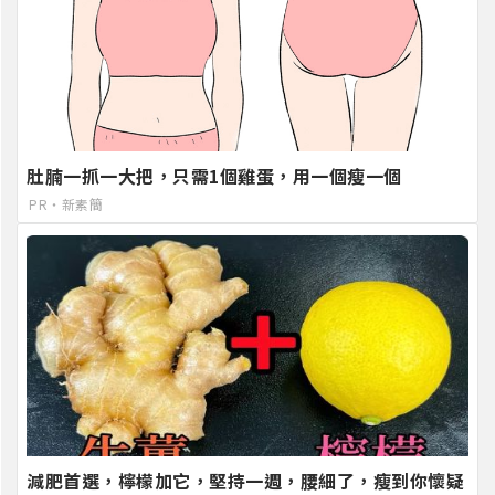
肚腩一抓一大把，只需1個雞蛋，用一個瘦一個
PR・新素簡
減肥首選，檸檬加它，堅持一週，腰細了，瘦到你懷疑