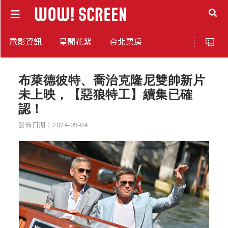
電影資訊
星聞花絮
台北票房
布萊德彼特、喬治克隆尼雙帥新片
未上映，【惡狼特工】續集已確
認！
發佈日期：2024-09-04