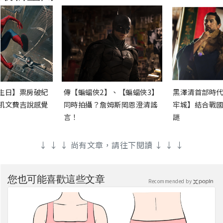
生日】票房破紀
傳【蝙蝠俠2】、【蝙蝠俠3】
黑澤清首部時代
凱文費吉說感覺
同時拍攝？詹姆斯岡恩澄清謠
牢城】結合戰國
言！
謎
↓ ↓ ↓ 尚有文章，請往下閱讀 ↓ ↓ ↓
您也可能喜歡這些文章
Recommended by