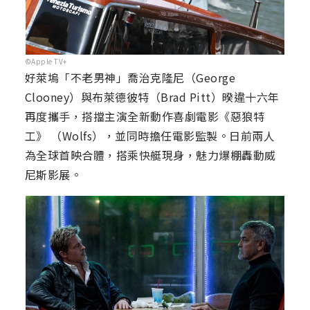
©Apple TV+
好萊塢「不老男神」喬治克隆尼（George
Clooney）與布萊德彼特（Brad Pitt）暌違十六年
再度攜手，搭擋主演全新動作喜劇電影《惡狼特
工》 （Wolfs），並同時擔任電影監製。日前兩人
為全球首映合體，搭乘快艇現身，魅力爆棚轟動威
尼斯影展。