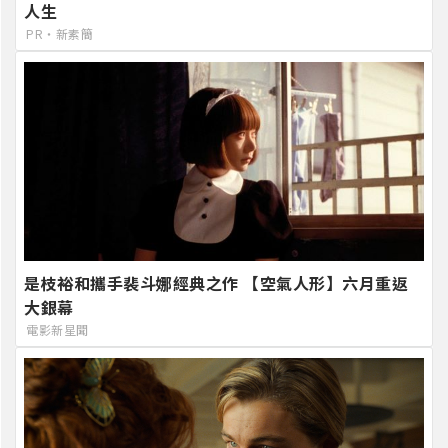
人生
PR・新素簡
是枝裕和攜手裴斗娜經典之作 【空氣人形】六月重返
大銀幕
電影新星聞