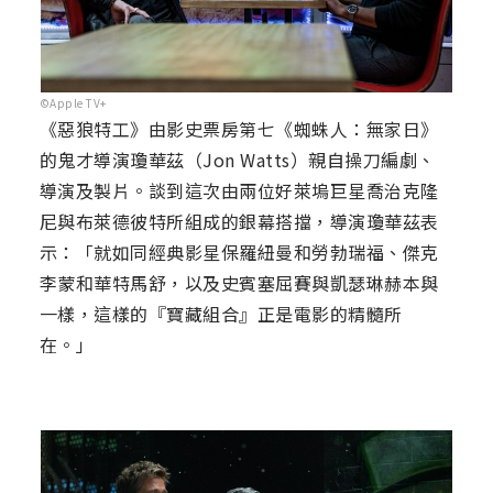
©Apple TV+
《惡狼特工》由影史票房第七《蜘蛛人：無家日》
的鬼才導演瓊華茲（Jon Watts）親自操刀編劇、
導演及製片。談到這次由兩位好萊塢巨星喬治克隆
尼與布萊德彼特所組成的銀幕搭擋，導演瓊華茲表
示：「就如同經典影星保羅紐曼和勞勃瑞福、傑克
李蒙和華特馬舒，以及史賓塞屈賽與凱瑟琳赫本與
一樣，這樣的『寶藏組合』正是電影的精髓所
在。」