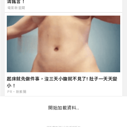
清謠言！
電影新星聞
起床就先做件事，沒三天小腹就不見了! 肚子一天天變
小！
PR・新素簡
開始加載資料..