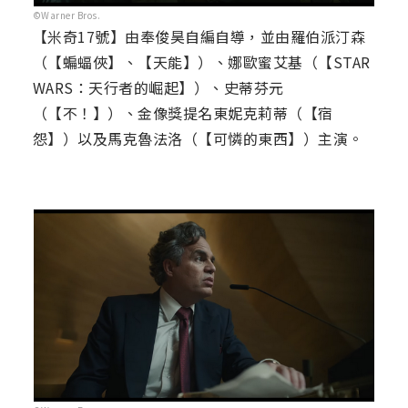
©Warner Bros.
【米奇17號】由奉俊昊自編自導，並由羅伯派汀森
（【蝙蝠俠】、【天能】）、娜歐蜜艾基（【STAR
WARS：天行者的崛起】）、史蒂芬元
（【不！】）、金像獎提名東妮克莉蒂（【宿
怨】）以及馬克魯法洛（【可憐的東西】）主演。