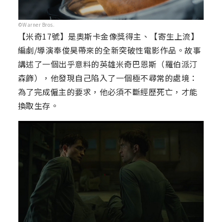
©Warner Bros.
【米奇17號】是奧斯卡金像獎得主、【寄生上流】
編劇/導演奉俊昊帶來的全新突破性電影作品。故事
講述了一個出乎意料的英雄米奇巴恩斯（羅伯派汀
森飾），他發現自己陷入了一個極不尋常的處境：
為了完成僱主的要求，他必須不斷經歷死亡，才能
換取生存。