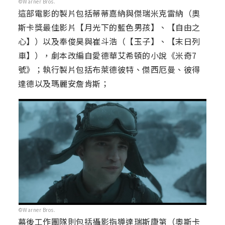
©Warner Bros.
這部電影的製片包括蒂蒂嘉納與傑瑞米克雷納（奧
斯卡獎最佳影片【月光下的藍色男孩】、【自由之
心】）以及奉俊昊與崔斗浩（【玉子】、【末日列
車】），劇本改編自愛德華艾希頓的小說《米奇7
號》；執行製片包括布萊德彼特、傑西厄曼、彼得
達德以及瑪麗安詹肯斯；
©Warner Bros.
幕後工作團隊則包括攝影指導達瑞斯康第（奧斯卡