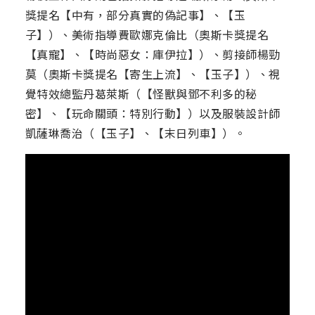
獎提名【中有，部分真實的偽記事】、【玉
子】）、美術指導費歐娜克倫比（奧斯卡獎提名
【真寵】、【時尚惡女：庫伊拉】）、剪接師楊勁
莫（奧斯卡獎提名【寄生上流】、【玉子】）、視
覺特效總監丹葛萊斯（【怪獸與鄧不利多的秘
密】、【玩命關頭：特別行動】）以及服裝設計師
凱薩琳喬治（【玉子】、【末日列車】）。