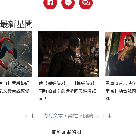
生日】票房破紀
傳【蝙蝠俠2】、【蝙蝠俠3】
黑澤清首部時
凱文費吉說感覺
同時拍攝？詹姆斯岡恩澄清謠
牢城】結合戰
言！
謎
↓ ↓ ↓ 尚有文章，請往下閱讀 ↓ ↓ ↓
開始加載資料..