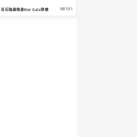
98101
巨石強森現身Met Gala穿裙
子...