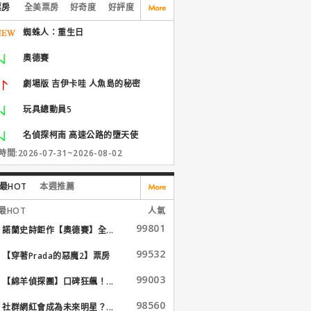
票房
全美票房
好奇度
好評度
蜘蛛人：重生日
奧德賽
劇場版 吉伊卡哇 人魚島的秘密
玩具總動員5
名偵探柯南 高速公路的墮天使
間:2026-07-31~2026-08-02
最HOT
本週推薦
最HOT
人氣
99801
諾蘭史詩鉅作【奧德賽】全...
99532
【穿著Prada的惡魔2】票房
大...
99003
【綿羊偵探團】口碑狂飆！...
98560
社群網紅會成為未來明星？...