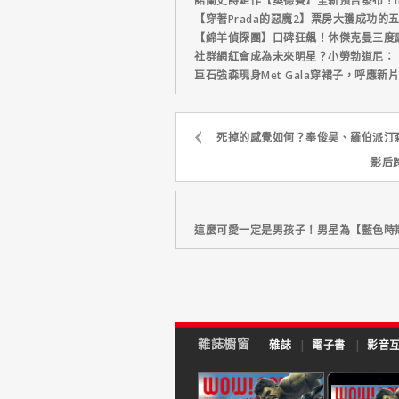
諾蘭史詩鉅作【奧德賽】全新預告發布！I
【穿著Prada的惡魔2】票房大獲成功的
【綿羊偵探團】口碑狂飆！休傑克曼三度
社群網紅會成為未來明星？小勞勃道尼：
巨石強森現身Met Gala穿裙子，呼應
死掉的感覺如何？奉俊昊、羅伯派汀
影后
這麼可愛一定是男孩子！男星為【藍色時
雜誌櫥窗
雜誌
|
電子書
|
影音