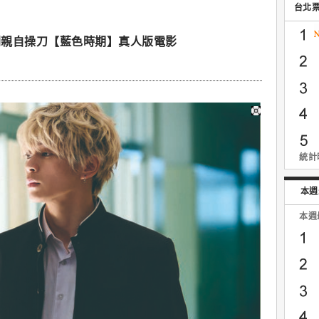
台北
劇親自操刀【藍色時期】真人版電影
統計時
本週
本週