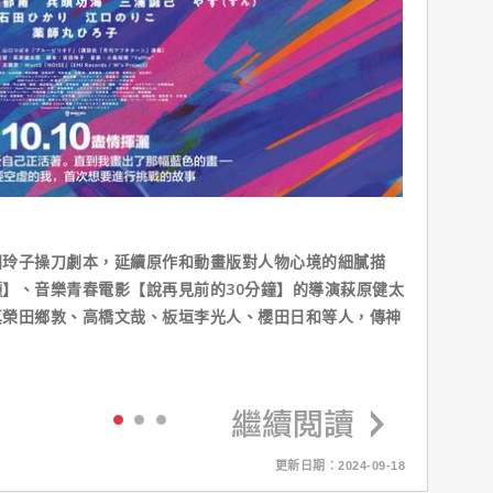
田玲子操刀劇本，延續原作和動畫版對人物心境的細膩描
】、音樂青春電影【說再見前的30分鐘】的導演萩原健太
真榮田鄉敦、高橋文哉、板垣李光人、櫻田日和等人，傳神
更新日期：2024-09-18