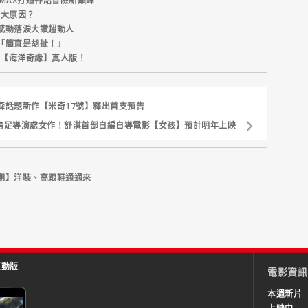
MAX打造神話冒險新巔峰
五大原因？
感動落淚大讚超動人
「簡直是胡扯！」
新片【海洋奇緣】真人版！
森話題新作【米奇17號】釋出首支預告
跨足導演處女作！舒淇首部自編自導電影【女孩】預計明年上映
期】洋裝、高跟鞋通通來
互動版
電影資訊
本週新片