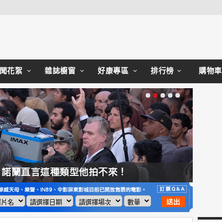
Close
聞花絮
雜誌櫥窗
好康專區
排行榜
購物車
，諾蘭直言這種類型他拍不來！