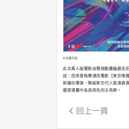
©天馬行空
此次真人版電影由電視動畫編劇吉
述，找來曾執導漫改電影【東京喰種
郎擔任導演，集結新生代人氣演員
還原漫畫中各具特色的主角群。