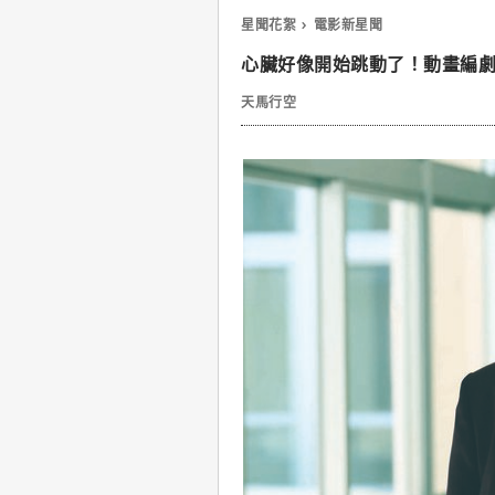
星聞花絮
電影新星聞
心臟好像開始跳動了！動畫編
天馬行空