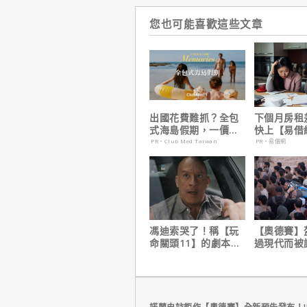
您也可能喜歡這些文章
出國花費難抓？全包
下個月房租
式海島假期，一價搞
快上【易借
定食宿玩樂，省錢更
鐘解決燃眉
PR・Club Med Taiwan
PR・易借網
省心！
馮迪索哭了！稱【玩
【奧德賽】
命關頭11】的劇本是
過現代而被
他十年來看過最佳！
演克里斯多
自解釋！