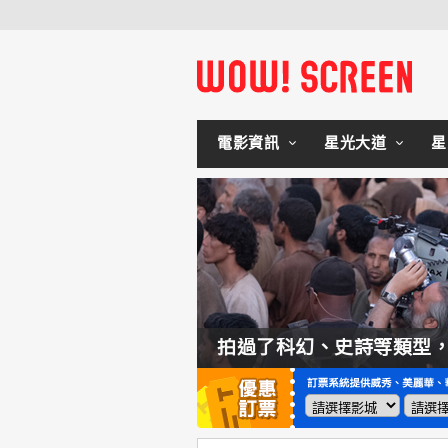
電影資訊
星光大道
星
如何交棒蜘蛛人？湯姆霍蘭：「我們有一個完整的計畫。」
拍過了科幻、史詩等類型