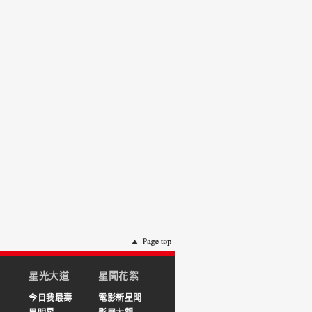
星光大道
星聞花絮
今日我最壽
電影新星聞