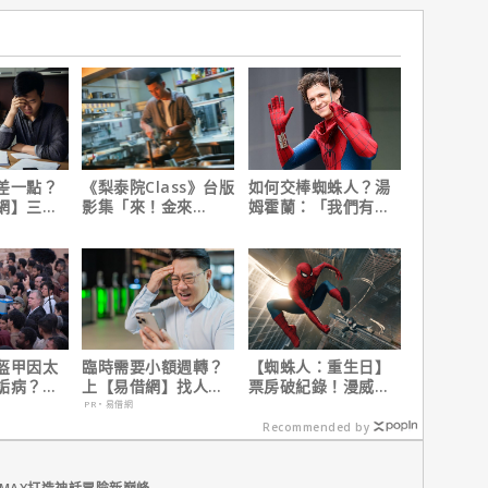
差一點？
《梨泰院Class》台版
如何交棒蜘蛛人？湯
網】三分
影集「來！金來
姆霍蘭：「我們有一
之急
號！」HBO Max熱血
個完整的計畫。」
上線
盔甲因太
臨時需要小額週轉？
【蜘蛛人：重生日】
詬病？導
上【易借網】找人
票房破紀錄！漫威總
夫諾蘭親
幫！資金快速到位
裁凱文費吉說感覺很
PR・易借網
讚！
Recommended by