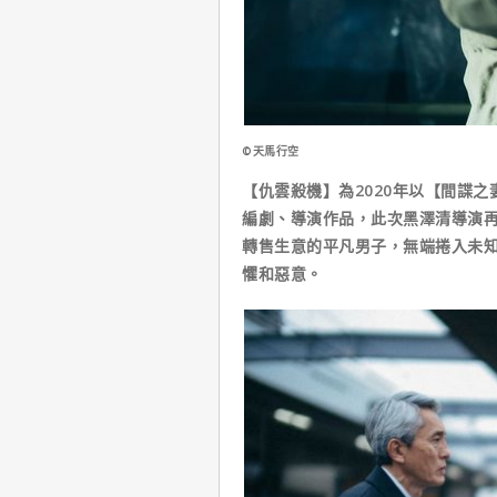
©天馬行空
【仇雲殺機】為2020年以【間諜
編劇、導演作品，此次黑澤清導演
轉售生意的平凡男子，無端捲入未
懼和惡意。