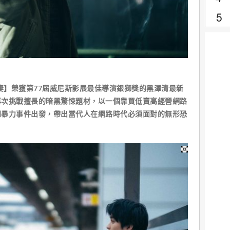
之妻】榮獲第77屆威尼斯影展最佳導演銀獅獎的黑澤清最新
再次挑戰擅長的暗黑驚悚題材，以一個靠買低賣高經營網路
知暴力事件出發，帶出當代人在網路時代必須面對的無形恐