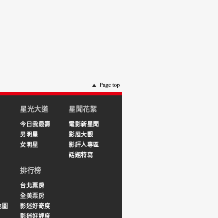
星光大道
星聞花絮
今日我最壽
電影新星聞
男明星
影展大觀
女明星
影評人專區
話題特寫
排行榜
台北票房
全美票房
地圖
影迷好奇度
影迷好評度