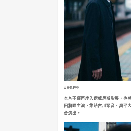
©天馬行空
本片不僅再度入選威尼斯影展，也
田將暉主演，集結古川琴音、奧平
台演出。