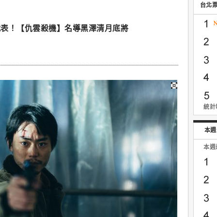
台北
代表！【仇雲殺機】名導黑澤清月底將
統計時
本週
本週