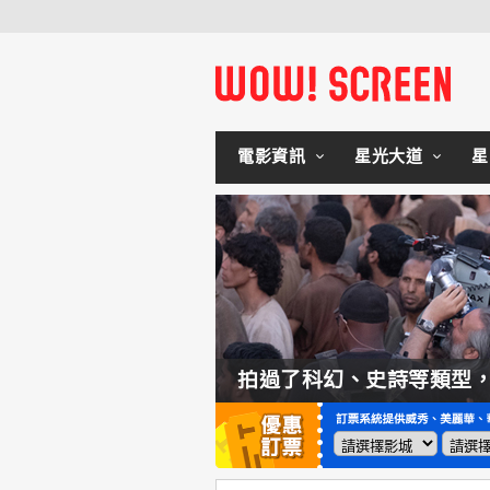
電影資訊
星光大道
星
如何交棒蜘蛛人？湯姆霍蘭：「我們有一個完整的計畫。」
拍過了科幻、史詩等類型