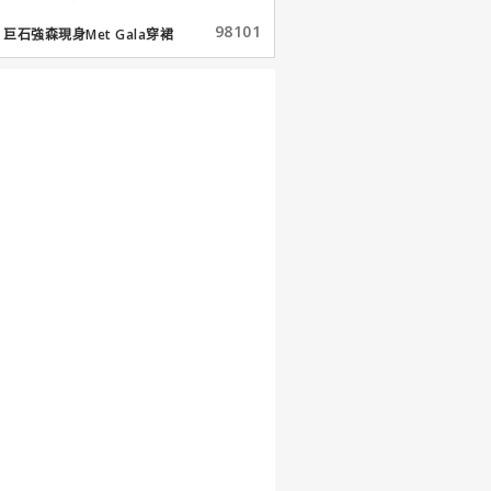
98101
巨石強森現身Met Gala穿裙
子...