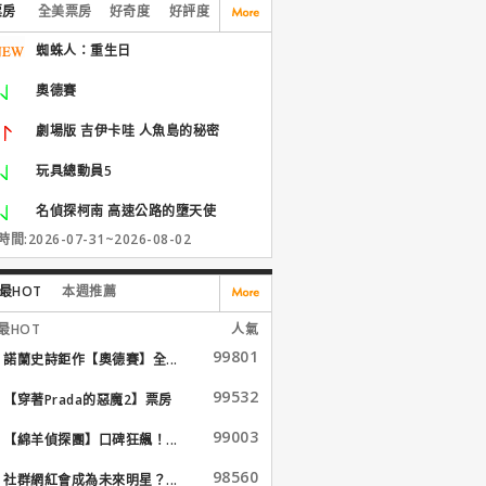
票房
全美票房
好奇度
好評度
蜘蛛人：重生日
奧德賽
劇場版 吉伊卡哇 人魚島的秘密
玩具總動員5
名偵探柯南 高速公路的墮天使
間:2026-07-31~2026-08-02
最HOT
本週推薦
最HOT
人氣
99801
諾蘭史詩鉅作【奧德賽】全...
99532
【穿著Prada的惡魔2】票房
大...
99003
【綿羊偵探團】口碑狂飆！...
98560
社群網紅會成為未來明星？...