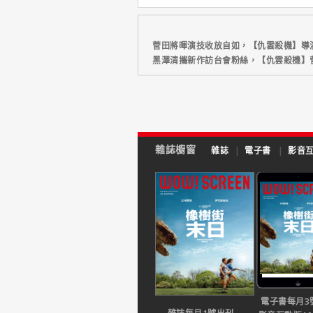
菅田將暉演技收放自如，【仇雲殺機】導
黑澤清攜新作訪台會粉絲，【仇雲殺機】
雜誌櫥窗
雜誌
|
電子書
|
影音
電子書每月3