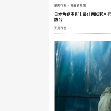
星聞花絮
電影新星聞
日本角逐奧斯卡最佳國際影片
訪台
天馬行空