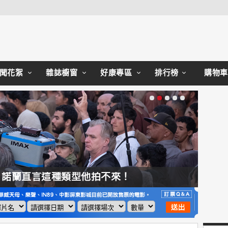
Close
聞花絮
雜誌櫥窗
好康專區
排行榜
購物車
，諾蘭直言這種類型他拍不來！