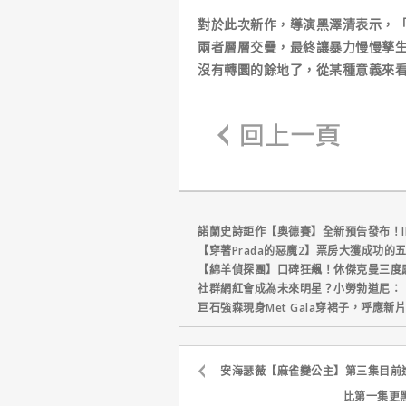
對於此次新作，導演黑澤清表示，
兩者層層交疊，最終讓暴力慢慢孳
沒有轉圜的餘地了，從某種意義來
諾蘭史詩鉅作【奧德賽】全新預告發布！I
【穿著Prada的惡魔2】票房大獲成功的
【綿羊偵探團】口碑狂飆！休傑克曼三度
社群網紅會成為未來明星？小勞勃道尼：
巨石強森現身Met Gala穿裙子，呼應
安海瑟薇【麻雀變公主】第三集目前
比第一集更