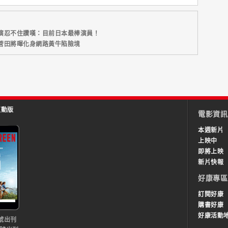
演忍不住讚嘆：目前日本最棒演員！
菅田將暉化身網路黃牛陷險境
互動版
電影資訊
本週新片
上映中
即將上映
新片快報
好康專區
訂閱好康
購書好康
好康活動
號出刊