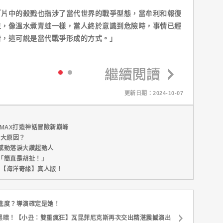
「片中的殺戮也指涉了當代世界的戰爭型態，當牟利和報復
生，像溫水煮青蛙一樣，當人終於意識到危險時，事情已經
看，這可說是當代戰爭形成的方式。」
更新日期：2024-10-07
MAX打造神話冒險新巔峰
五大原因？
感動落淚大讚超動人
「簡直是胡扯！」
新片【海洋奇緣】真人版！
進度？導演確定是她！
黑暗！【小丑：雙重瘋狂】瓦昆菲尼克斯再次交出精湛震撼演出