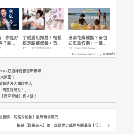
戲！
陷！你是好
宇威愛用推薦！輕鬆
出國花費難抓？全包
男？關鍵
搞定臉部保養，首購
式海島假期，一價搞
只要$390
定食宿玩樂，省錢更
會
PR・三得利健康網路商店
PR・Club Med Taiwan
省心！
Recommended by
MAX打造神話冒險新巔峰
五大原因？
感動落淚大讚超動人
「簡直是胡扯！」
新片【海洋奇緣】真人版！
柏靈頓：熊熊去秘魯】最新預告曝光
拍完【蜘蛛夫人】後，席德妮史威尼片酬暴漲十倍！