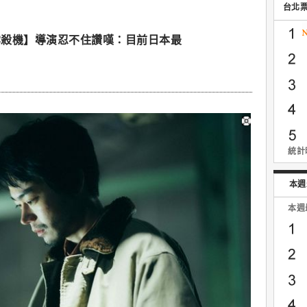
台北
雲殺機】導演忍不住讚嘆：目前日本最
統計時
本週
本週