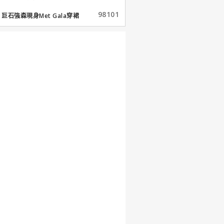
98101
巨石強森現身Met Gala穿裙
子...