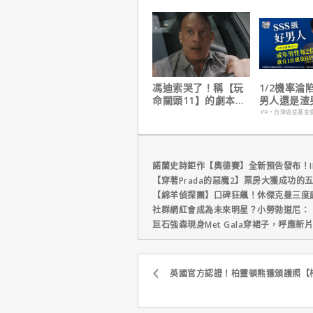
下伏筆？
馮迪索哭了！稱【玩
1/2機率淪
命關頭11】的劇本是
男人還是渣
他十年來看過最佳！
在這
PR・台灣癌症基金
諾蘭史詩鉅作【奧德賽】全新預告發布！I
【穿著Prada的惡魔2】票房大獲成功的
【綿羊偵探團】口碑狂飆！休傑克曼三度
社群網紅會成為未來明星？小勞勃道尼：
巨石強森現身Met Gala穿裙子，呼應
英國官方認證！柏靈頓熊獲頒護照【