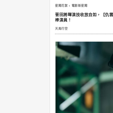
星聞花絮
電影新星聞
菅田將暉演技收放自如，【仇
棒演員！
天馬行空