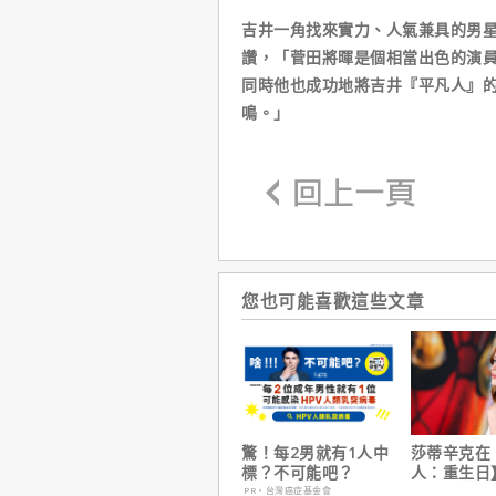
吉井一角找來實力、人氣兼具的男
讚，「菅田將暉是個相當出色的演
同時他也成功地將吉井『平凡人』
鳴。」
您也可能喜歡這些文章
驚！每2男就有1人中
莎蒂辛克在
標？不可能吧？
人：重生日
角色，如何
PR・台灣癌症基金會