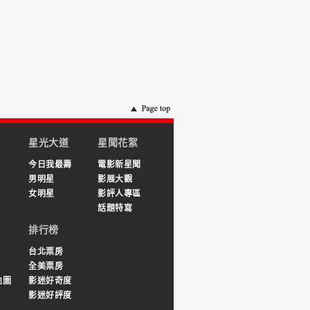
星光大道
星聞花絮
今日我最壽
電影新星聞
男明星
影展大觀
女明星
影評人專區
話題特寫
排行榜
台北票房
全美票房
地圖
影迷好奇度
影迷好評度