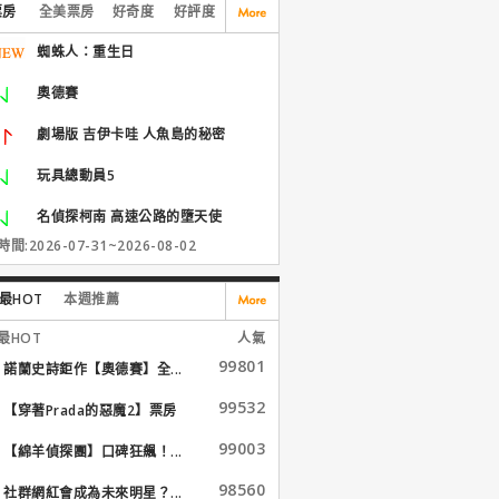
票房
全美票房
好奇度
好評度
蜘蛛人：重生日
奧德賽
劇場版 吉伊卡哇 人魚島的秘密
玩具總動員5
名偵探柯南 高速公路的墮天使
間:2026-07-31~2026-08-02
最HOT
本週推薦
最HOT
人氣
99801
諾蘭史詩鉅作【奧德賽】全...
99532
【穿著Prada的惡魔2】票房
大...
99003
【綿羊偵探團】口碑狂飆！...
98560
社群網紅會成為未來明星？...