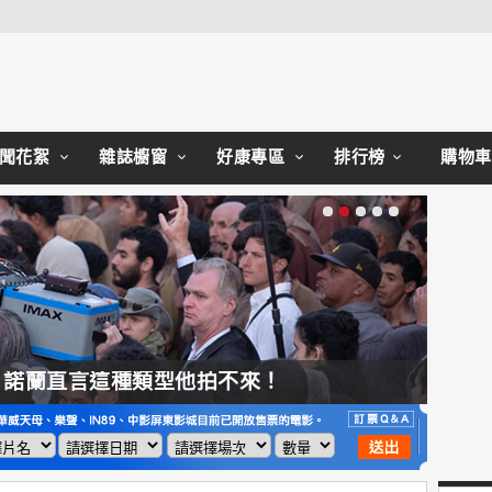
Close
聞花絮
雜誌櫥窗
好康專區
排行榜
購物車
，諾蘭直言這種類型他拍不來！