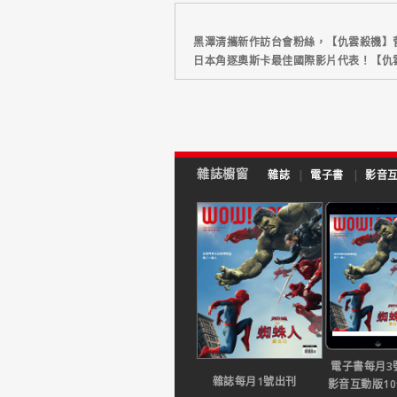
黑澤清攜新作訪台會粉絲，【仇雲殺機】
日本角逐奧斯卡最佳國際影片代表！【仇
雜誌櫥窗
雜誌
|
電子書
|
影音
電子書每月3
雜誌每月1號出刊
影音互動版1