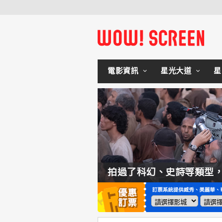
電影資訊
星光大道
星
如何交棒蜘蛛人？湯姆霍蘭：「我們有一個完整的計畫。」
拍過了科幻、史詩等類型