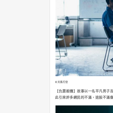
©天馬行空
【仇雲殺機】故事以一名平凡男子
此引來許多網民的不滿，這股不滿