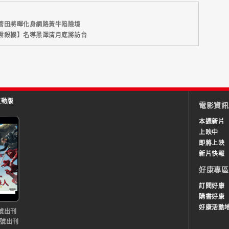
菅田將暉化身網路黃牛陷險境
雲殺機】名導黑澤清月底將訪台
互動版
電影資訊
本週新片
上映中
即將上映
新片快報
好康專區
訂閱好康
購書好康
好康活動
號出刊
0號出刊