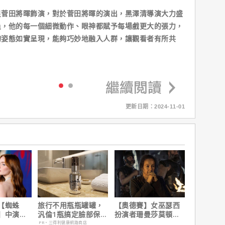
星菅田將暉飾演，對於菅田將暉的演出，黑澤清導演大力盛
員，他的每一個細微動作、眼神都賦予每場戲更大的張力，
的姿態如實呈現，能夠巧妙地融入人群，讓觀看者有所共
更新日期：2024-11-01
【蜘蛛
旅行不用瓶瓶罐罐，
【奧德賽】女巫瑟西
】中演的
汎倫1瓶搞定臉部保
扮演者珊曼莎莫頓曝
為MCU埋
養！
心聲，已經一年沒接
PR・三得利健康網路商店