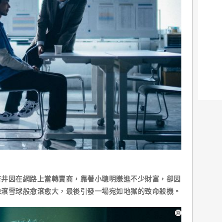
吉井因在網路上當轉賣商，靠著小聰明賺進不少財富，卻因
像滾雪球般愈滾愈大，最後引發一場宛如地獄的致命殺機。