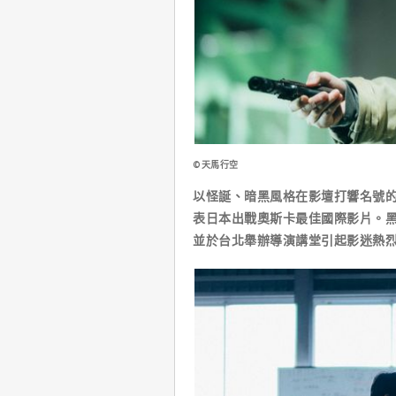
©天馬行空
以怪誕、暗黑風格在影壇打響名號
表日本出戰奧斯卡最佳國際影片。
並於台北舉辦導演講堂引起影迷熱