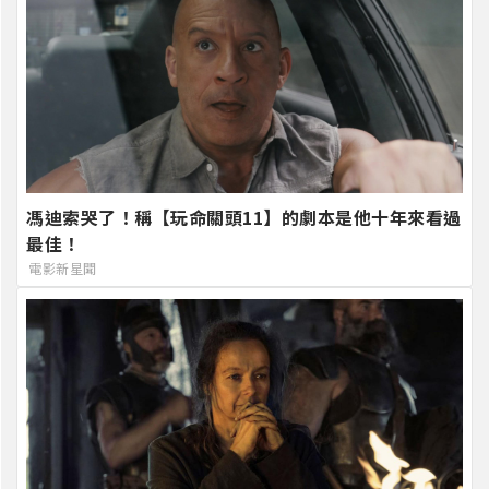
馮迪索哭了！稱【玩命關頭11】的劇本是他十年來看過
最佳！
電影新星聞