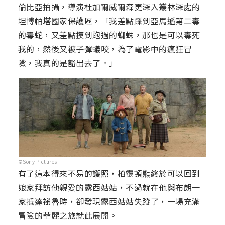
倫比亞拍攝，導演杜加爾威爾森更深入叢林深處的
坦博帕塔國家保護區，「我差點踩到亞馬遜第二毒
的毒蛇，又差點摸到跑過的蜘蛛，那也是可以毒死
我的，然後又被子彈蟻咬，為了電影中的瘋狂冒
險，我真的是豁出去了。」
©Sony Pictures
有了這本得來不易的護照，柏靈頓熊終於可以回到
娘家拜訪他親愛的露西姑姑，不過就在他與布朗一
家抵達祕魯時，卻發現露西姑姑失蹤了，一場充滿
冒險的華麗之旅就此展開。