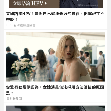
立即諮詢HPV！是對自己健康最好的投資，把握現在不
嫌晚！
PR・台灣癌症基金會
安雅泰勒喬伊認為，女性演員無法採用方法演技的原因
是？
電影新星聞