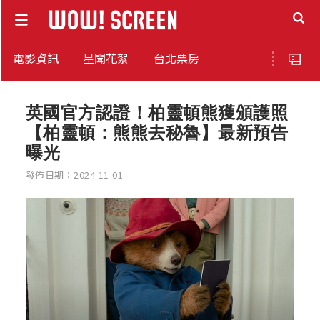
電影資訊
星聞花絮
台北票房
英國官方認證！柏靈頓熊獲頒護照
【柏靈頓：熊熊去秘魯】最新預告
曝光
發佈日期：2024-11-01