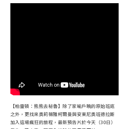
【柏靈頓：熊熊去秘魯】除了家喻戶曉的原始班底
之外，更找來奧莉薇雅柯爾曼與安東尼奧班德拉斯
加入這場瘋狂的旅程，最新預告片於今天（30日）