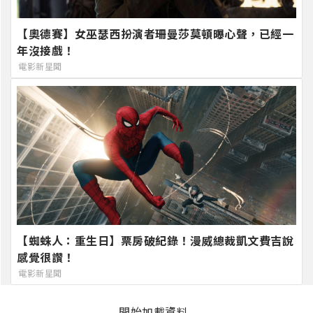
【奧德賽】女巫瑟西扮演者珊曼莎莫頓曝心聲，已經一
年沒接戲！
電影新星聞
【蜘蛛人：重生日】票房破紀錄！漫威總裁凱文費吉說
感覺很讚！
電影新星聞
開始加載資料..