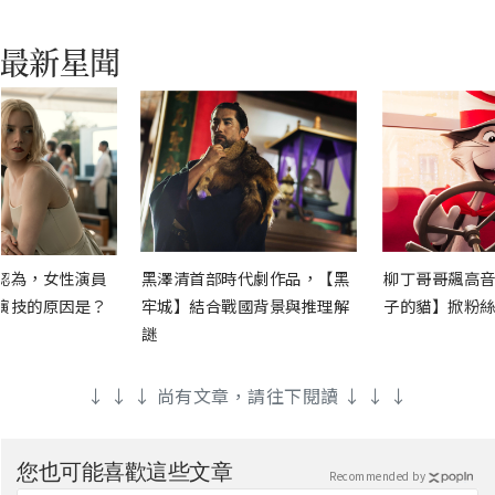
認為，女性演員
黑澤清首部時代劇作品，【黑
柳丁哥哥飆高音
演技的原因是？
牢城】結合戰國背景與推理解
子的貓】掀粉絲
謎
↓ ↓ ↓ 尚有文章，請往下閱讀 ↓ ↓ ↓
您也可能喜歡這些文章
Recommended by