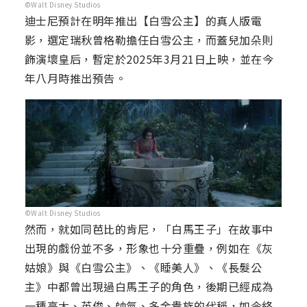
©Walt Disney Studios
迪士尼預計在明年推出【白雪公主】的真人版電
影，選定瑞秋曾格勒擔任白雪公主，而蓋兒加朵則
飾演壞皇后，暫定於2025年3月21日上映，並在今
年八月時推出預告。
©Walt Disney Studios
然而，就如同芭比的肯尼，「白馬王子」在故事中
出現的戲份並不多，形象也十分重疊，例如在《灰
姑娘》與《白雪公主》、《睡美人》、《長髮公
主》中都曾出現過白馬王子的角色，後期已經成為
一種高大、英俊、帥氣、多金貴族的代稱，如今終