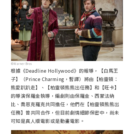
©Warner Bros
根據《Deadline Hollywood》的報導，【白馬王
子】（Prince Charming，暫譯）將由【柏靈頓：
熊愛趴趴走】、【柏靈頓熊熊出任務】和【旺卡】
的導演保羅金執導，編劇則由保羅金、西蒙法納
比、喬恩克羅克共同擔任，他們在【柏靈頓熊熊出
任務】曾共同合作，但目前劇情細節保密中，尚未
可知是真人版電影或是動畫電影。