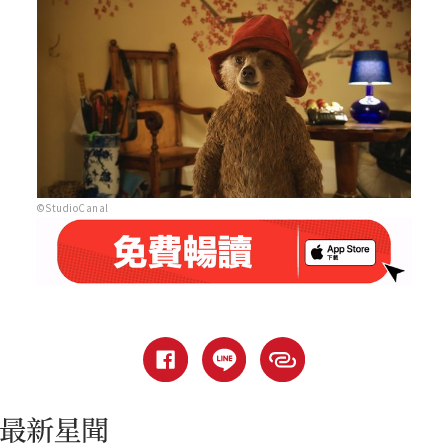
©StudioCanal