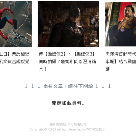
生日】票房破紀
傳【蝙蝠俠2】、【蝙蝠俠3】
黑澤清首部時
凱文費吉說感覺
同時拍攝？詹姆斯岡恩澄清謠
牢城】結合戰
言！
謎
↓ ↓ ↓ 尚有文章，請往下閱讀 ↓ ↓ ↓
開始加載資料..
視影實業(股)公司 版權所有
Copyright©>2026 All Right Reserved by WOW!SCREEN