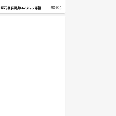
98101
巨石強森現身Met Gala穿裙
子...