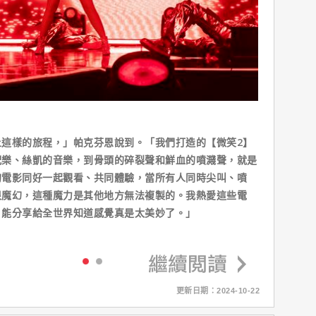
這樣的旅程，」帕克芬恩說到。「我們打造的【微笑2】
配樂、絲凱的音樂，到骨頭的碎裂聲和鮮血的噴濺聲，就是
的電影同好一起觀看、共同體驗，當所有人同時尖叫、噴
很魔幻，這種魔力是其他地方無法複製的。我熱愛這些電
，能分享給全世界知道感覺真是太美妙了。」
更新日期：2024-10-22