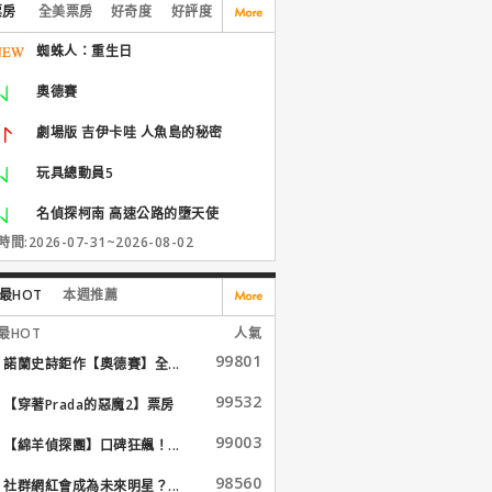
票房
全美票房
好奇度
好評度
蜘蛛人：重生日
奧德賽
劇場版 吉伊卡哇 人魚島的秘密
玩具總動員5
名偵探柯南 高速公路的墮天使
間:2026-07-31~2026-08-02
最HOT
本週推薦
最HOT
人氣
99801
諾蘭史詩鉅作【奧德賽】全...
99532
【穿著Prada的惡魔2】票房
大...
99003
【綿羊偵探團】口碑狂飆！...
98560
社群網紅會成為未來明星？...