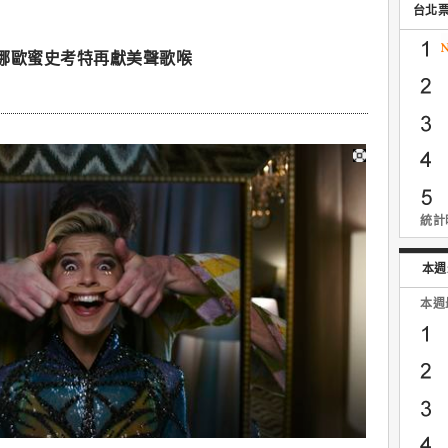
台北
娜歐蜜史考特再獻美聲歌喉
統計時
本週
本週