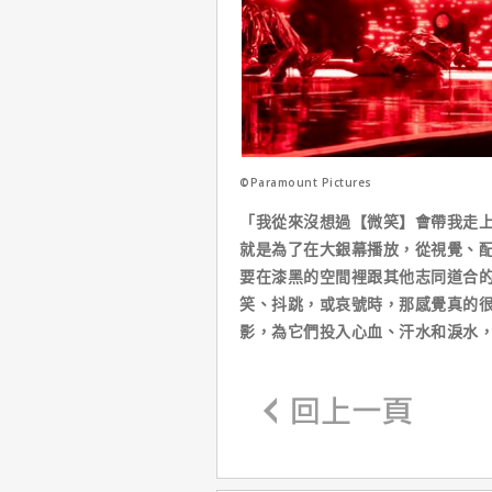
©Paramount Pictures
「我從來沒想過【微笑】會帶我走上
就是為了在大銀幕播放，從視覺、
要在漆黑的空間裡跟其他志同道合
笑、抖跳，或哀號時，那感覺真的
影，為它們投入心血、汗水和淚水