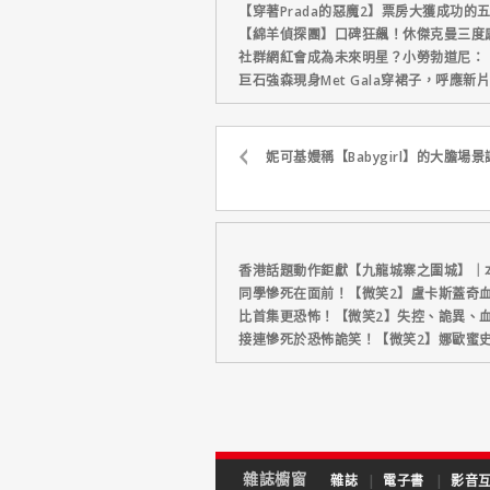
【穿著Prada的惡魔2】票房大獲成功的
【綿羊偵探團】口碑狂飆！休傑克曼三度
社群網紅會成為未來明星？小勞勃道尼：
巨石強森現身Met Gala穿裙子，呼應
妮可基嫚稱【Babygirl】的大膽
香港話題動作鉅獻【九龍城寨之圍城】｜
同學慘死在面前！【微笑2】盧卡斯蓋奇
比首集更恐怖！【微笑2】失控、詭異、血
接連慘死於恐怖詭笑！【微笑2】娜歐蜜
雜誌櫥窗
雜誌
|
電子書
|
影音