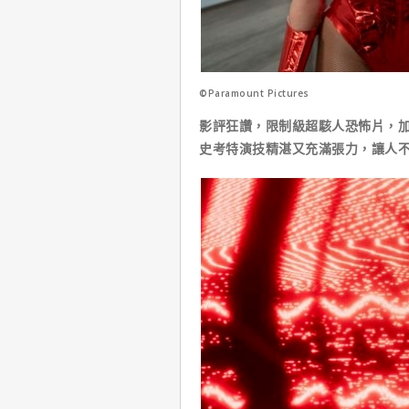
©Paramount Pictures
影評狂讚，限制級超駭人恐怖片，
史考特演技精湛又充滿張力，讓人