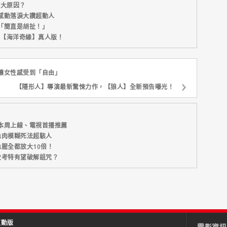
五大原因？
感動落淚大讚超動人
「簡直是胡扯！」
新片【海洋奇緣】真人版！
場景讓女性感受到「自由」
【隱形人】導演最新驚悚力作，【狼人】全新預告曝光！
本周上線、電視首播推薦
血肉模糊死法超駭人
腥全都放大10倍！
史考特有望破解詛咒？
互動版
電影資訊