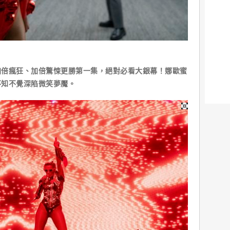
加倍瘋狂、加倍驚悚更勝第一集，絕對必看大銀幕！娜歐蜜
不知不覺深陷微笑夢魘。