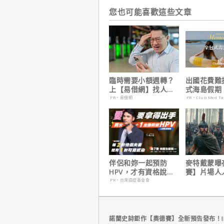
您也可能喜歡這些文章
臨時需要小額週轉？
出國花費難
上【易借網】找人
式海島假期
幫！資金快速到位
定食宿玩樂
PR・易借網
PR・Club Med T
省心！
伴侶和妳一起預防
麥特戴蒙曝
HPV，才有資格說愛
賽】片場人
妳！
沒有特殊待
PR・台灣癌症基金會
諾蘭史詩鉅作【奧德賽】全新預告發布！I