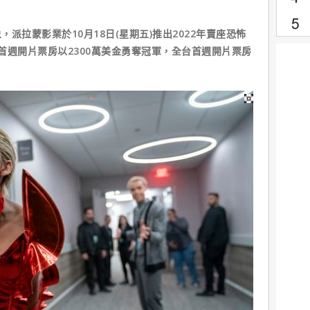
派拉蒙影業於10月18日(星期五)推出2022年賣座恐怖
首週開片票房以2300萬美金勇奪冠軍，全台首週開片票房