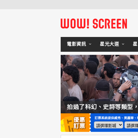
電影資訊
星光大道
星
如何交棒蜘蛛人？湯姆霍蘭：「我們有一個完整的計畫。」
拍過了科幻、史詩等類型