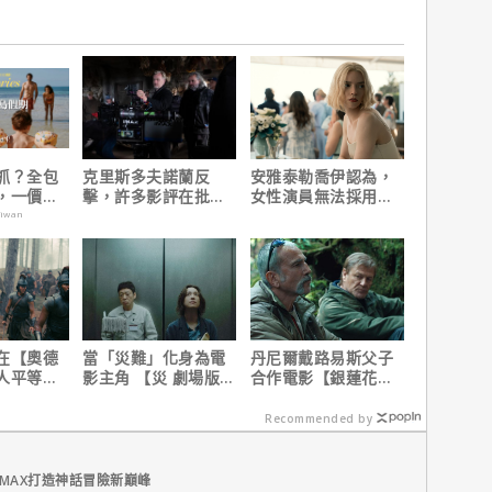
抓？全包
克里斯多夫諾蘭反
安雅泰勒喬伊認為，
，一價搞
擊，許多影評在批評
女性演員無法採用方
，省錢更
電影時有「根本上的
法演技的原因是？
aiwan
缺陷」！
在【奧德
當「災難」化身為電
丹尼爾戴路易斯父子
人平等，
影主角 【災 劇場版】
合作電影【銀蓮花】
遇！
震撼感官與觀影思維
｜本周上線、電視首
播推薦
Recommended by
MAX打造神話冒險新巔峰