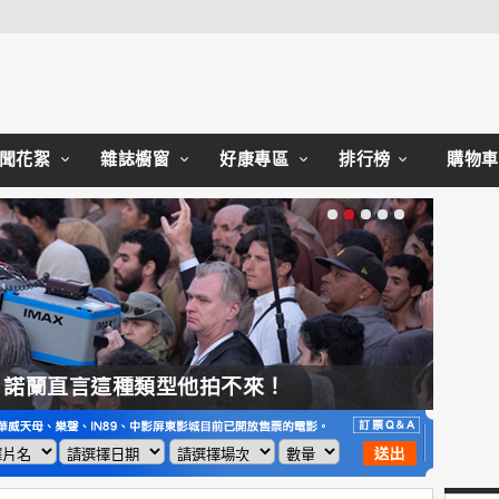
Close
聞花絮
雜誌櫥窗
好康專區
排行榜
購物車
，諾蘭直言這種類型他拍不來！