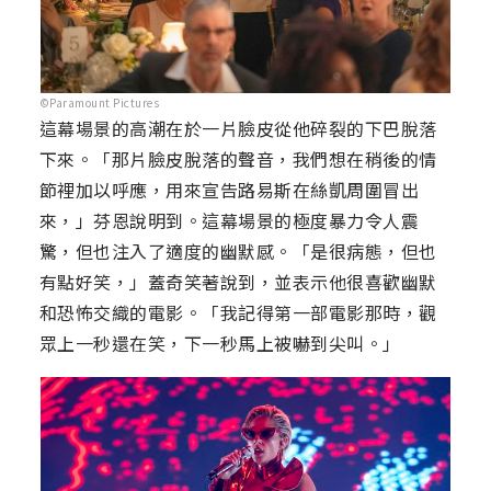
©Paramount Pictures
這幕場景的高潮在於一片臉皮從他碎裂的下巴脫落
下來。「那片臉皮脫落的聲音，我們想在稍後的情
節裡加以呼應，用來宣告路易斯在絲凱周圍冒出
來，」芬恩說明到。這幕場景的極度暴力令人震
驚，但也注入了適度的幽默感。「是很病態，但也
有點好笑，」蓋奇笑著說到，並表示他很喜歡幽默
和恐怖交織的電影。「我記得第一部電影那時，觀
眾上一秒還在笑，下一秒馬上被嚇到尖叫。」