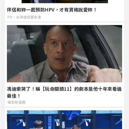
伴侶和妳一起預防HPV，才有資格說愛妳！
PR・台灣癌症基金會
馮迪索哭了！稱【玩命關頭11】的劇本是他十年來看過
最佳！
電影新星聞