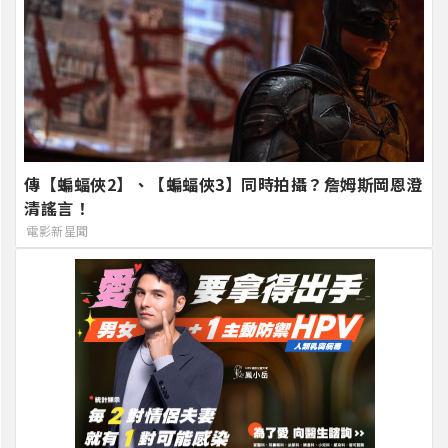
傳【蝙蝠俠2】、【蝙蝠俠3】同時拍攝？詹姆斯岡恩澄
清謠言！
電影新星聞