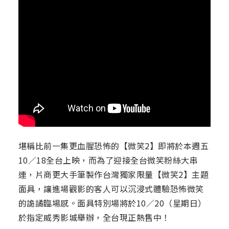
堪稱比前一集更血腥恐怖的【微笑2】即將於本週五
10／18全台上映，而為了迎接全台微笑粉絲大串
連，片商更大手筆製作台灣獨家限量【微笑2】主題
面具，讓進場觀影的客人可以沉浸式體驗恐怖微笑
的詭譎臨場感。面具特別場將於10／20（星期日）
於指定威秀影城舉辦，全台現正熱售中！