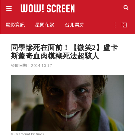
電影資訊
星聞花絮
台北票房
同學慘死在面前！【微笑2】盧卡
斯蓋奇血肉模糊死法超駭人
發佈日期：2024-10-17
©Paramount Pictures