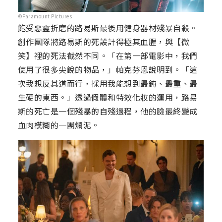
©Paramount Pictures
飽受惡靈折磨的路易斯最後用健身器材殘暴自殺。
創作團隊將路易斯的死設計得極其血腥，與【微
笑】裡的死法截然不同。「在第一部電影中，我們
使用了很多尖銳的物品，」帕克芬恩說明到。「這
次我想反其道而行，採用我能想到最鈍、最重、最
生硬的東西。」透過假體和特效化妝的運用，路易
斯的死亡是一個殘暴的自殘過程，他的臉最終變成
血肉模糊的一團爛泥。