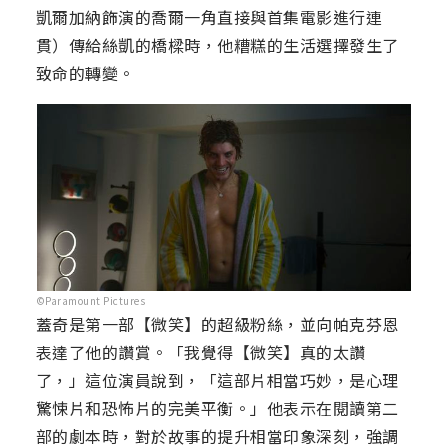
凱爾加納飾演的喬爾一角直接與首集電影進行連
貫）傳給絲凱的橋樑時，他糟糕的生活選擇發生了
致命的轉變。
©Paramount Pictures
蓋奇是第一部【微笑】的超級粉絲，並向帕克芬恩
表達了他的讚賞。「我覺得【微笑】真的太讚
了，」這位演員說到，「這部片相當巧妙，是心理
驚悚片和恐怖片的完美平衡。」他表示在閱讀第二
部的劇本時，對於故事的提升相當印象深刻，強調