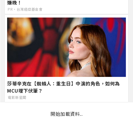
嫌晚！
PR・台灣癌症基金會
莎蒂辛克在【蜘蛛人：重生日】中演的角色，如何為
MCU埋下伏筆？
電影新星聞
開始加載資料..