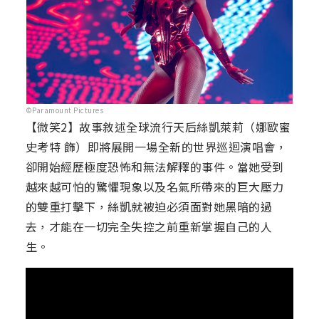
©Paramount Pictures
【微笑2】故事敘述全球流行天后絲凱萊莉（娜歐蜜
史考特 飾）即將展開一場全新的世界巡迴演唱會，
卻開始經歷極度恐怖和無法解釋的事件。當她受到
越來越可怕的驚懼現象以及名氣所帶來的巨大壓力
的雙重打擊下，絲凱就被迫必須面對她黑暗的過
去，才能在一切完全失控之前重新掌握自己的人
生。