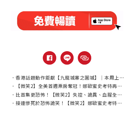
．
香港話題動作鉅獻【九龍城寨之圍城】｜本周上線、電視首播推薦
．
【微笑2】全美首週票房奪冠！娜歐蜜史考特再獻美聲歌喉
．
比首集更恐怖！【微笑2】失控、詭異、血腥全都放大10倍！
．
接連慘死於恐怖詭笑！【微笑2】娜歐蜜史考特有望破解詛咒？