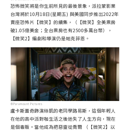
恐怖微笑將是你生前所見的最後景象，派拉蒙影業
台灣將於10月18日(星期五) 與美國同步推出2022年
賣座恐怖片【微笑】的續集，（【微笑】全美票房
破1.05億美金；全台票房也有2500多萬台幣），
【微笑2】編劇和導演仍是帕克菲恩。
©Paramount Pictures
盧卡斯蓋奇飾演絲凱的老同學路易斯，這個年輕人
在他的高中派對咖生活之後迷失了人生方向，現在
是個毒販。當他成為把惡靈從喬爾 （【微笑2】以