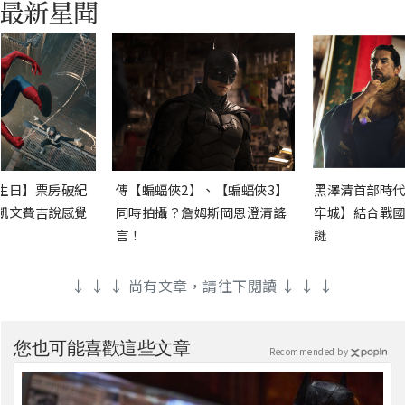
生日】票房破紀
傳【蝙蝠俠2】、【蝙蝠俠3】
黑澤清首部時代
凱文費吉說感覺
同時拍攝？詹姆斯岡恩澄清謠
牢城】結合戰國
言！
謎
↓ ↓ ↓ 尚有文章，請往下閱讀 ↓ ↓ ↓
您也可能喜歡這些文章
Recommended by