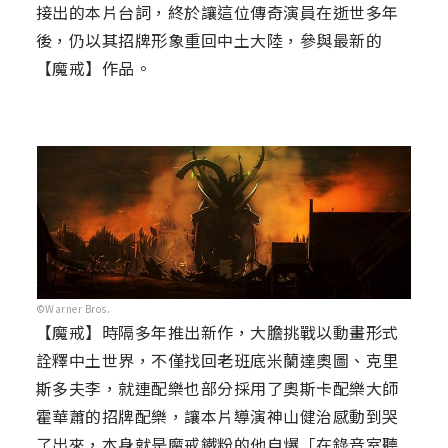
接出的本片台詞，終於讓這位傳奇演員在逝世多年
後，仍以其招牌形象重回中土大陸，參與最新的
【魔戒】作品。
©Warner Bros.
【魔戒】時隔多年推出新作，大膽挑戰以動畫形式
詮釋中土世界，不僅找回老班底米蘭達奧圖、克里
斯多夫李，就連配樂也部分採用了奧斯卡配樂大師
霍華蕭的招牌配樂，讓本片導演神山健治感動到哭
了出來，本身就是魔戒鐵粉的他自爆「在錄音室聽