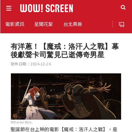
電影資訊
星聞花絮
台北票房
有洋蔥！【魔戒：洛汗人之戰】幕
後獻聲卡司驚見已逝傳奇男星
發佈日期：2024-12-24
©Warner Bros.
聖誕節在台上映的電影【魔戒：洛汗人之戰】，是