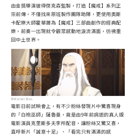
由金獎導演彼得傑克森監製，打造【魔戒】系列正
宗前傳，不僅找來原班製作團隊助陣，更使用奧斯
卡配樂大師霍華蕭為【魔戒】三部曲創作的經典配
樂，前奏一出現就令觀眾感動地淚流滿面，彷彿重
回中土世界。
©Warner Bros.
電影日前試映會上，有不少粉絲發現片中驚喜現身
的「白袍巫師」薩魯曼，竟是由9年前病逝的真人版
電影演員克里斯多夫李所配音，讓粉絲又驚又喜，
直呼新片「誠意十足」、「看完只有滿滿的感