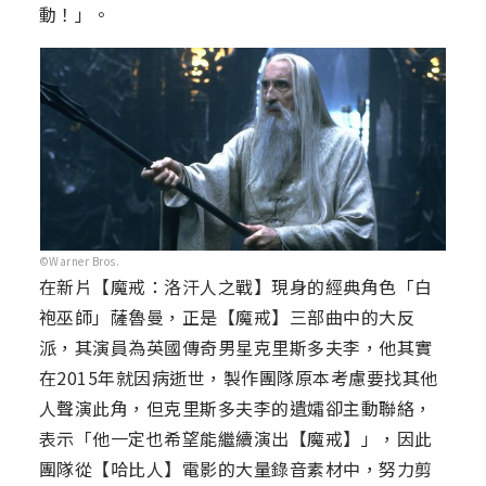
動！」。
©Warner Bros.
在新片【魔戒：洛汗人之戰】現身的經典角色「白
袍巫師」薩魯曼，正是【魔戒】三部曲中的大反
派，其演員為英國傳奇男星克里斯多夫李，他其實
在2015年就因病逝世，製作團隊原本考慮要找其他
人聲演此角，但克里斯多夫李的遺孀卻主動聯絡，
表示「他一定也希望能繼續演出【魔戒】」，因此
團隊從【哈比人】電影的大量錄音素材中，努力剪