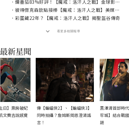
．
爛番茄83%好評！【魔戒：洛汗人之戰】金球影帝圓夢演「聖盔鎚手」
．
彼得傑克森欽點接棒【魔戒：洛汗人之戰】美媒：粉絲不會失望！
．
彩蛋藏22年？【魔戒：洛汗人之戰】揭聖盔谷傳奇
看更多相關報導
生日】票房破紀
傳【蝙蝠俠2】、【蝙蝠俠3】
黑澤清首部時代
凱文費吉說感覺
同時拍攝？詹姆斯岡恩澄清謠
牢城】結合戰國
言！
謎