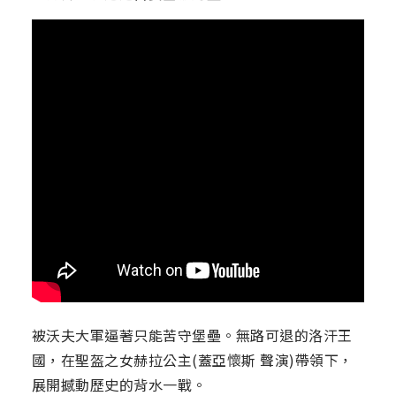
被沃夫大軍逼著只能苦守堡壘。無路可退的洛汗王
國，在聖盔之女赫拉公主(蓋亞懷斯 聲演)帶領下，
展開撼動歷史的背水一戰。