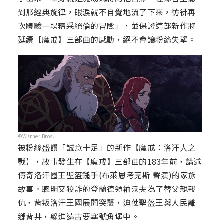
到那經典旋律，眼淚就不自覺地流了下來，彷彿再
次體驗一場精采絕倫的冒險」，並保證這部新作將
延續【魔戒】三部曲的感動，絕不會讓粉絲失望。
©Warner Bros.
被粉絲盛讚「誠意十足」的新作【魔戒：洛汗人之
戰】，故事發生在【魔戒】三部曲的183年前，講述
傳奇洛汗國王聖盔鎚手(布萊恩考克斯 聲演)的家族
故事。聰明又狡詐的登蘭德領袖沃夫為了替父親報
仇，背叛洛汗王國展開突襲，迫使聖盔王與人民離
鄉背井，躲進遠古要塞號角堡中。