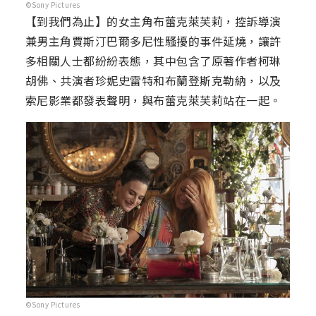
©Sony Pictures
【到我們為止】的女主角布蕾克萊芙莉，控訴導演
兼男主角賈斯汀巴爾多尼性騷擾的事件延燒，讓許
多相關人士都紛紛表態，其中包含了原著作者柯琳
胡佛、共演者珍妮史雷特和布蘭登斯克勒納，以及
索尼影業都發表聲明，與布蕾克萊芙莉站在一起。
©Sony Pictures