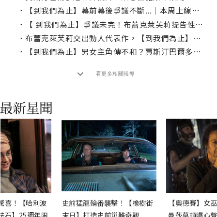
．
【到我們為止】幕前幕後爭議不斷...｜本周上線、電視首播推薦
．
【 到我們為止】爭議未完！布蕾克萊芙莉提告性騷擾
．
布蕾克萊芙莉交出動人代表作，【到我們為止】口碑延燒爛番茄收穫92%好評
．
【到我們為止】男女主角傳不和？賈斯汀巴爾多尼用這招保護自己
看更多相關報導
驚喜！【哈利波
史前猛龍輪番襲擊！【橡樹街
【奧德賽】女巫
法石】25週年限
末日】打造史前災難奇觀
曼莎莫頓曝心聲