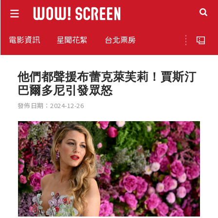
電影資訊
星聞花絮
台北票房
他們都聲援布蕾克萊芙莉！賈斯汀
巴爾多尼引發眾怒
發佈日期：2024-12-26