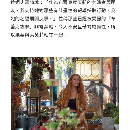
珍妮史雷特說：「作為布蕾克萊芙莉的共演者與朋
友，我支持她對那些有計畫性的報導採取行動，為
她的名譽展開反擊。」並稱那些已經被揭露的「布
蕾克攻擊」非常黑暗、令人不安且帶有威脅性，所
以她要與萊芙莉站在一起。