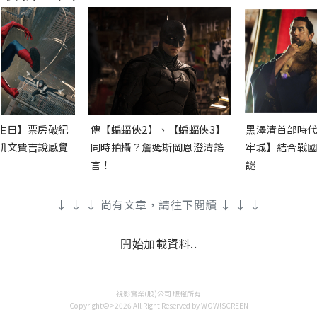
生日】票房破紀
傳【蝙蝠俠2】、【蝙蝠俠3】
黑澤清首部時代
凱文費吉說感覺
同時拍攝？詹姆斯岡恩澄清謠
牢城】結合戰國
言！
謎
↓ ↓ ↓ 尚有文章，請往下閱讀 ↓ ↓ ↓
開始加載資料..
視影實業(股)公司 版權所有
Copyright©>2026 All Right Reserved by WOW!SCREEN