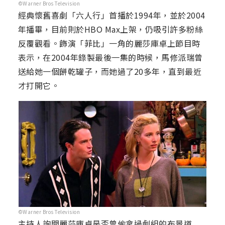
©Warner Bros Television
經典懷舊喜劇「六人行」首播於1994年，並於2004
年播畢，目前則於HBO Max上架，仍吸引許多粉絲
反覆觀看。飾演「菲比」一角的麗莎庫卓上節目時
表示，在2004年錄製最後一集的時候，馬修派瑞曾
送給她一個餅乾罐子，而她過了20多年，直到最近
才打開它。
©Warner Bros Television
主持人詢問麗莎庫卓是否曾偷拿過劇組的布景道