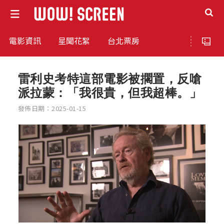
電影資訊
星聞花絮
台北票房
雷利史考特這部電影被擱置，反嗆
派拉蒙：「我很貴，但我超棒。」
發佈日期：2025-01-15