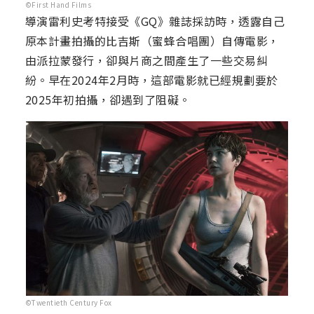
©First Hand Films
導演雷利史考特接受《GQ》雜誌採訪時，透露自己
原本計畫拍攝的比吉斯（蜜蜂合唱團）自傳電影，
由派拉蒙發行，卻與片商之間產生了一些交易糾
紛。早在2024年2月時，這部電影就已經規劃要於
2025年初拍攝，卻遇到了阻礙。
©Twentieth Century Fox