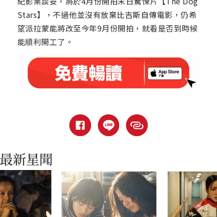
紀影業談妥，將於4月份開拍末日驚悚片【The Dog
Stars】，不過他並沒有放棄比吉斯自傳電影，仍希
望派拉蒙能將改至今年9月份開拍，就看是否到時候
能順利開工了。