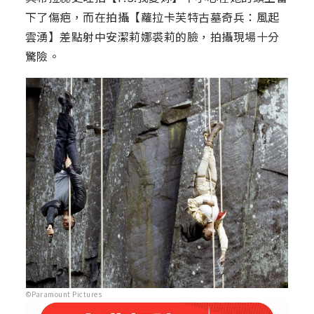
下了傷疤，而在拍攝【蘿拉卡芙特古墓奇兵：風起
雲湧】差點射中安潔莉娜裘莉的臉，拍攝現場十分
驚險。
©Paramount Pictures