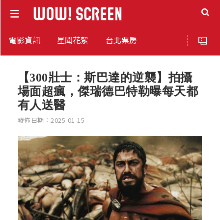
電影資訊
星聞花絮
台北票房
【300壯士：斯巴達的逆襲】拍攝
場面超瘋，傑瑞德巴特勒曝每天都
有人送醫
發佈日期：2025-01-15