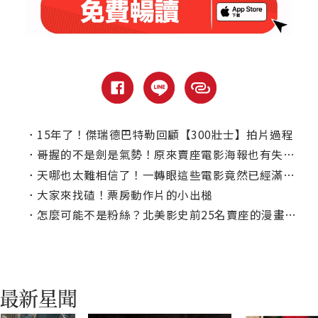
．
15年了！傑瑞德巴特勒回顧【300壯士】拍片過程
．
哥握的不是劍是氣勢！原來賣座電影海報也有失誤的時候！
．
天哪也太難相信了！一轉眼這些電影竟然已經滿10年了
．
大家來找碴！票房動作片的小出槌
．
怎麼可能不是粉絲？北美影史前25名賣座的漫畫改編電影