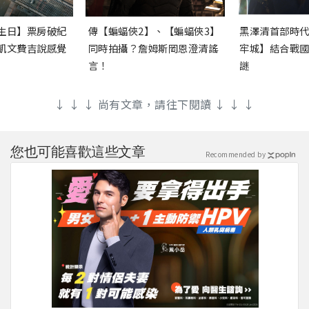
生日】票房破紀
傳【蝙蝠俠2】、【蝙蝠俠3】
黑澤清首部時
凱文費吉說感覺
同時拍攝？詹姆斯岡恩澄清謠
牢城】結合戰
言！
謎
↓ ↓ ↓ 尚有文章，請往下閱讀 ↓ ↓ ↓
您也可能喜歡這些文章
Recommended by