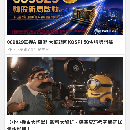
009829掌握AI關鍵 大華韓國KOSPI 50今強勢開募
PR・大華銀全能行銷方案
【小小兵＆大怪獸】彩蛋大解析、導演皮耶考芬解密10
個電影梗！