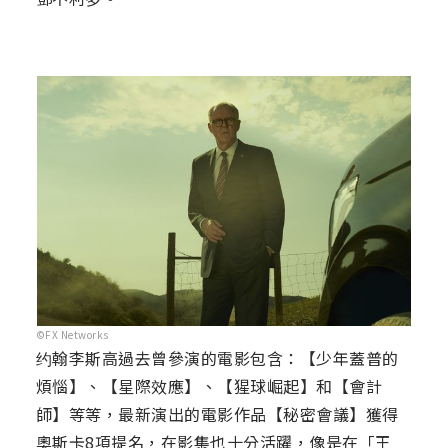
©FX Networks
约翰李斯高過去曾參演的電影包含：【少年蓋普的
煩惱】、【星際效應】、【猩球崛起】和【會計
師】等等，最新演出的電影作品【秘密會議】獲得
奧斯卡8項提名，在影集也十分活躍，像是在「王