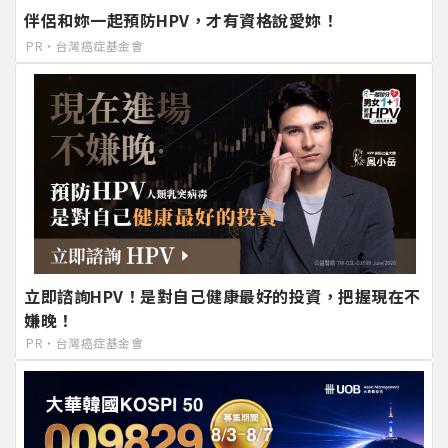
伴侶和妳一起預防HPV，才有資格說愛妳！
PR・台灣癌症基金會
立即諮詢HPV！是對自己健康最好的投資，把握現在不
嫌晚！
PR・台灣癌症基金會