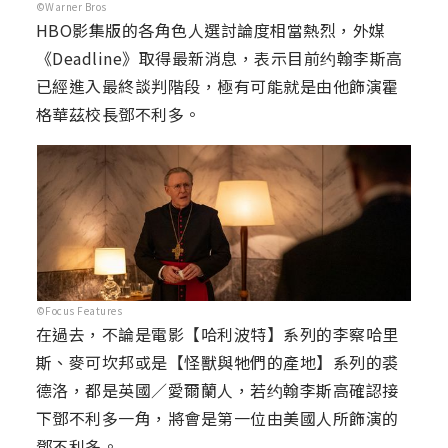
©Warner Bros
HBO影集版的各角色人選討論度相當熱烈，外媒
《Deadline》取得最新消息，表示目前约翰李斯高
已經進入最終談判階段，極有可能就是由他飾演霍
格華茲校長鄧不利多。
©Focus Features
在過去，不論是電影【哈利波特】系列的李察哈里
斯、麥可坎邦或是【怪獸與牠們的產地】系列的裘
德洛，都是英國／愛爾蘭人，若约翰李斯高確認接
下鄧不利多一角，將會是第一位由美國人所飾演的
鄧不利多。