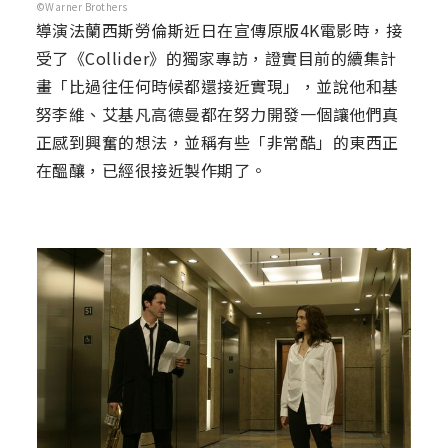
©Warner Brothers
導演法蘭西斯勞倫斯近日在宣傳原版4K電影時，接
受了《Collider》的獨家專訪，證實目前的續集計
畫「比過往任何時候都還接近實現」，並說他和基
努李維、艾基凡高德曼都在努力開發一個讓他們真
正感到興奮的想法，並稱有些「非常酷」的東西正
在醞釀，已經很接近製作期了。