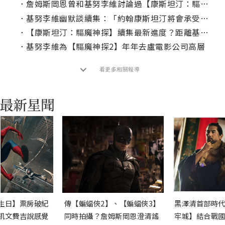
．
詹姆斯岡恩曾和基努李維討論過【康斯坦汀：驅魔神探】續集？
．
基努李維幽默談續集：「約翰康斯坦汀將會承受更多折磨！」
．
【康斯坦汀：驅魔神探】續集最新進度？距離基哥回來又近了一步！
．
基努李維為【驅魔神探2】年年去盧電影公司高層
看更多相關報導
生日】票房破紀
傳【蝙蝠俠2】、【蝙蝠俠3】
黑澤清首部時代
凱文費吉說感覺
同時拍攝？詹姆斯岡恩澄清謠
牢城】結合戰國