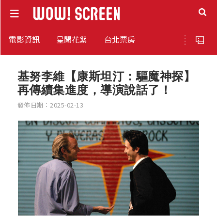
電影資訊
星聞花絮
台北票房
基努李維【康斯坦汀：驅魔神探】
再傳續集進度，導演說話了！
發佈日期：2025-02-13