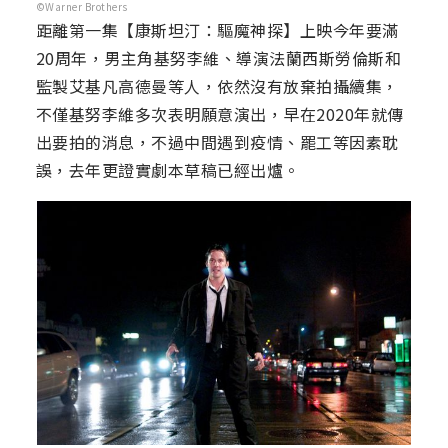
©Warner Brothers
距離第一集【康斯坦汀：驅魔神探】上映今年要滿
20周年，男主角基努李維、導演法蘭西斯勞倫斯和
監製艾基凡高德曼等人，依然沒有放棄拍攝續集，
不僅基努李維多次表明願意演出，早在2020年就傳
出要拍的消息，不過中間遇到疫情、罷工等因素耽
誤，去年更證實劇本草稿已經出爐。