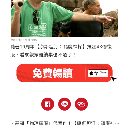
©Warner Brothers
隨著20周年【康斯坦汀：驅魔神探】推出4K修復
版，看來觀眾離續集也不遠了！
．
基哥「物理驅魔」代表作！【康斯坦汀：驅魔神探】20週年4K數位修復版重返大銀幕