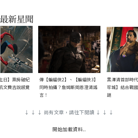
生日】票房破紀
傳【蝙蝠俠2】、【蝙蝠俠3】
黑澤清首部時代
凱文費吉說感覺
同時拍攝？詹姆斯岡恩澄清謠
牢城】結合戰國
言！
謎
↓ ↓ ↓ 尚有文章，請往下閱讀 ↓ ↓ ↓
開始加載資料..