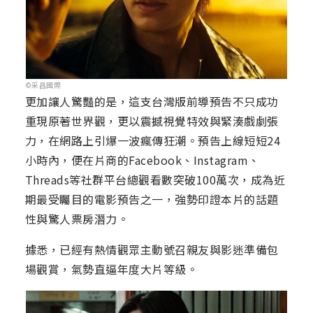
©采昌國際
更加讓人驚豔的是，這支台灣版前導預告不只成功
重現原著世界觀，更以震撼視覺特效與緊湊戲劇張
力，在網路上引爆一波瘋傳狂潮。預告上線短短24
小時內，便在片商的Facebook、Instagram、
Threads等社群平台總觀看數突破100萬次，成為近
期最受矚目的電影預告之一，強勢印證本片的話題
性與驚人票房潛力。
據悉，已經有熱情觀眾主動號召親友與影迷準備包
場觀賞，氣勢直逼年度大片等級。