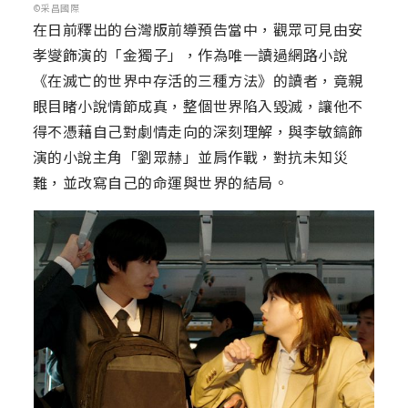
©采昌國際
在日前釋出的台灣版前導預告當中，觀眾可見由安
孝燮飾演的「金獨子」，作為唯一讀過網路小說
《在滅亡的世界中存活的三種方法》的讀者，竟親
眼目睹小說情節成真，整個世界陷入毀滅，讓他不
得不憑藉自己對劇情走向的深刻理解，與李敏鎬飾
演的小說主角「劉眾赫」並肩作戰，對抗未知災
難，並改寫自己的命運與世界的結局。