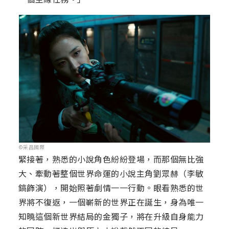
©采昌國際
緊接著，熟悉的小說角色紛紛登場，而那個無比強
大、牽動著整個世界命運的小說主角劉眾赫（李敏
鎬飾演），開始照著劇情一一行動。眼看熟悉的世
界將不復返，一個嶄新的世界正在誕生，身為唯一
知曉這個新世界結局的金獨子，將在升級自身能力