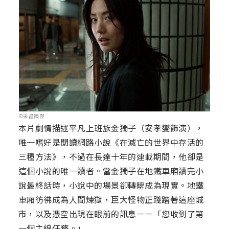
©采昌國際
本片劇情描述平凡上班族金獨子（安孝燮飾演），
唯一嗜好是閱讀網路小說《在滅亡的世界中存活的
三種方法》，不過在長達十年的連載期間，他卻是
這個小說的唯一讀者。當金獨子在地鐵車廂讀完小
說最終話時，小說中的場景卻轉瞬成為現實。地鐵
車廂彷彿成為人間煉獄，巨大怪物正踐踏著這座城
市，以及憑空出現在眼前的訊息－－「您收到了第
一個主線任務。」