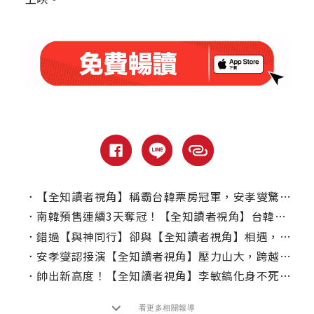
．
【全知讀者視角】稱霸台韓票房冠軍，安孝燮驚吐「一度不想當演員」
．
南韓預售連續3天奪冠！【全知讀者視角】台韓群星搶看引爆話題
．
錯過【與神同行】卻與【全知讀者視角】相遇，李敏鎬親曝接演內幕
．
安孝燮認接演【全知讀者視角】壓力山大，跨越心魔打造「金獨子」
．
帥出新高度！【全知讀者視角】李敏鎬化身不死戰士助安孝燮改寫命運
看更多相關報導