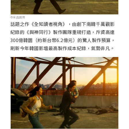
©采昌國際
話題之作《全知讀者視角》，由創下南韓千萬觀影
紀錄的《與神同行》製作團隊重磅打造，斥資高達
300億韓圜（約新台幣6.2億元）的驚人製作預算，
刷新今年韓國影壇最高製作成本紀錄，氣勢非凡。