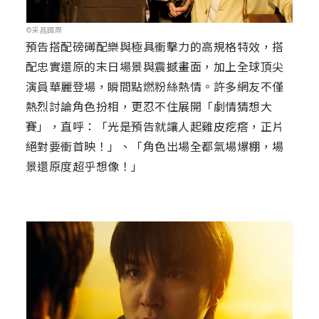
©采昌國際
預告搭配磅礡配樂與極具衝擊力的高規格特效，搭
配忠實還原的末日場景與震撼畫面，加上全球頂尖
演員華麗登場，瞬間點燃粉絲熱情。許多網友不僅
熱烈討論角色扮相，更忍不住展開「劇情猜想大
賽」，直呼：「光是預告就讓人起雞皮疙瘩，正片
絕對要衝首映！」、「角色出場全都氣場爆棚，場
景還原度超乎想像！」