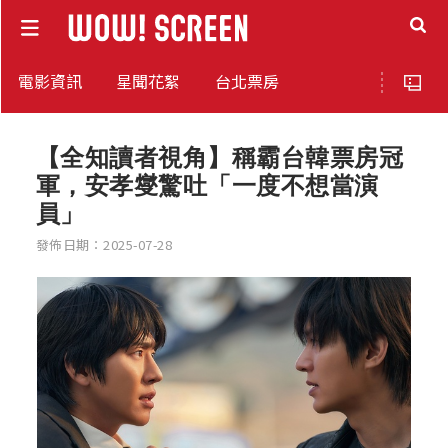
電影資訊
星聞花絮
台北票房
【全知讀者視角】稱霸台韓票房冠
軍，安孝燮驚吐「一度不想當演
員」
發佈日期：2025-07-28