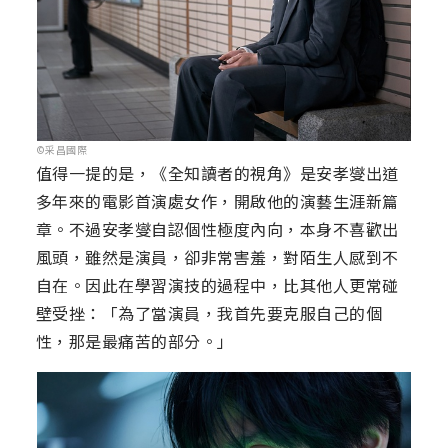
©采昌國際
值得一提的是，《全知讀者的視角》是安孝燮出道
多年來的電影首演處女作，開啟他的演藝生涯新篇
章。不過安孝燮自認個性極度內向，本身不喜歡出
風頭，雖然是演員，卻非常害羞，對陌生人感到不
自在。因此在學習演技的過程中，比其他人更常碰
壁受挫：「為了當演員，我首先要克服自己的個
性，那是最痛苦的部分。」