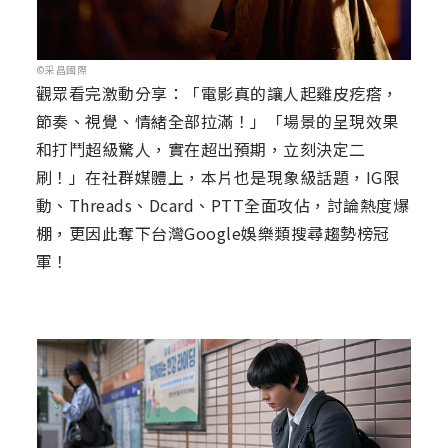
©采昌國際
觀眾看完激動分享：「電影真的讓人起雞皮疙瘩，
節奏、視覺、情緒全部拉滿！」「場景的呈現效果
和打鬥超級驚人，實在超出預期，立刻決定二
刷！」在社群媒體上，本片也是現象級話題，IG限
動、Threads、Dcard、PTT全面攻佔，討論熱度爆
棚，更因此奪下台灣Google娛樂類搜尋趨勢榜冠
軍！