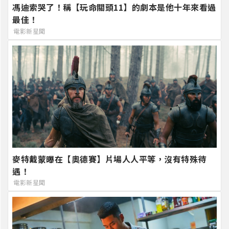
馮迪索哭了！稱【玩命關頭11】的劇本是他十年來看過
最佳！
電影新星聞
麥特戴蒙曝在【奧德賽】片場人人平等，沒有特殊待
遇！
電影新星聞