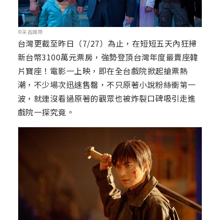
©采昌國際
台灣更截至昨日（7/27）為止，在短短五天內狂掃
新台幣3100萬元票房，強勢登頂台灣年度最賣座韓
片寶座！電影一上映，即在全台戲院掀起搶票熱
潮，不少場次迅速售罄，不只原著小說粉絲衝第一
波，就連沒看過原著的觀眾也被炸裂口碑吸引走進
戲院一探究竟。