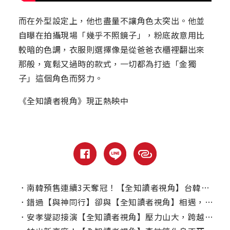
而在外型設定上，他也盡量不讓角色太突出。他並
自曝在拍攝現場「幾乎不照鏡子」，粉底故意用比
較暗的色調，衣服則選擇像是從爸爸衣櫃裡翻出來
那般，寬鬆又過時的款式，一切都為打造「金獨
子」這個角色而努力。
《全知讀者視角》現正熱映中
．
南韓預售連續3天奪冠！【全知讀者視角】台韓群星搶看引爆話題
．
錯過【與神同行】卻與【全知讀者視角】相遇，李敏鎬親曝接演內幕
．
安孝燮認接演【全知讀者視角】壓力山大，跨越心魔打造「金獨子」