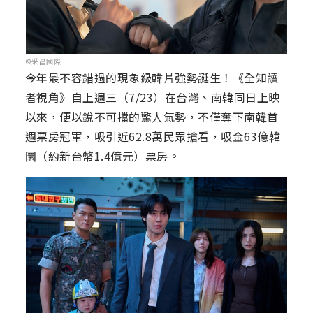
©采昌國際
今年最不容錯過的現象級韓片強勢誕生！《全知讀
者視角》自上週三（7/23）在台灣、南韓同日上映
以來，便以銳不可擋的驚人氣勢，不僅奪下南韓首
週票房冠軍，吸引近62.8萬民眾搶看，吸金63億韓
圜（約新台幣1.4億元）票房。