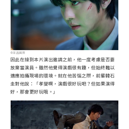
©采昌國際
因此在接到本片演出邀請之前，他一度考慮是否要
放棄當演員。雖然他覺得演戲很有趣，但始終難以
適應拍攝現場的環境。就在他苦惱之際，前輩韓石
圭對他說：「孝燮啊，演戲很好玩吧？但如果演得
好，那會更好玩哦。」