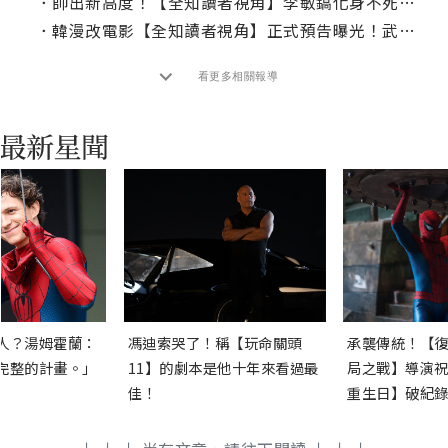
．
帥出新高度！【全知讀者視角】李敏鎬化身不死戰士助安孝燮改寫命運
．
韓漫改電影【全知讀者視角】正式預告曝光！武器解鎖、末日試煉經典畫面重現
看更多相關報導
人？湯姆霍蘭：
馮迪索哭了！稱【玩命關頭
承襲傳統！【復
完整的計畫。」
11】的劇本是他十年來看過最
局之戰】導演祝
佳！
重生日】破紀錄