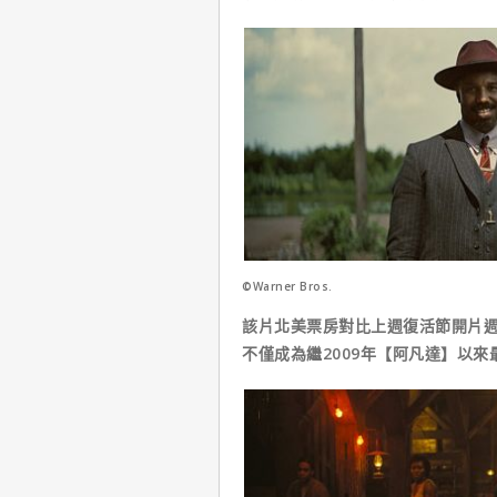
©Warner Bros.
該片北美票房對比上週復活節開片週
不僅成為繼2009年【阿凡達】以