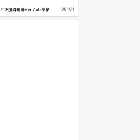
98101
巨石強森現身Met Gala穿裙
子...