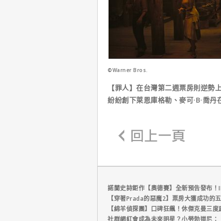
©Warner Bros.
【罪人】在台灣第二週票房則逆勢上
紛紛創下萊恩庫格勒、麥可·B·喬
諾蘭史詩鉅作【奧德賽】全新預告發布！I
【穿著Prada的惡魔2】票房大獲成功的
【綿羊偵探團】口碑狂飆！休傑克曼三度
社群網紅會成為未來明星？小勞勃道尼：