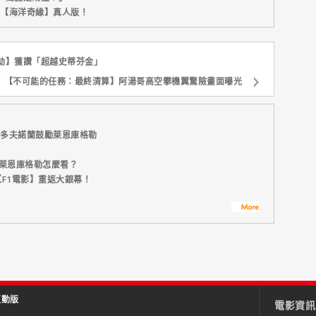
新片【海洋奇緣】真人版！
劫】獲讚「超越史蒂芬金」
！【不可能的任務：最終清算】阿湯哥高空攀機翼驚險畫面曝光
斯多夫諾蘭鼓勵萊恩庫格勒
演萊恩庫格勒怎麼看？
F1電影】重返大銀幕！
互動版
電影資訊