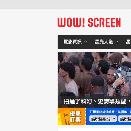
電影資訊
星光大道
星
如何交棒蜘蛛人？湯姆霍蘭：「我們有一個完整的計畫。」
拍過了科幻、史詩等類型