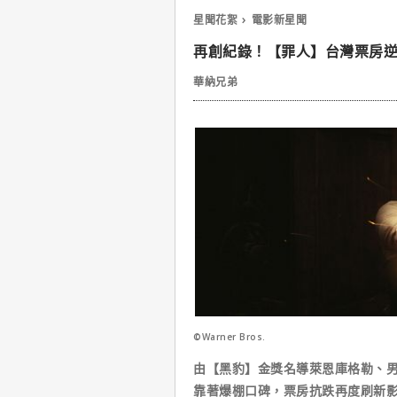
星聞花絮
電影新星聞
再創紀錄！【罪人】台灣票房逆
華納兄弟
©Warner Bros.
由【黑豹】金獎名導萊恩庫格勒、男
靠著爆棚口碑，票房抗跌再度刷新