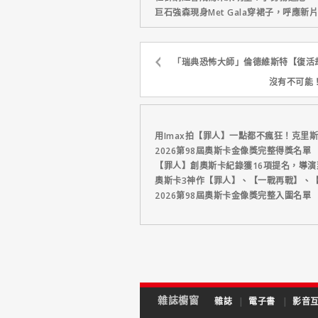
巨石強森現身Met Gala穿裙子，呼應
「瑞典恐怖大師」倫德維斯特【復活
沒有不可能
用Imax拍【罪人】一點都不瘋狂！克里
2026第98屆奧斯卡金像獎完整得獎名單
【罪人】創奧斯卡紀錄獲16項提名，導
奧斯卡3神作【罪人】、【一戰再戰】、【
2026第98屆奧斯卡金像獎完整入圍名單
雜誌櫥窗
雜誌
|
電子書
|
影音