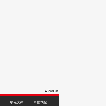
星光大道
星聞花絮