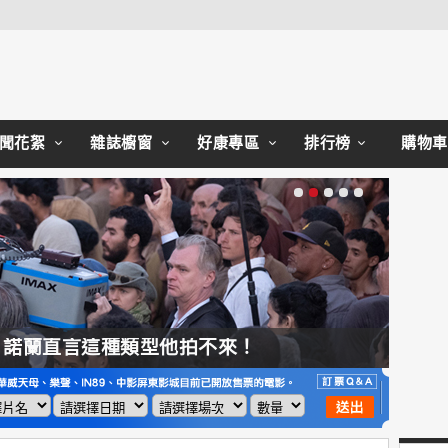
Close
聞花絮
雜誌櫥窗
好康專區
排行榜
購物車
，諾蘭直言這種類型他拍不來！