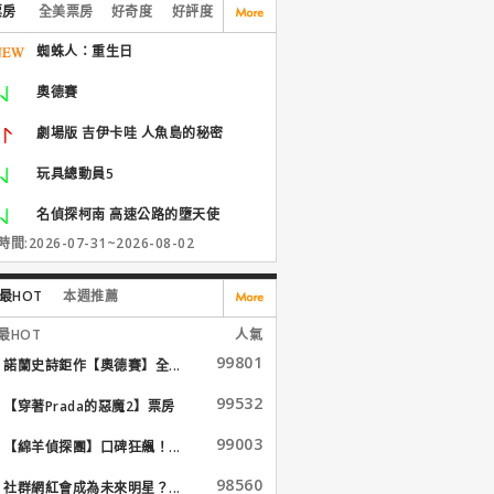
票房
全美票房
好奇度
好評度
蜘蛛人：重生日
奧德賽
劇場版 吉伊卡哇 人魚島的秘密
玩具總動員5
名偵探柯南 高速公路的墮天使
間:2026-07-31~2026-08-02
最HOT
本週推薦
最HOT
人氣
99801
諾蘭史詩鉅作【奧德賽】全...
99532
【穿著Prada的惡魔2】票房
大...
99003
【綿羊偵探團】口碑狂飆！...
98560
社群網紅會成為未來明星？...