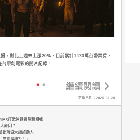
揚，對比上週末上漲20%，目前累計1430萬台幣票房，
丹在台原創電影的開片紀錄。
更新日期：2025-04-28
MAX打造神話冒險新巔峰
五大原因？
感動落淚大讚超動人
「簡直是胡扯！」