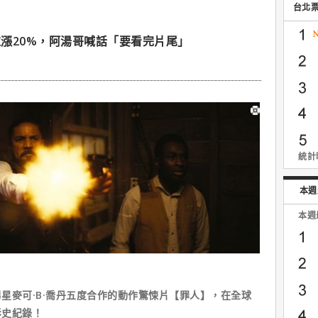
台北
漲20%，阿湯哥喊話「要看完片尾」
統計時
本週
本週
星麥可·B·喬丹五度合作的動作驚悚片【罪人】，在全球
影史紀錄！