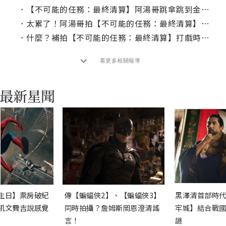
．
【不可能的任務：最終清算】阿湯哥跳傘跳到金氏世界紀錄！
．
太累了！阿湯哥拍【不可能的任務：最終清算】特技戲累需要有人抬下來？
．
什麼？補拍【不可能的任務：最終清算】打戲時，海莉艾特沃已接近臨盆！
看更多相關報導
生日】票房破紀
傳【蝙蝠俠2】、【蝙蝠俠3】
黑澤清首部時代
凱文費吉說感覺
同時拍攝？詹姆斯岡恩澄清謠
牢城】結合戰國
言！
謎