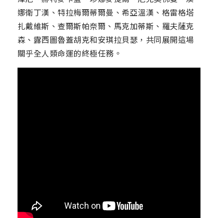
娜衛丁漢、特拉梅爾蒂爾曼、希亞溫漢、格雷格塔
扎戴維斯、查爾斯帕奈爾、馬克加蒂斯、羅夫薩克
森、露西圖魯蓋胡克和安琪拉貝瑟，共同展開這場
關乎全人類命運的終極任務。