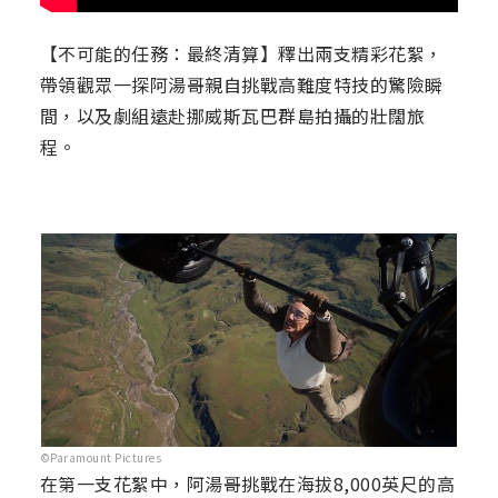
【不可能的任務：最終清算】釋出兩支精彩花絮，
帶領觀眾一探阿湯哥親自挑戰高難度特技的驚險瞬
間，以及劇組遠赴挪威斯瓦巴群島拍攝的壯闊旅
程。
©Paramount Pictures
在第一支花絮中，阿湯哥挑戰在海拔8,000英尺的高