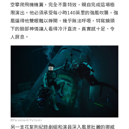
空攀爬飛機機翼，完全不靠特效，親自完成這場極
限演出。他必須承受每小時140英里的強風吹襲，強
風逼得他雙眼難以睜開、幾乎無法呼吸，特寫鏡頭
下的臉部神情讓人看得冷汗直流，真實感十足、令
人屏息。
©Paramount Pictures
另一支花絮則紀錄劇組和演員深入風景壯麗的挪威