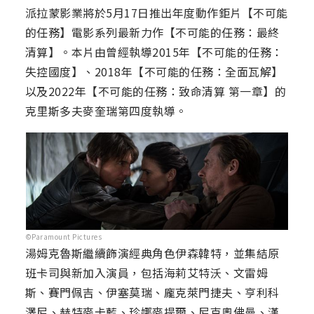
派拉蒙影業將於5月17日推出年度動作鉅片【不可能
的任務】電影系列最新力作【不可能的任務：最終
清算】。本片由曾經執導2015年【不可能的任務：
失控國度】、2018年【不可能的任務：全面瓦解】
以及2022年【不可能的任務：致命清算 第一章】的
克里斯多夫麥奎瑞第四度執導。
©Paramount Pictures
湯姆克魯斯繼續飾演經典角色伊森韓特，並集結原
班卡司與新加入演員，包括海莉艾特沃、文雷姆
斯、賽門佩吉、伊塞莫瑞、龐克萊門捷夫、亨利科
澤尼、赫特麥卡藍、珍娜麥提爾、尼克奧佛曼、漢