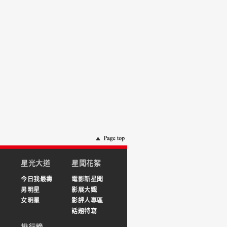
星光大道
星聞花絮
今日我最壽
電影新星聞
男明星
影展大觀
女明星
影評人專區
話題特寫
排行榜