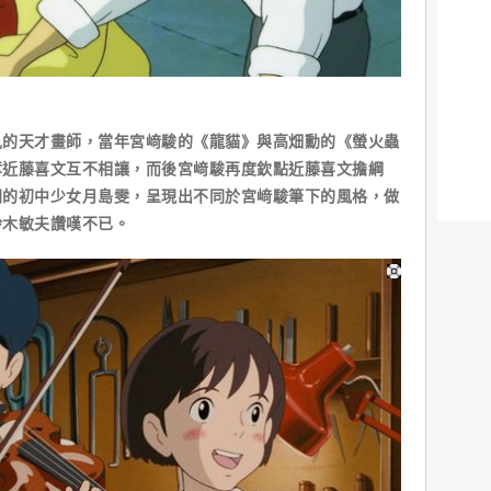
見的天才畫師，當年宮﨑駿的《龍貓》與高畑勳的《螢火蟲
奪近藤喜文互不相讓，而後宮﨑駿再度欽點近藤喜文擔綱
開的初中少女月島雯，呈現出不同於宮﨑駿筆下的風格，做
鈴木敏夫讚嘆不已。