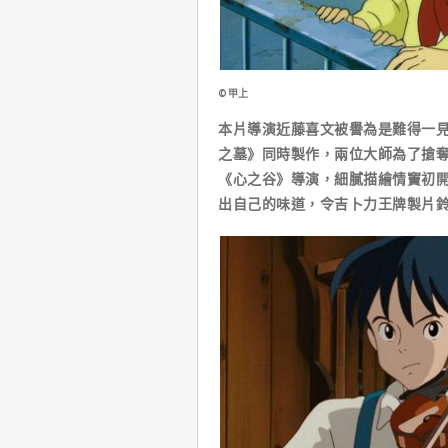
©甲上
本片導演近藤喜文被譽為是難得一
之墓》同時製作，兩位大師為了搶
《心之谷》導演，細膩描繪情竇初
出自己的味道，令吉卜力王牌製片