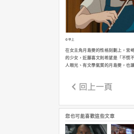
©甲上
在女主角月島雯的性格刻劃上，宮
的少女，近藤喜文則希望是「不慌
人眼光、有文學氣質的月島雯，也
您也可能喜歡這些文章