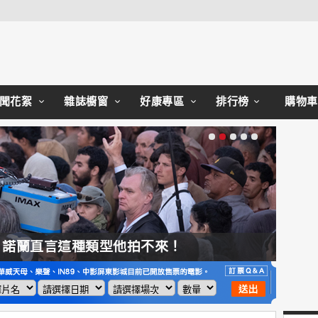
Close
聞花絮
雜誌櫥窗
好康專區
排行榜
購物車
，諾蘭直言這種類型他拍不來！