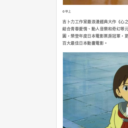
©甲上
吉卜力工作室最浪漫經典大作《心
結合青春愛情、動人音樂和奇幻等元素
圓，榮登年度日本電影票房冠軍，更
百大最佳日本動畫電影。