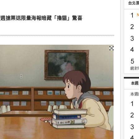
台北
首週搶票送限量海報暗藏「擼貓」驚喜
統計時
本週
本週