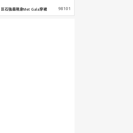
98101
巨石強森現身Met Gala穿裙
子...