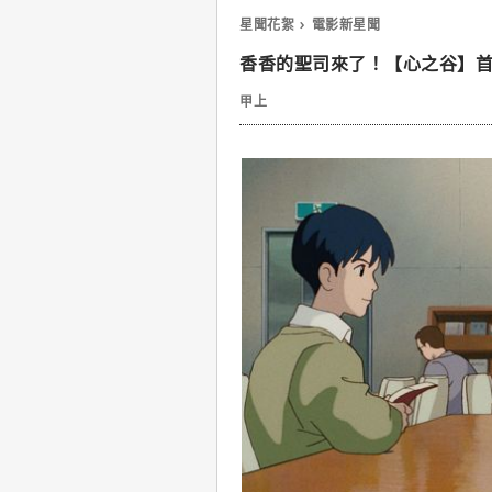
星聞花絮
電影新星聞
香香的聖司來了！【心之谷】
甲上