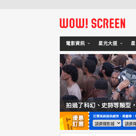
電影資訊
星光大道
星
如何交棒蜘蛛人？湯姆霍蘭：「我們有一個完整的計畫。」
拍過了科幻、史詩等類型