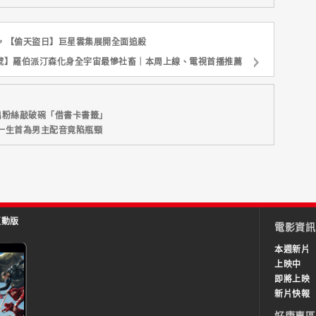
，【偷天盜日】巨星雲集展開全面追殺
7號】羅伯派汀森化身全宇宙最慘社畜｜本周上線、電視首播推薦
出粉絲敲破碗「借書卡書籤」
一生首為男主配音竟陷瓶頸
互動版
電影資訊
本週新片
上映中
即將上映
新片快報
好康專區