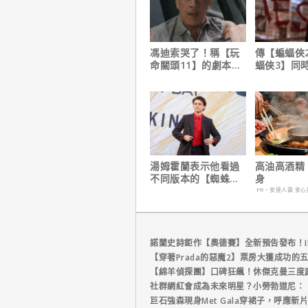
馮迪索哭了！稱【玩
傳【蝙蝠俠
命關頭11】的劇本是
蝠俠3】同
他十年來看過最佳！
姆斯岡恩澄
湯姆霍蘭表示他看過
高油高酒精
不同版本的【蜘蛛
身
人：重生日】剪輯，
PR・安達人壽 安心
這版完全不行！
諾蘭史詩鉅作【奧德賽】全新預告發布！I
【穿著Prada的惡魔2】票房大獲成功的
【綿羊偵探團】口碑狂飆！休傑克曼三度
社群網紅會成為未來明星？小勞勃道尼：
巨石強森現身Met Gala穿裙子，呼應