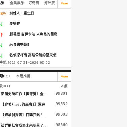
票房
全美票房
好奇度
好評度
蜘蛛人：重生日
奧德賽
劇場版 吉伊卡哇 人魚島的秘密
玩具總動員5
名偵探柯南 高速公路的墮天使
間:2026-07-31~2026-08-02
最HOT
本週推薦
最HOT
人氣
99801
諾蘭史詩鉅作【奧德賽】全...
99532
【穿著Prada的惡魔2】票房
大...
99003
【綿羊偵探團】口碑狂飆！...
98560
社群網紅會成為未來明星？...