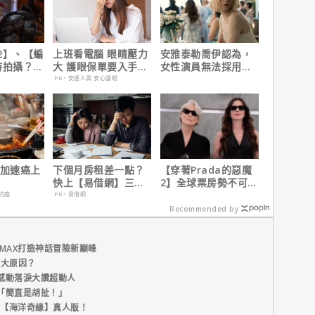
2】、【蝙
上班看電腦 眼睛壓力
安雅泰勒喬伊認為，
時拍攝？詹
大 護眼保單要入手
女性演員無法採用方
清謠言！
【安心護眼定期眼睛
法演技的原因是？
PR・安達人壽 安心護眼
險】
 加速癌上
下個月房租差一點？
【穿著Prada的惡魔
快上【易借網】三分
2】全球票房勢不可
鐘解決燃眉之急
擋！蟬聯台美票房冠
抗癌
PR・易借網
軍、兩週狂破4.3億美
Recommended by
元
MAX打造神話冒險新巔峰
五大原因？
感動落淚大讚超動人
「簡直是胡扯！」
新片【海洋奇緣】真人版！