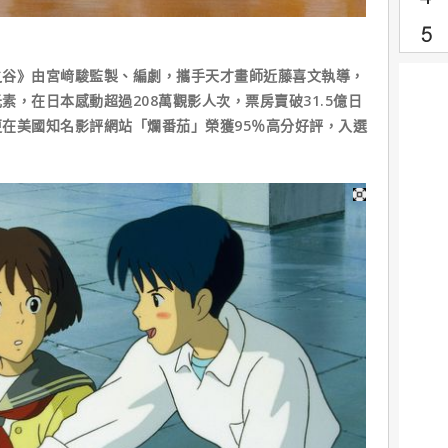
之谷》由宮﨑駿監製、編劇，攜手天才畫師近藤喜文執導，
，在日本感動超過208萬觀影人次，票房賣破31.5億日
在美國知名影評網站「爛番茄」榮獲95％高分好評，入選