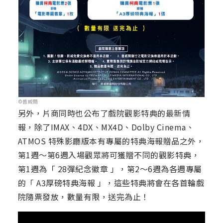
©普威爾
另外，片商同時也公布了戲院觀影特典的最新情
報，除了IMAX、4DX、MX4D、Dolby Cinema、
ATMOS 特殊影廳版本有專屬的特典海報贈品之外，
第1週～第6週入場觀眾將可獲贈不同的觀影特典，
第1週為「 28彈紀念徽章 」，第2～6週為各週專屬
的「 A3厚磅特典海報 」，這些特典將會在各首輪戲
院隨票發放，數量有限，送完為止！