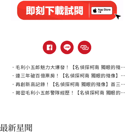
．
毛利小五郎魅力大爆發！【名偵探柯南 獨眼的殘像】首日票房1,518萬全台奪冠！
．
連三年破百億票房！【名偵探柯南 獨眼的殘像】毛利小五郎故事接棒同樣高票房
．
再創新高記錄！【名偵探柯南 獨眼的殘像】首三天票房突破34億日圓！
．
揭密毛利小五郎警隊經歷！【名偵探柯南 獨眼的殘像】台灣上映日解禁