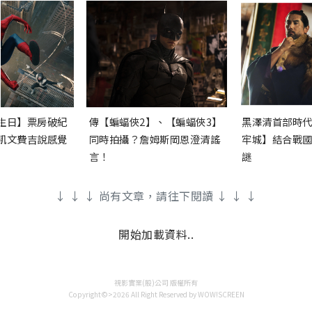
生日】票房破紀
傳【蝙蝠俠2】、【蝙蝠俠3】
黑澤清首部時代
凱文費吉說感覺
同時拍攝？詹姆斯岡恩澄清謠
牢城】結合戰國
言！
謎
↓ ↓ ↓ 尚有文章，請往下閱讀 ↓ ↓ ↓
開始加載資料..
視影實業(股)公司 版權所有
Copyright©>2026 All Right Reserved by WOW!SCREEN