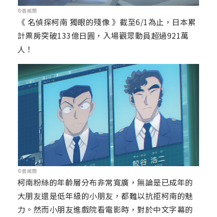
©普威爾
《 名偵探柯南 獨眼的殘像 》截至6/1為止，日本累
計票房突破133億日圓，入場觀眾動員超過921萬
人！
©普威爾
柯南粉絲的年齡層分布非常寬廣，無論是已成年的
大朋友還是低年級的小朋友，都難以抗拒柯南的魅
力。然而小朋友進戲院看電影時，對於中文字幕的