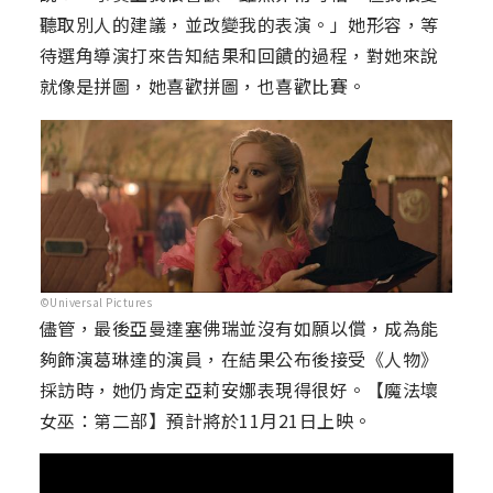
聽取別人的建議，並改變我的表演。」她形容，等
待選角導演打來告知結果和回饋的過程，對她來說
就像是拼圖，她喜歡拼圖，也喜歡比賽。
©Universal Pictures
儘管，最後亞曼達塞佛瑞並沒有如願以償，成為能
夠飾演葛琳達的演員，在結果公布後接受《人物》
採訪時，她仍肯定亞莉安娜表現得很好。【魔法壞
女巫：第二部】預計將於11月21日上映。