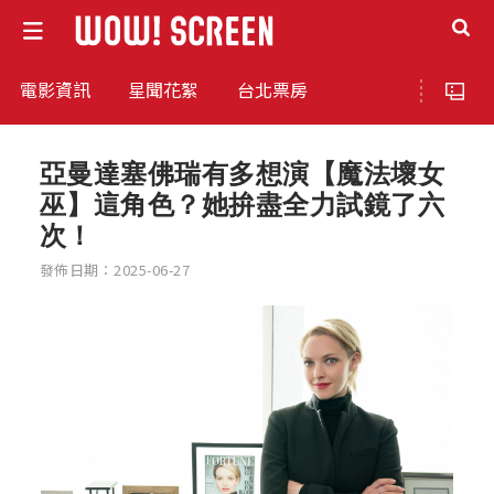
電影資訊
星聞花絮
台北票房
亞曼達塞佛瑞有多想演【魔法壞女
巫】這角色？她拚盡全力試鏡了六
次！
發佈日期：2025-06-27