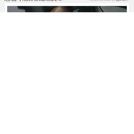
馮迪索哭了！稱【玩命關頭11】的劇本是他十年來看過
最佳！
電影新星聞