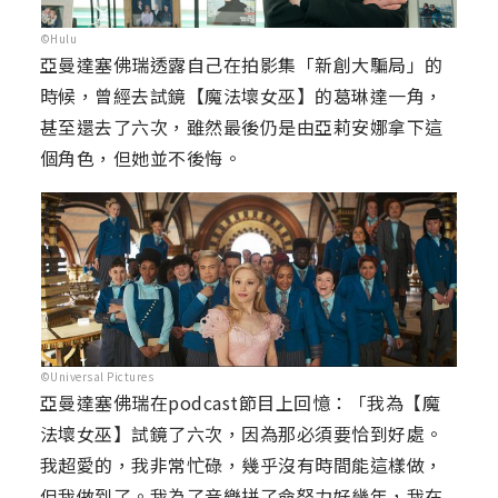
©Hulu
亞曼達塞佛瑞透露自己在拍影集「新創大騙局」的
時候，曾經去試鏡【魔法壞女巫】的葛琳達一角，
甚至還去了六次，雖然最後仍是由亞莉安娜拿下這
個角色，但她並不後悔。
©Universal Pictures
亞曼達塞佛瑞在podcast節目上回憶：「我為【魔
法壞女巫】試鏡了六次，因為那必須要恰到好處。
我超愛的，我非常忙碌，幾乎沒有時間能這樣做，
但我做到了。我為了音樂拼了命努力好幾年，我在