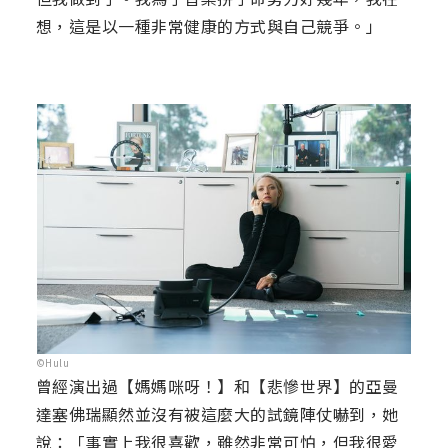
想，這是以一種非常健康的方式與自己競爭。」
©Hulu
曾經演出過【媽媽咪呀！】和【悲慘世界】的亞曼
達塞佛瑞顯然並沒有被這麼大的試鏡陣仗嚇到，她
說：「事實上我很喜歡，雖然非常可怕，但我很愛