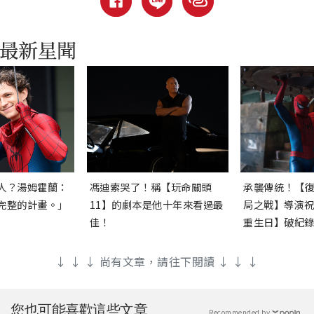
人？湯姆霍蘭：
馮迪索哭了！稱【玩命關頭
承襲傳統！【
完整的計畫。」
11】的劇本是他十年來看過最
局之戰】導演
佳！
重生日】破紀
↓ ↓ ↓ 尚有文章，請往下閱讀 ↓ ↓ ↓
您也可能喜歡這些文章
Recommended by