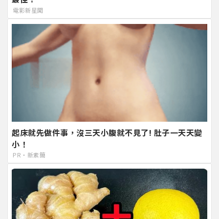
電影新星聞
起床就先做件事，沒三天小腹就不見了! 肚子一天天變
小！
PR・新素簡