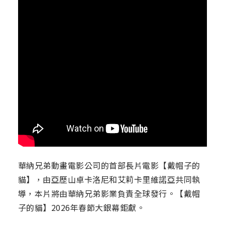
華納兄弟動畫電影公司的首部長片電影【戴帽子的
貓】，由亞歷山卓卡洛尼和艾莉卡里維諾亞共同執
導，本片將由華納兄弟影業負責全球發行。【戴帽
子的貓】2026年春節大銀幕鉅獻。