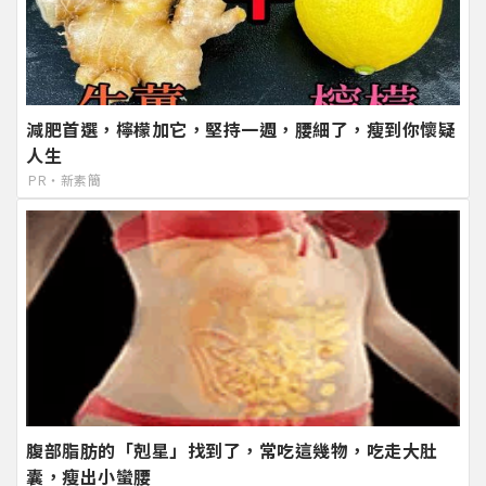
減肥首選，檸檬加它，堅持一週，腰細了，瘦到你懷疑
人生
PR・新素簡
腹部脂肪的「剋星」找到了，常吃這幾物，吃走大肚
囊，瘦出小蠻腰