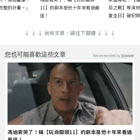
完整的計畫。」
11】的劇本是他十年來看過最
局之戰】導演
佳！
重生日】破紀
↓ ↓ ↓ 尚有文章，請往下閱讀 ↓ ↓ ↓
您也可能喜歡這些文章
Recommended by
馮迪索哭了！稱【玩命關頭11】的劇本是他十年來看過
最佳！