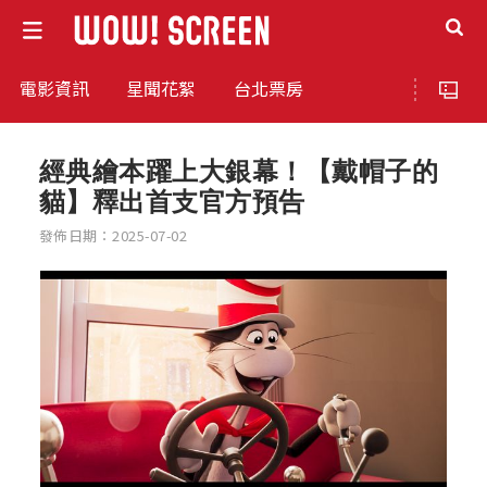
電影資訊
星聞花絮
台北票房
經典繪本躍上大銀幕！【戴帽子的
貓】釋出首支官方預告
發佈日期：2025-07-02