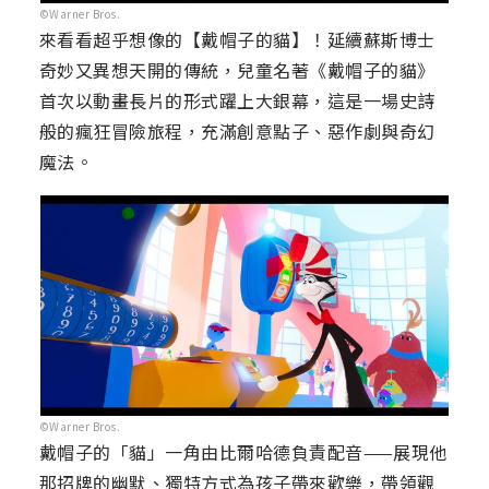
©Warner Bros.
來看看超乎想像的【戴帽子的貓】！延續蘇斯博士
奇妙又異想天開的傳統，兒童名著《戴帽子的貓》
首次以動畫長片的形式躍上大銀幕，這是一場史詩
般的瘋狂冒險旅程，充滿創意點子、惡作劇與奇幻
魔法。
©Warner Bros.
戴帽子的「貓」一角由比爾哈德負責配音——展現他
那招牌的幽默、獨特方式為孩子帶來歡樂，帶領觀