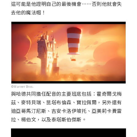
這可能是他證明自己的最後機會……否則他就會失
去他的魔法帽！
©Warner Bros.
與哈德共同擔任配音的主要班底包括：霍奇爾戈梅
茲、麥特貝瑞、昆塔布倫森、寶拉佩爾，另外還有
迪亞哥馬汀尼斯、吉安卡洛伊坡托、亞美莉卡費雷
拉、楊伯文，以及泰塔斯伯傑斯。