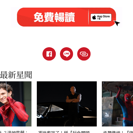
人？湯姆霍蘭：
馮迪索哭了！稱【玩命關頭
承襲傳統！【