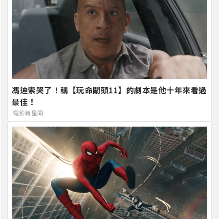
馮迪索哭了！稱【玩命關頭11】的劇本是他十年來看過
最佳！
電影新星聞