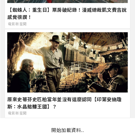
【蜘蛛人：重生日】票房破紀錄！漫威總裁凱文費吉說
感覺很讚！
電影新星聞
原來史蒂芬史匹柏當年並沒有這麼認同【印第安納瓊
斯：水晶骷髏王國】？
電影新星聞
開始加載資料..