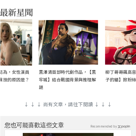
認為，女性演員
黑澤清首部時代劇作品，【黑
柳丁哥哥飆高音
演技的原因是？
牢城】結合戰國背景與推理解
子的貓】掀粉絲
謎
↓ ↓ ↓ 尚有文章，請往下閱讀 ↓ ↓ ↓
您也可能喜歡這些文章
Recommended by