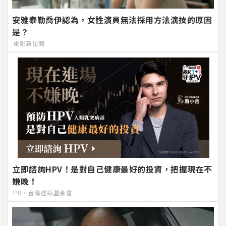
安雅泰勒喬伊認為，女性演員無法採用方法演技的原因
是？
電影新星聞
立即諮詢HPV！是對自己健康最好的投資，把握現在不
嫌晚！
PR・台灣癌症基金會