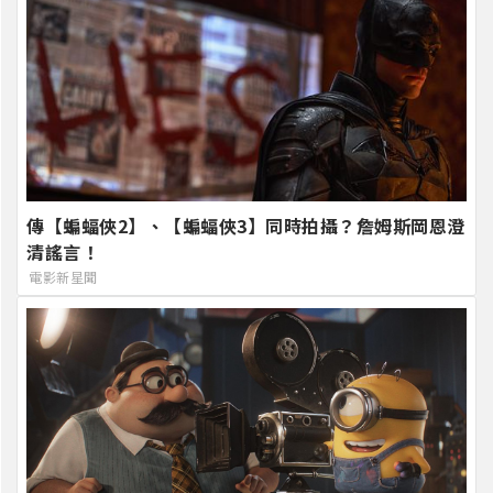
傳【蝙蝠俠2】、【蝙蝠俠3】同時拍攝？詹姆斯岡恩澄
清謠言！
電影新星聞