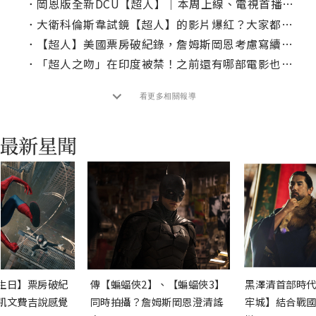
．
岡恩版全新DCU【超人】｜本周上線、電視首播推薦
．
大衛科倫斯韋試鏡【超人】的影片爆紅？大家都說他超適合演這角色
．
【超人】美國票房破紀錄，詹姆斯岡恩考慮寫續集？
．
「超人之吻」在印度被禁！之前還有哪部電影也被「閹割」過？
看更多相關報導
生日】票房破紀
傳【蝙蝠俠2】、【蝙蝠俠3】
黑澤清首部時代
凱文費吉說感覺
同時拍攝？詹姆斯岡恩澄清謠
牢城】結合戰國