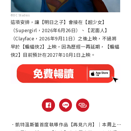
©DC Studios
這項安排，讓【明日之子】會接在【超少女】
（Supergirl，2026年6月26日）、【泥面人】
（Clayface，2026年9月11日）之後上映，不過將
早於【蝙蝠俠2】上映，因為歷經一再延期，【蝙蝠
俠2】目前預計在2027年10月1日上映。
．
凱特溫斯蕾首度執導作品【再見六月】｜本周上線、電視首播推薦