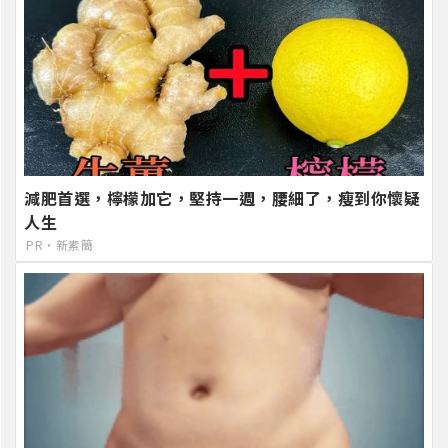
減肥首選，檸檬加它，堅持一週，腰細了，瘦到你懷疑
人生
PR・新素簡