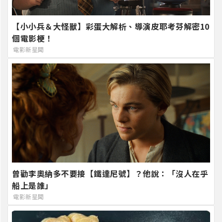
【小小兵＆大怪獸】彩蛋大解析、導演皮耶考芬解密10
個電影梗！
電影新星聞
曾勸李奧納多不要接【鐵達尼號】？他說：「沒人在乎
船上是誰」
電影新星聞