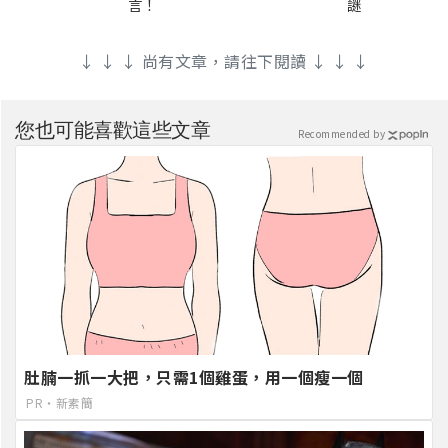
言！
謎
↓ ↓ ↓ 尚有文章，請往下閱讀 ↓ ↓ ↓
您也可能喜歡這些文章
Recommended by
肚腩一抓一大把，只需1個雞蛋，用一個瘦一個
PR・新素簡