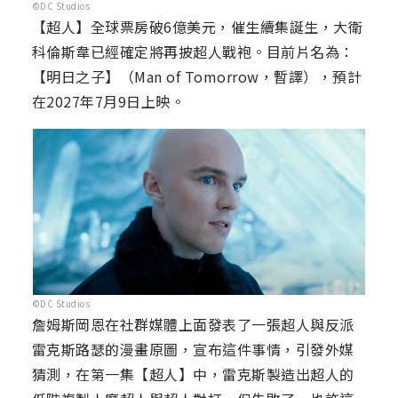
©DC Studios
【超人】全球票房破6億美元，催生續集誕生，大衛
科倫斯韋已經確定將再披超人戰袍。目前片名為：
【明日之子】（Man of Tomorrow，暫譯），預計
在2027年7月9日上映。
©DC Studios
詹姆斯岡恩在社群媒體上面發表了一張超人與反派
雷克斯路瑟的漫畫原圖，宣布這件事情，引發外媒
猜測，在第一集【超人】中，雷克斯製造出超人的