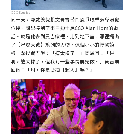
©DC Studios
同一天，漫威總裁凱文費吉替岡恩爭取重返導演職
位後，岡恩接到了來自迪士尼CCO Alan Horn的電
話。於是他去到費吉家裡，走到地下室，那裡擺滿
了【星際大戰】系列的人物，像個小小的博物館一
樣，然後費吉說：「這太棒了！」岡恩回：「是
啊，這太棒了，但我有一些事情要先做。」費吉則
回他：「啊，你是要拍【超人】嗎？」