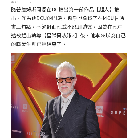
©DC Studios
隨著詹姆斯岡恩在DC推出第一部作品【超人】推
出，作為他DCU的開端，似乎也象徵了在MCU暫時
畫上句點，不過對此他並不感到遺憾，因為在他中
途被趕出執導【星際異攻隊3】後，他本來以為自己
的職業生涯已經結束了。