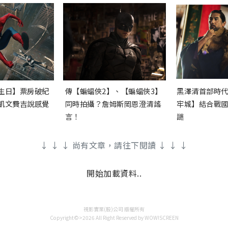
生日】票房破紀
傳【蝙蝠俠2】、【蝙蝠俠3】
黑澤清首部時
凱文費吉說感覺
同時拍攝？詹姆斯岡恩澄清謠
牢城】結合戰
言！
謎
↓ ↓ ↓ 尚有文章，請往下閱讀 ↓ ↓ ↓
開始加載資料..
視影實業(股)公司 版權所有
Copyright©>2026 All Right Reserved by WOW!SCREEN