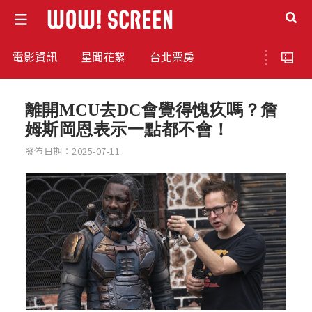
電影資訊
星聞花絮
台北票房
離開MCU去DC會覺得愧疚嗎？詹
姆斯岡恩表示一點都不會！
發佈日期：2025-07-11