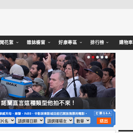
Close
聞花絮
雜誌櫥窗
好康專區
排行榜
購物車
，諾蘭直言這種類型他拍不來！