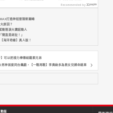
價全包不怕預算爆
Recommended by
表！
MAX打造神話冒險新巔峰
五大原因？
感動落淚大讚超動人
「簡直是胡扯！」
新片【海洋奇緣】真人版！
步】可以把接力棒傳給羅素兄弟
3男神首度同台飆戲，【一戰再戰】李奧納多為救女兒搏命跳車
互動版