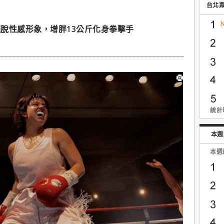
台北
脫性感形象，增胖13公斤化身拳擊手
統計時
本週
本週