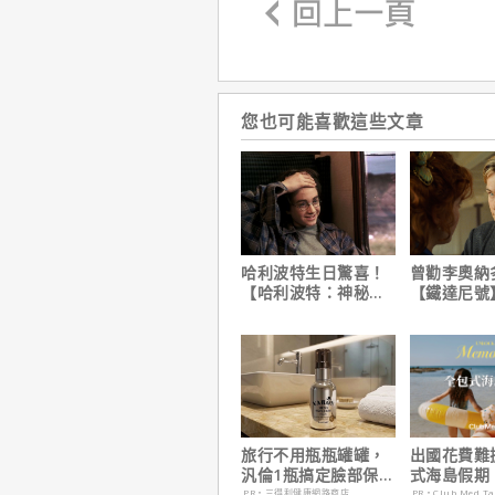
您也可能喜歡這些文章
哈利波特生日驚喜！
曾勸李奧納
【哈利波特：神秘的
【鐵達尼號
魔法石】25週年限定
說：「沒人
1週重返大銀幕
是誰」
旅行不用瓶瓶罐罐，
出國花費難
汎倫1瓶搞定臉部保
式海島假期
養！
定食宿玩樂
PR・三得利健康網路商店
PR・Club Med T