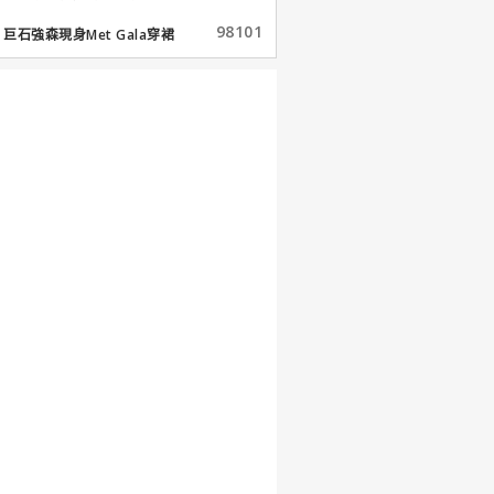
98101
巨石強森現身Met Gala穿裙
子...