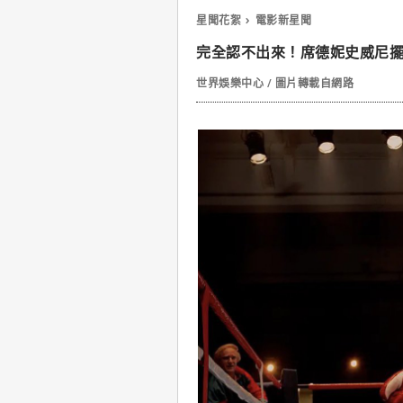
星聞花絮
電影新星聞
完全認不出來！席德妮史威尼擺
世界娛樂中心 / 圖片轉載自網路