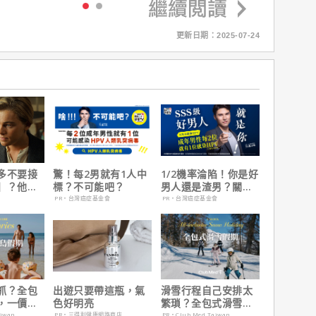
更新日期：2025-07-24
多不要接
驚！每2男就有1人中
1/2機率淪陷！你是好
】？他
標？不可能吧？
男人還是渣男？關鍵
在乎船上
在這
PR・台灣癌症基金會
PR・台灣癌症基金會
抓？全包
出遊只要帶這瓶，氣
滑雪行程自己安排太
，一價搞
色好明亮
繁瑣？全包式滑雪假
，省錢更
期：出門即雪場，一
aiwan
PR・三得利健康網路商店
PR・Club Med Taiwan