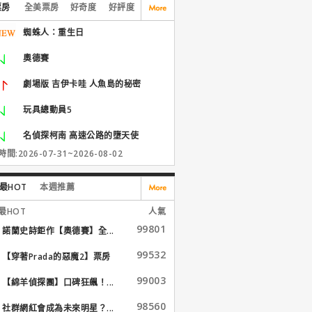
票房
全美票房
好奇度
好評度
蜘蛛人：重生日
奧德賽
劇場版 吉伊卡哇 人魚島的秘密
玩具總動員5
名偵探柯南 高速公路的墮天使
間:2026-07-31~2026-08-02
最HOT
本週推薦
最HOT
人氣
99801
諾蘭史詩鉅作【奧德賽】全...
99532
【穿著Prada的惡魔2】票房
大...
99003
【綿羊偵探團】口碑狂飆！...
98560
社群網紅會成為未來明星？...