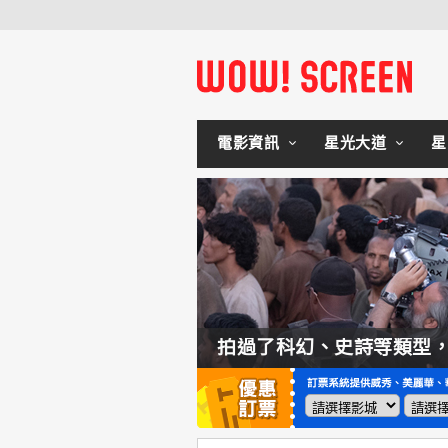
電影資訊
星光大道
星
如何交棒蜘蛛人？湯姆霍蘭：「我們有一個完整的計畫。」
拍過了科幻、史詩等類型