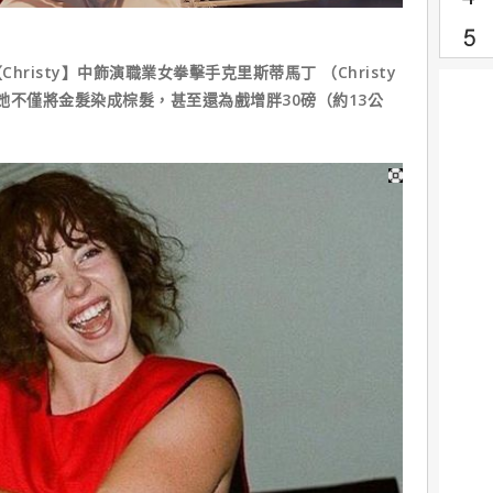
risty】中飾演職業女拳擊手克里斯蒂馬丁 （Christy
，她不僅將金髮染成棕髮，甚至還為戲增胖30磅（約13公