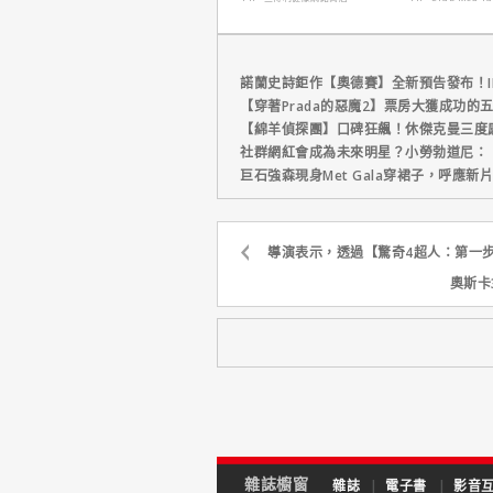
省心！
諾蘭史詩鉅作【奧德賽】全新預告發布！I
【穿著Prada的惡魔2】票房大獲成功的
【綿羊偵探團】口碑狂飆！休傑克曼三度
社群網紅會成為未來明星？小勞勃道尼：
巨石強森現身Met Gala穿裙子，呼應
導演表示，透過【驚奇4超人：第一
奧斯卡
雜誌櫥窗
雜誌
|
電子書
|
影音