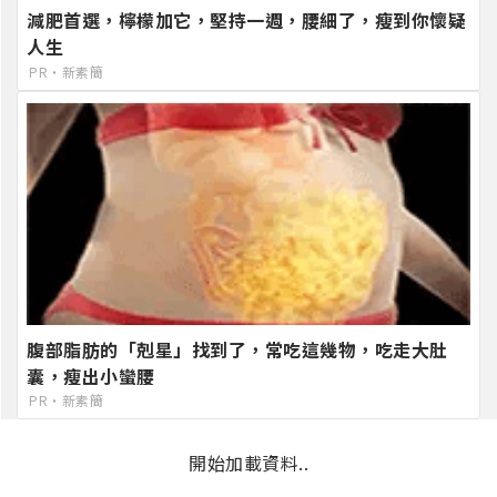
減肥首選，檸檬加它，堅持一週，腰細了，瘦到你懷疑
人生
PR・新素簡
腹部脂肪的「剋星」找到了，常吃這幾物，吃走大肚
囊，瘦出小蠻腰
PR・新素簡
開始加載資料..