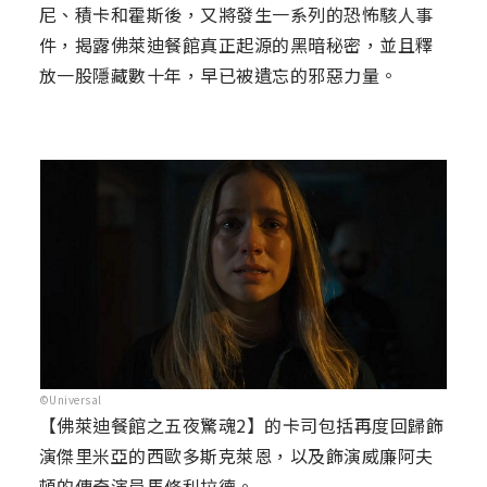
尼、積卡和霍斯後，又將發生一系列的恐怖駭人事
件，揭露佛萊迪餐館真正起源的黑暗秘密，並且釋
放一股隱藏數十年，早已被遺忘的邪惡力量。
©Universal
【佛萊迪餐館之五夜驚魂2】的卡司包括再度回歸飾
演傑里米亞的西歐多斯克萊恩，以及飾演威廉阿夫
頓的傳奇演員馬修利拉德。