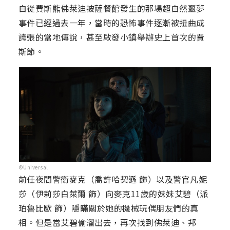
自從費斯熊佛萊迪披薩餐館發生的那場超自然噩夢
事件已經過去一年，當時的恐怖事件逐漸被扭曲成
誇張的當地傳說，甚至啟發小鎮舉辦史上首次的費
斯節。
©Universal
前任夜間警衛麥克（喬許哈契遜 飾）以及警官凡妮
莎（伊莉莎白萊爾 飾）向麥克11歲的妹妹艾碧（派
珀魯比歐 飾）隱瞞關於她的機械玩偶朋友們的真
相。但是當艾碧偷溜出去，再次找到佛萊迪、邦