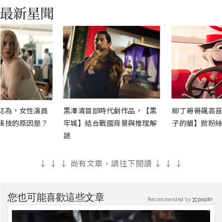
認為，女性演員
黑澤清首部時代劇作品，【黑
柳丁哥哥飆高音
演技的原因是？
牢城】結合戰國背景與推理解
子的貓】掀粉絲
謎
↓ ↓ ↓ 尚有文章，請往下閱讀 ↓ ↓ ↓
您也可能喜歡這些文章
Recommended by