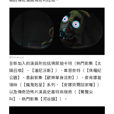
©Universal
全新加入的演員則包括佛萊迪卡特（熱門影集【太
陽召喚】、【潘尼沃斯】）、韋恩奈特（【侏羅紀
公園】、喜劇影集【歡樂單身派對】）、麥肯娜葛
瑞絲（【魔鬼剋星】系列、【安娜貝爾回家囉】）
以及傳奇恐怖片演員史基特烏瑞奇（【驚聲尖
叫】、熱門影集【河谷鎮】）。