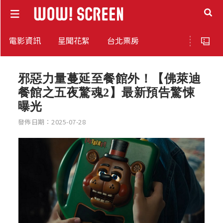
電影資訊
星聞花絮
台北票房
邪惡力量蔓延至餐館外！【佛萊迪
餐館之五夜驚魂2】最新預告驚悚
曝光
發佈日期：2025-07-28