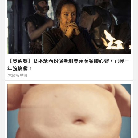
【奧德賽】女巫瑟西扮演者珊曼莎莫頓曝心聲，已經一
年沒接戲！
電影新星聞