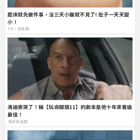
起床就先做件事，沒三天小腹就不見了! 肚子一天天變
小！
PR・新素簡
馮迪索哭了！稱【玩命關頭11】的劇本是他十年來看過
最佳！
電影新星聞