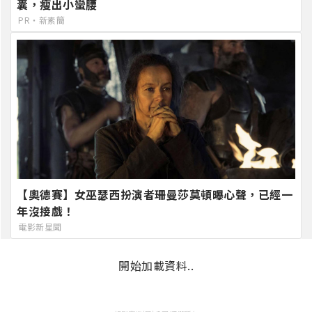
囊，瘦出小蠻腰
PR・新素簡
【奧德賽】女巫瑟西扮演者珊曼莎莫頓曝心聲，已經一
年沒接戲！
電影新星聞
開始加載資料..