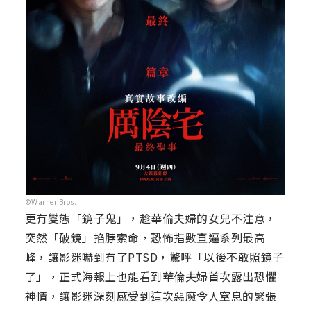
©Warner Bros.
更有變態「鏡子鬼」，趁華倫夫婦的女兒不注意，
突然「破鏡」掐脖索命，恐怖指數直逼系列最高
峰，讓影迷嚇到有了PTSD，驚呼「以後不敢照鏡子
了」，正式海報上也能看到華倫夫婦首次露出恐懼
神情，讓影迷深刻感受到這次惡魔令人窒息的緊張