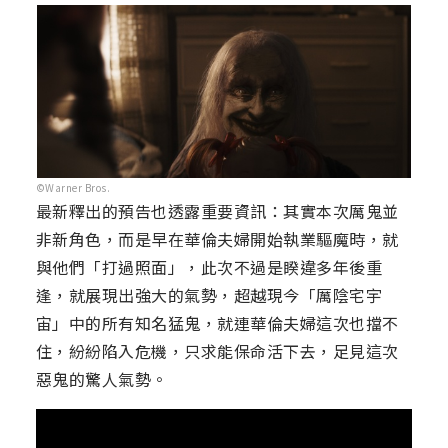
©Warner Bros.
最新釋出的預告也透露重要資訊：其實本次厲鬼並
非新角色，而是早在華倫夫婦開始執業驅魔時，就
與他們「打過照面」，此次不過是睽違多年後重
逢，就展現出強大的氣勢，超越現今「厲陰宅宇
宙」中的所有知名猛鬼，就連華倫夫婦這次也擋不
住，紛紛陷入危機，只求能保命活下去，足見這次
惡鬼的驚人氣勢。