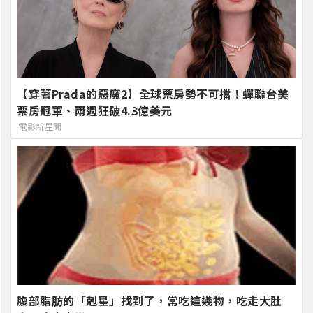
【穿著Prada的惡魔2】全球票房勢不可擋！蟬聯台美
票房冠軍、兩週狂破4.3億美元
電影新星聞
腹部脂肪的「剋星」找到了，常吃這幾物，吃走大肚