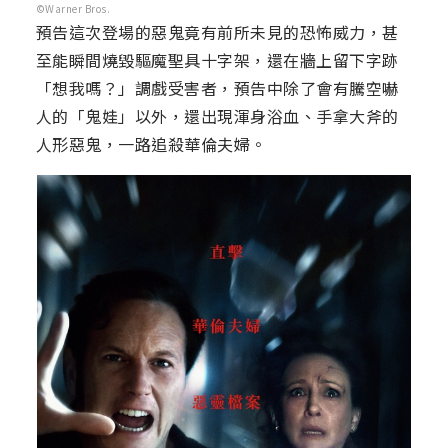
©Warner Bros.
預告這次登場的惡鬼竟有前所未見的恐怖威力，甚
至能瞬間燒毀驅魔聖具十字架，還在牆上留下字跡
「想我嗎？」調戲受害者，預告中除了會有騰空嚇
人的「鬼娃」以外，還出現渾身浴血、手拿大斧的
人形惡鬼，一路追殺華倫夫婦。