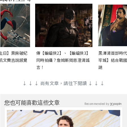
生日】票房破紀
傳【蝙蝠俠2】、【蝙蝠俠3】
黑澤清首部時代
凱文費吉說感覺
同時拍攝？詹姆斯岡恩澄清謠
牢城】結合戰國
言！
謎
↓ ↓ ↓ 尚有文章，請往下閱讀 ↓ ↓ ↓
您也可能喜歡這些文章
Recommended by