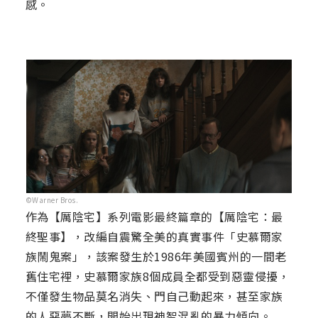
感。
©Warner Bros.
作為【厲陰宅】系列電影最終篇章的【厲陰宅：最
終聖事】，改編自震驚全美的真實事件「史慕爾家
族鬧鬼案」，該案發生於1986年美國賓州的一間老
舊住宅裡，史慕爾家族8個成員全都受到惡靈侵擾，
不僅發生物品莫名消失、門自己動起來，甚至家族
的人惡夢不斷，開始出現神智混亂的暴力傾向。