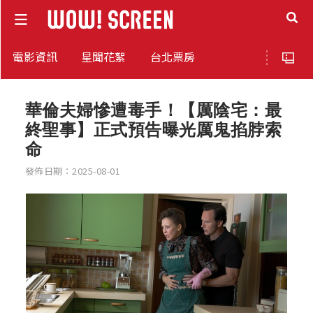
電影資訊
星聞花絮
台北票房
華倫夫婦慘遭毒手！【厲陰宅：最
終聖事】正式預告曝光厲鬼掐脖索
命
發佈日期：2025-08-01