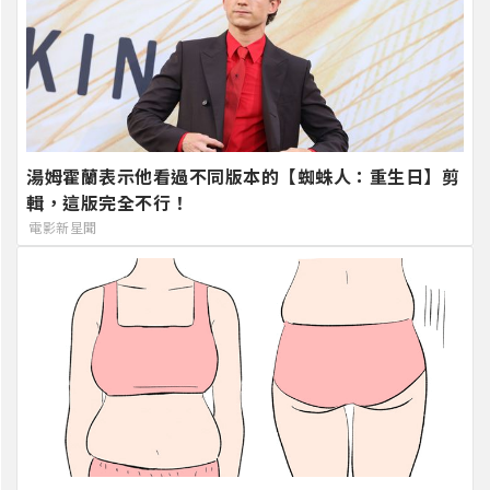
湯姆霍蘭表示他看過不同版本的【蜘蛛人：重生日】剪
輯，這版完全不行！
電影新星聞