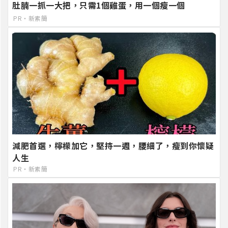
肚腩一抓一大把，只需1個雞蛋，用一個瘦一個
PR・新素簡
減肥首選，檸檬加它，堅持一週，腰細了，瘦到你懷疑
人生
PR・新素簡