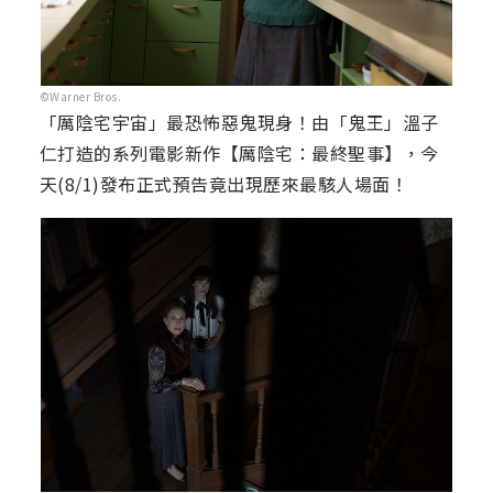
©Warner Bros.
「厲陰宅宇宙」最恐怖惡鬼現身！由「鬼王」溫子
仁打造的系列電影新作【厲陰宅：最終聖事】，今
天(8/1)發布正式預告竟出現歷來最駭人場面！