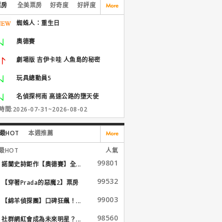
票房
全美票房
好奇度
好評度
蜘蛛人：重生日
奧德賽
劇場版 吉伊卡哇 人魚島的秘密
玩具總動員5
名偵探柯南 高速公路的墮天使
間:2026-07-31~2026-08-02
最HOT
本週推薦
最HOT
人氣
99801
諾蘭史詩鉅作【奧德賽】全...
99532
【穿著Prada的惡魔2】票房
大...
99003
【綿羊偵探團】口碑狂飆！...
98560
社群網紅會成為未來明星？...