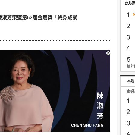
台北
陳淑芳榮獲第62屆金馬獎「終身成就
統計時
本週
本週