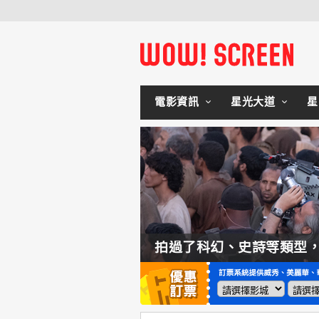
電影資訊
星光大道
星
如何交棒蜘蛛人？湯姆霍蘭：「我們有一個完整的計畫。」
拍過了科幻、史詩等類型