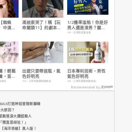
【蜘蛛
馮迪索哭了！稱【玩
1/2機率淪陷！你是好
】中演的
命關頭11】的劇本是
男人還是渣男？關鍵
為MCU埋
他十年來看過最佳！
在這
PR・台灣癌症基金會
薦！輕鬆
出遊只要帶這瓶，氣
日本專利技術，男性
養，首購
色好明亮
氣色好明亮
路商店
PR・三得利健康網路商店
PR・三得利健康網路商店
Recommended by
MAX打造神話冒險新巔峰
五大原因？
感動落淚大讚超動人
「簡直是胡扯！」
新片【海洋奇緣】真人版！