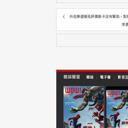
丹佐華盛頓批評奧斯卡沒有幫助，對
李
雜誌櫥窗
雜誌
|
電子書
|
影音