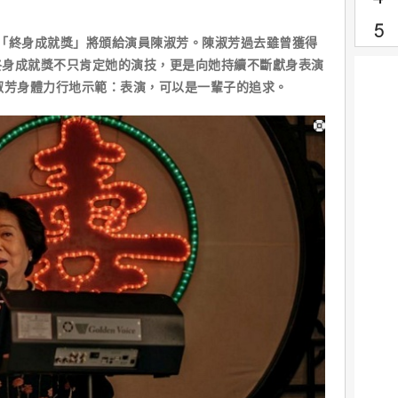
馬獎「終身成就獎」將頒給演員陳淑芳。陳淑芳過去雖曾獲得
終身成就獎不只肯定她的演技，更是向她持續不斷獻身表演
淑芳身體力行地示範：表演，可以是一輩子的追求。