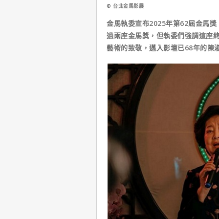
© 台北金馬影展
金馬執委宣布2025年第62屆金
過兩座金馬獎，但執委們強調這座
藝術的致敬，邁入影壇已68年的陳