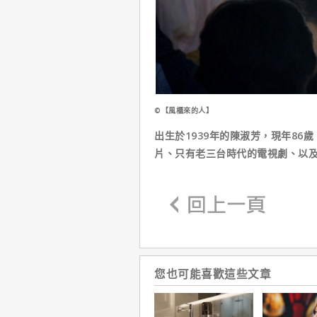
©【風櫃來的人】
出生於1939年的陳淑芳，現年86
片、只有老三台時代的電視劇、以
您也可能喜歡這些文章