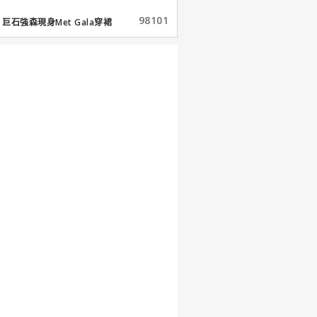
98101
巨石強森現身Met Gala穿裙
子...