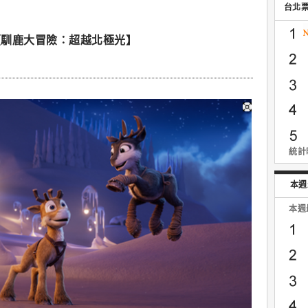
台北
【馴鹿大冒險：超越北極光】
統計時
本週
本週