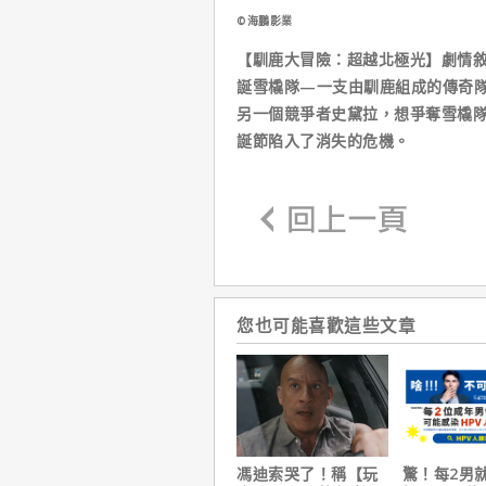
©海鵬影業
【馴鹿大冒險：超越北極光】劇情
誕雪橇隊—一支由馴鹿組成的傳奇
另一個競爭者史黛拉，想爭奪雪橇
誕節陷入了消失的危機。
您也可能喜歡這些文章
馮迪索哭了！稱【玩
驚！每2男