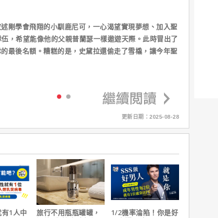
敘述剛學會飛翔的小馴鹿尼可，一心渴望實現夢想、加入聖
隊伍，希望能像他的父親普蘭瑟一樣遨遊天際。此時冒出了
隊的最後名額。糟糕的是，史黛拉還偷走了雪橇，讓今年聖
更新日期：2025-08-28
就有1人中
旅行不用瓶瓶罐罐，
1/2機率淪陷！你是好