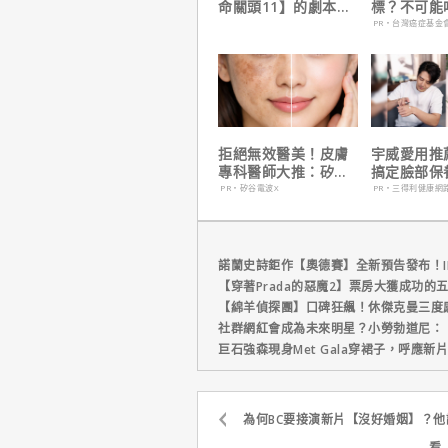
命關頭11】的劇本是
標？不可能
他十年來看過最佳！
PR・台灣癌症基金
拒絕無效醫美！皮膚
宇威愛用推
專科醫師大推：矽谷
搞定臉部保
電波 X 讓肌膚由內而
只要$390
PR・矽谷電波X
PR・三得利健康網
外更強韌
諾蘭史詩鉅作【奧德賽】全新預告發布！I
【穿著Prada的惡魔2】票房大獲成功的
【綿羊偵探團】口碑狂飆！休傑克曼三度
社群網紅會成為未來明星？小勞勃道尼：
巨石強森現身Met Gala穿裙子，呼應
為何BC要接演新片【沒好婚姻】？
看