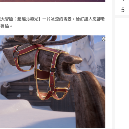
鹿大冒險：超越北極光】一片冰涼的雪景，恰好讓人忘卻暑
樂冒險。