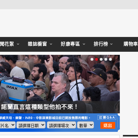
Close
聞花絮
雜誌櫥窗
好康專區
排行榜
購物車
，諾蘭直言這種類型他拍不來！