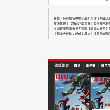
芬蘭、丹麥雙名導聯手最新力作【馴鹿大
魔法起飛！【喵的詐騙集團】製作團隊最
坎城獲獎導演卡里尤索南【馴鹿大冒險】
【馴鹿大冒險：超越北極光】搶救聖誕節
雜誌櫥窗
雜誌
|
電子書
|
影音