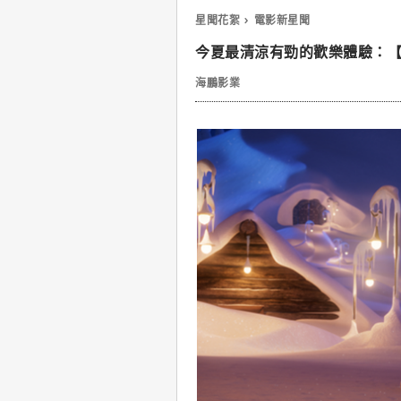
星聞花絮
電影新星聞
今夏最清涼有勁的歡樂體驗：
海鵬影業