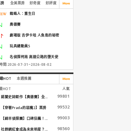
票房
全美票房
好奇度
好評度
蜘蛛人：重生日
奧德賽
劇場版 吉伊卡哇 人魚島的秘密
玩具總動員5
名偵探柯南 高速公路的墮天使
間:2026-07-31~2026-08-02
最HOT
本週推薦
最HOT
人氣
99801
諾蘭史詩鉅作【奧德賽】全...
99532
【穿著Prada的惡魔2】票房
大...
99003
【綿羊偵探團】口碑狂飆！...
98560
社群網紅會成為未來明星？...