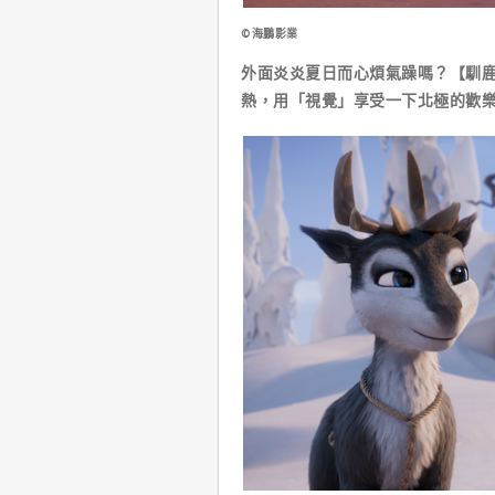
©海鵬影業
外面炎炎夏日而心煩氣躁嗎？【馴
熱，用「視覺」享受一下北極的歡