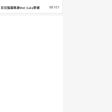
98101
巨石強森現身Met Gala穿裙
子...