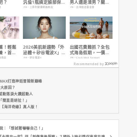
吧？
汎倫1瓶搞定臉部保
男人還是渣男？關鍵
養！
在這
會
PR・三得利健康網路商店
PR・台灣癌症基金會
薦！輕鬆
2026美肌新趨勢「外
出國花費難抓？全包
養，首購
泌體＋矽谷電波X」聯
式海島假期，一價搞
手，開啟高階養膚新
定食宿玩樂，省錢更
路商店
PR・矽谷電波X
PR・Club Med Taiwan
世代
省心！
Recommended by
MAX打造神話冒險新巔峰
五大原因？
感動落淚大讚超動人
「簡直是胡扯！」
新片【海洋奇緣】真人版！
他說：「想試著嚇嚇自己！」
【永遠在一起】送「創傷售後服務」？國外上映引情侶高度共鳴