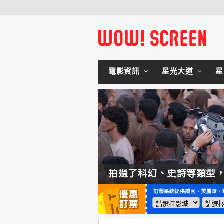
電影資訊
星光大道
星
如何交棒蜘蛛人？湯姆霍蘭：「我們有一個完整的計畫。」
拍過了科幻、史詩等類型