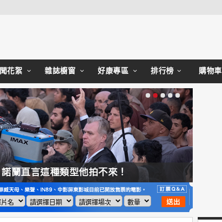
Close
聞花絮
雜誌櫥窗
好康專區
排行榜
購物車
，諾蘭直言這種類型他拍不來！