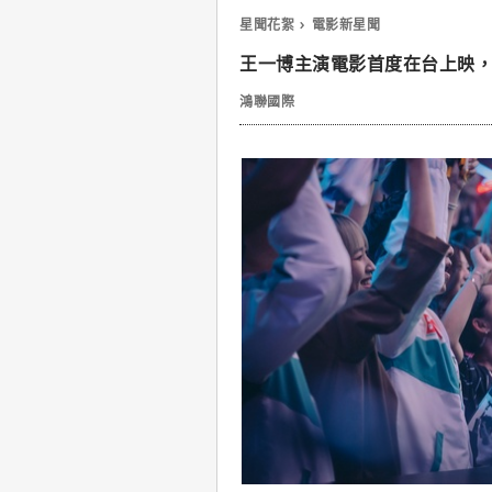
星聞花絮
電影新星聞
王一博主演電影首度在台上映
鴻聯國際