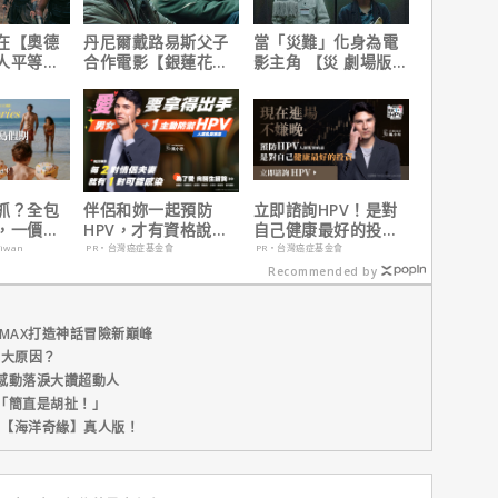
在【奧德
丹尼爾戴路易斯父子
當「災難」化身為電
人平等，
合作電影【銀蓮花】
影主角 【災 劇場版】
遇！
｜本周上線、電視首
震撼感官與觀影思維
播推薦
抓？全包
伴侶和妳一起預防
立即諮詢HPV！是對
，一價搞
HPV，才有資格說愛
自己健康最好的投
，省錢更
妳！
資，把握現在不嫌
aiwan
PR・台灣癌症基金會
PR・台灣癌症基金會
晚！
Recommended by
MAX打造神話冒險新巔峰
五大原因？
感動落淚大讚超動人
「簡直是胡扯！」
新片【海洋奇緣】真人版！