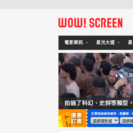
電影資訊
星光大道
星
如何交棒蜘蛛人？湯姆霍蘭：「我們有一個完整的計畫。」
拍過了科幻、史詩等類型