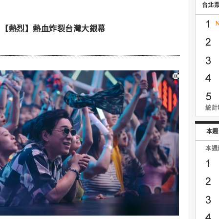
台北
，【熱烈】熱血炸裂台灣大銀幕
統計時
本週
本週