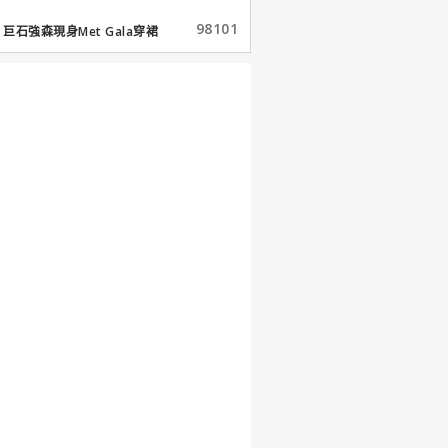
98101
巨石強森現身Met Gala穿裙
子...