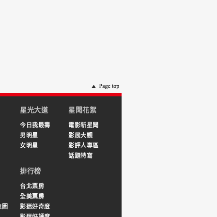
星光大道
星聞花絮
今日我最壽
電影新星聞
男明星
影展大觀
女明星
影評人專區
話題特寫
排行榜
台北票房
全美票房
地圖
影迷好奇度
影迷好評度