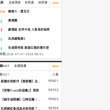
票房
全美票房
好奇度
好評度
蜘蛛人：重生日
奧德賽
劇場版 吉伊卡哇 人魚島的秘密
玩具總動員5
名偵探柯南 高速公路的墮天使
間:2026-07-31~2026-08-02
最HOT
本週推薦
最HOT
人氣
99801
諾蘭史詩鉅作【奧德賽】全...
99532
【穿著Prada的惡魔2】票房
大...
99003
【綿羊偵探團】口碑狂飆！...
98560
社群網紅會成為未來明星？...