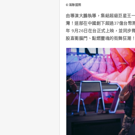
©鴻聯國際
由導演大鵬執導，集結超級巨星王
灣！這部在中國創下超過37億台幣
年 9月26日在台正式上映，並同
股直衝腦門、點燃靈魂的街舞狂潮