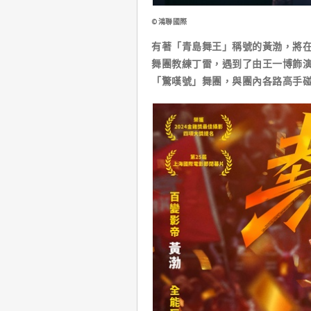
©鴻聯國際
有著「青島舞王」稱號的黃渤，將
舞團教練丁雷，遇到了由王一博飾演
「驚嘆號」舞團，與團內各路高手