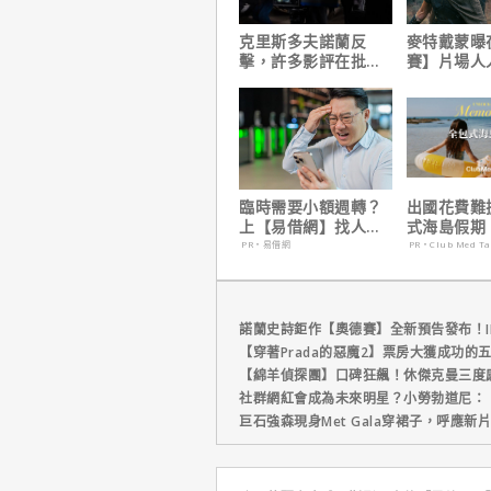
克里斯多夫諾蘭反
麥特戴蒙曝
擊，許多影評在批評
賽】片場人
電影時有「根本上的
沒有特殊待
缺陷」！
臨時需要小額週轉？
出國花費難
上【易借網】找人
式海島假期
幫！資金快速到位
定食宿玩樂
PR・易借網
PR・Club Med T
省心！
諾蘭史詩鉅作【奧德賽】全新預告發布！I
【穿著Prada的惡魔2】票房大獲成功的
【綿羊偵探團】口碑狂飆！休傑克曼三度
社群網紅會成為未來明星？小勞勃道尼：
巨石強森現身Met Gala穿裙子，呼應