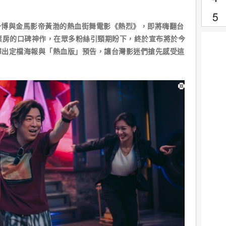
一博與金馬影帝黃渤的熱血街舞電影《熱烈》，即將嗨翻台
票房的口碑神作，在眾多粉絲引頸期盼下，終於宣布將於今
步釋出定檔海報與「熱血版」預告，讓台灣影迷們搶先感受這
！