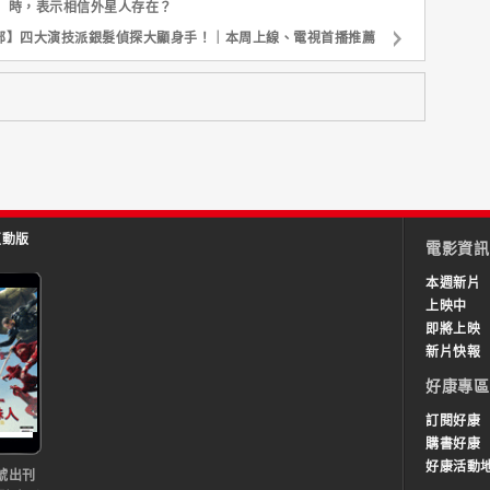
】時，表示相信外星人存在？
部】四大演技派銀髮偵探大顯身手！｜本周上線、電視首播推薦
互動版
電影資訊
本週新片
上映中
即將上映
新片快報
好康專區
訂閱好康
購書好康
好康活動
號出刊