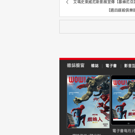
艾瑪史東威尼斯影展宣傳【暴蜂尼亞
【週四謀殺俱樂
雜誌櫥窗
雜誌
|
電子書
|
影音
電子書每月3