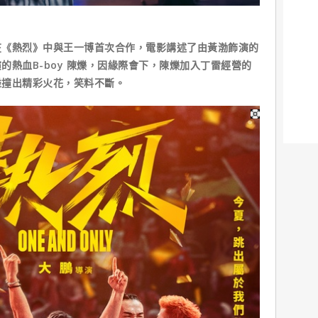
在《熱烈》中與王一博首次合作，電影講述了由黃渤飾演的
的熱血B-boy 陳爍，因緣際會下，陳爍加入丁雷經營的
碰撞出精彩火花，笑料不斷。