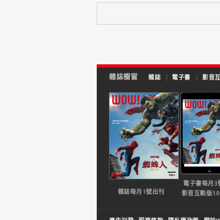
雜誌櫥窗
雜誌
|
電子書
|
影音
電子書每月3
雜誌每月1號出刊
影音互動版1