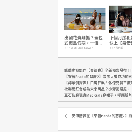
出國花費難抓？全包
下個月房租
式海島假期，一價搞
快上【易借
定食宿玩樂，省錢更
鐘解決燃眉
PR・Club Med Taiwan
PR・易借網
省心！
諾蘭史詩鉅作【奧德賽】全新預告發布！I
【穿著Prada的惡魔2】票房大獲成功的
【綿羊偵探團】口碑狂飆！休傑克曼三度
社群網紅會成為未來明星？小勞勃道尼：
巨石強森現身Met Gala穿裙子，呼應
安海瑟薇在【穿著Parda的惡魔2