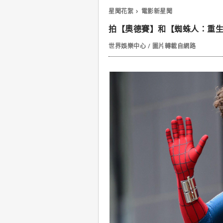
星聞花絮
電影新星聞
拍【奧德賽】和【蜘蛛人：重
世界娛樂中心 / 圖片轉載自網路