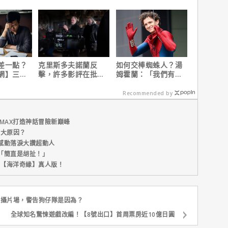
這版完全不行！
差一點？
克里斯多夫諾蘭反
如何交棒蜘蛛人？湯
網】三分
擊，許多影評在批評
姆霍蘭：「我們有一
之急
電影時有「根本上的
個完整的計畫。」
缺陷」！
Recommended by
MAX打造神話冒險新巔峰
五大原因？
感動落淚大讚超動人
「簡直是胡扯！」
新片【海洋奇緣】真人版！
】拍攝片場，警告狗仔隊是因為？
全球知名驚悚遊戲改編！【8號出口】首周票房近10億日圓