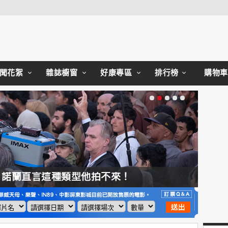
Close
聞花絮
雜誌櫥窗
好康專區
排行榜
購物車
，諾蘭直言這種類型他拍不來！