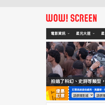
電影資訊
星光大道
星
如何交棒蜘蛛人？湯姆霍蘭：「我們有一個完整的計畫。」
拍過了科幻、史詩等類型