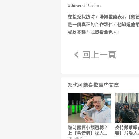
©Universal Studios
在接受採訪時，湯姆霍蘭表示【奧
是一個真正的合作夥伴，他知道他
或以某種方式塑造角色。」
您也可能喜歡這些文章
臨時需要小額週轉？
麥特戴蒙曝
上【易借網】找人
賽】片場人
幫！資金快速到位
沒有特殊待
PR・易借網