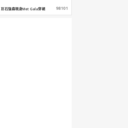
98101
巨石強森現身Met Gala穿裙
子...