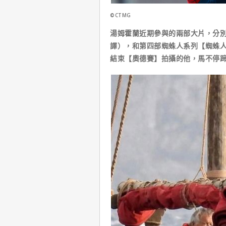
©CTMG
湯姆霍蘭近期參與的兩部大片，分別是
譯），和第四部蜘蛛人系列【蜘蛛人：重生日
結束【奧德賽】拍攝的他，馬不停