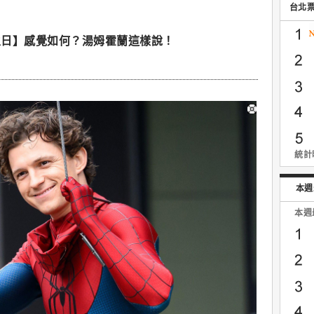
台北
生日】感覺如何？湯姆霍蘭這樣說！
統計時
本週
本週