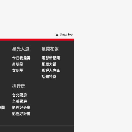
星光大道
星聞花絮
今日我最壽
電影新星聞
男明星
影展大觀
女明星
影評人專區
話題特寫
排行榜
台北票房
全美票房
地圖
影迷好奇度
影迷好評度