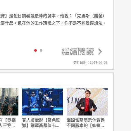
德賽】是他目前看過最棒的劇本，他說：「克里斯（諾蘭）
想要什麼，但在他的工作環境之下，你不是不能表達想法、
更新日期：2025-09-03
在【奧德
真人版電影【藍色監
湯姆霍蘭表示他看過
人平等，
獄】網羅高顏值卡司
不同版本的【蜘蛛
遇！
陣容
人：重生日】剪輯，