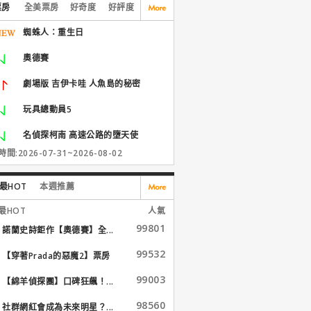
票房
全美票房
好奇度
好評度
蜘蛛人：重生日
奧德賽
劇場版 吉伊卡哇 人魚島的秘密
玩具總動員5
名偵探柯南 高速公路的墮天使
間:2026-07-31~2026-08-02
最HOT
本週推薦
最HOT
人氣
99801
諾蘭史詩鉅作【奧德賽】全...
99532
【穿著Prada的惡魔2】票房
大...
99003
【綿羊偵探團】口碑狂飆！...
98560
社群網紅會成為未來明星？...