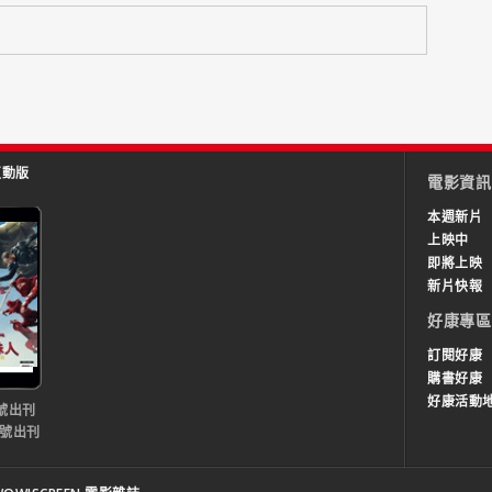
互動版
電影資訊
本週新片
上映中
即將上映
新片快報
好康專區
訂閱好康
購書好康
好康活動
號出刊
0號出刊