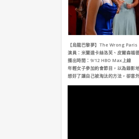
【烏龍巴黎夢】The Wrong Paris
演員：米蘭達卡絲洛芙、皮爾森福
播出時間：9/12 HBO Max上線
年輕女子參加約會節目，以為錄影
想好了讓自己被淘汰的方法，卻意