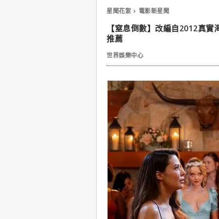
星聞花絮
電影新星聞
【窒息倒數】改編自2012真實
推薦
世界娛樂中心