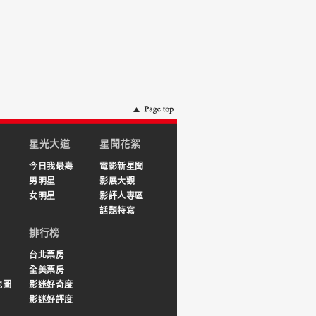
星光大道
星聞花絮
今日我最壽
電影新星聞
男明星
影展大觀
女明星
影評人專區
話題特寫
排行榜
台北票房
全美票房
地圖
影迷好奇度
影迷好評度