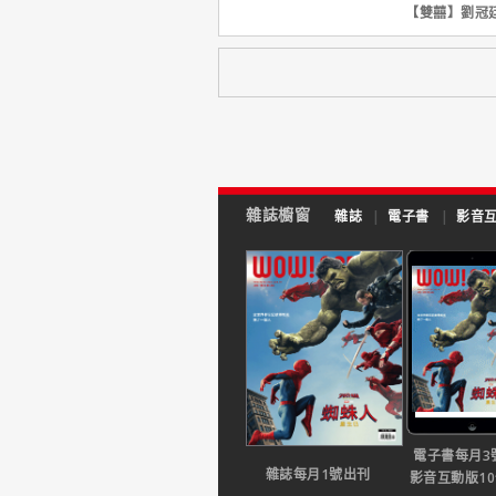
【雙囍】劉冠
雜誌櫥窗
雜誌
|
電子書
|
影音
電子書每月3
雜誌每月1號出刊
影音互動版1