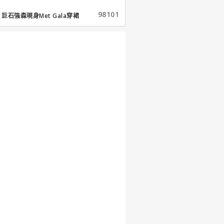
98101
巨石強森現身Met Gala穿裙
子...