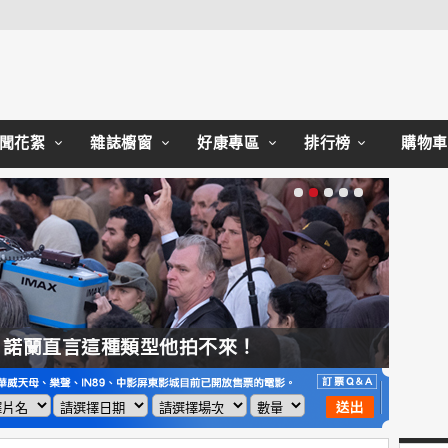
Close
聞花絮
雜誌櫥窗
好康專區
排行榜
購物車
，諾蘭直言這種類型他拍不來！