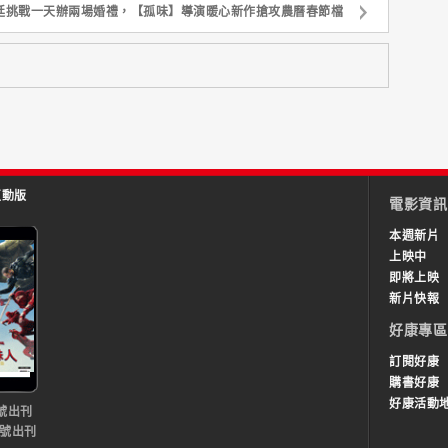
廷挑戰一天辦兩場婚禮，【孤味】導演暖心新作搶攻農曆春節檔
互動版
電影資訊
本週新片
上映中
即將上映
新片快報
好康專區
訂閱好康
購書好康
好康活動
號出刊
0號出刊