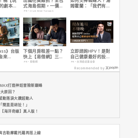
！稱【玩
出國花費難抓？全包
如何交棒蜘蛛人？湯
】的劇本是
式海島假期，一價搞
姆霍蘭：「我們有一
過最佳！
定食宿玩樂，省錢更
個完整的計畫。」
PR・Club Med Taiwan
省心！
ass》台版
下個月房租差一點？
立即諮詢HPV！是對
金來
快上【易借網】三分
自己健康最好的投
 Max熱血
鐘解決燃眉之急
資，把握現在不嫌
PR・易借網
PR・台灣癌症基金會
晚！
Recommended by
MAX打造神話冒險新巔峰
五大原因？
感動落淚大讚超動人
「簡直是胡扯！」
新片【海洋奇緣】真人版！
與吉勒摩戴托羅再搭上線