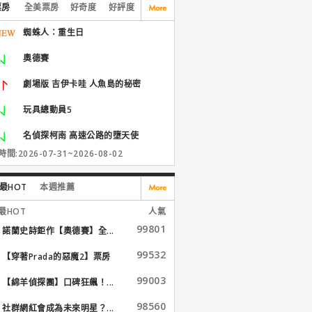
票房
全美票房
好奇度
好評度
蜘蛛人：重生日
奧德賽
劇場版 吉伊卡哇 人魚島的秘密
玩具總動員5
名偵探柯南 高速公路的墮天使
間:2026-07-31~2026-08-02
最HOT
本週推薦
最HOT
人氣
99801
諾蘭史詩鉅作【奧德賽】全...
99532
【穿著Prada的惡魔2】票房
大...
99003
【綿羊偵探團】口碑狂飆！...
98560
社群網紅會成為未來明星？...