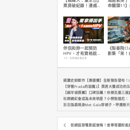
【蜘蛛人：重生日】
馮迪索哭了
票房破紀錄！漫威總
命關頭11
裁凱文費吉說感覺很
他十年來看
讚！
伴侶和妳一起預防
《梨泰院Cl
HPV，才有資格說愛
影集「來！
妳！
號！」HBO
PR・台灣癌症基金會
上線
諾蘭史詩鉅作【奧德賽】全新預告發布！I
【穿著Prada的惡魔2】票房大獲成功的
【綿羊偵探團】口碑狂飆！休傑克曼三度
社群網紅會成為未來明星？小勞勃道尼：
巨石強森現身Met Gala穿裙子，呼應
拒絕這部電影超後悔！查寧塔圖盼能