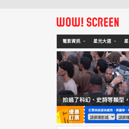
電影資訊
星光大道
星
如何交棒蜘蛛人？湯姆霍蘭：「我們有一個完整的計畫。」
拍過了科幻、史詩等類型