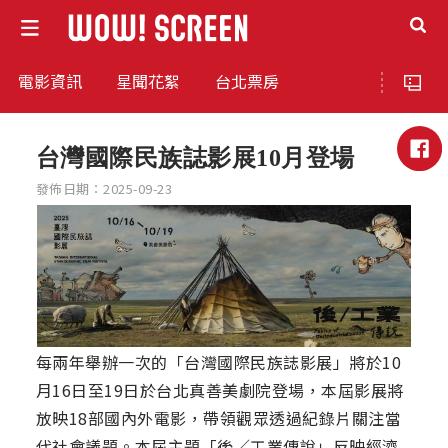
電影資訊
星聞花絮
台北票房
台灣國際民族誌影展10月登場
發佈日期：2025-09-23
每兩年舉辦一次的「台灣國際民族誌影展」將於10
月16日至19日於台北真善美劇院登場，本屆影展將
放映18部國內外電影，帶領觀眾透過紀錄片關注當
代社會議題。本屆主題「後／工業傳說」反映經濟