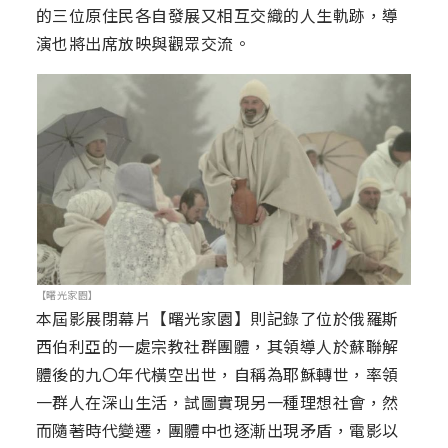
的三位原住民各自發展又相互交織的人生軌跡，導
演也將出席放映與觀眾交流。
【曙光家園】
本屆影展閉幕片【曙光家園】則記錄了位於俄羅斯
西伯利亞的一處宗教社群團體，其領導人於蘇聯解
體後的九〇年代橫空出世，自稱為耶穌轉世，率領
一群人在深山生活，試圖實現另一種理想社會，然
而隨著時代變遷，團體中也逐漸出現矛盾，電影以