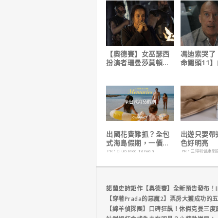
【奧德賽】女巫瑟西
馮迪索哭了
扮演者珊曼莎莫頓曝
命關頭11
心聲，已經一年沒接
他十年來看
戲！
出國花費難抓？全包
出遊只要帶
式海島假期，一價搞
色好明亮
定食宿玩樂，省錢更
PR・Club Med Taiwan
PR・三得利健康網
省心！
諾蘭史詩鉅作【奧德賽】全新預告發布！I
【穿著Prada的惡魔2】票房大獲成功的
【綿羊偵探團】口碑狂飆！休傑克曼三度