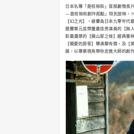
日本名導「是枝裕和」首部劇情長片
—是枝裕和創作起點」特別放映，1
【幻之光】、被譽為日本九零年代
競賽單元並榮獲最佳男演員的【無
彩最濃厚的【橫山家之味】經典重
【親愛的房客】導演鄭有傑，及【
談，以專業視角帶你走進大師的創