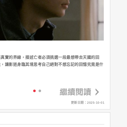
與真實的界線，描述亡者必須挑選一段最想帶去天國的回
法，讓影迷身臨其境思考自己絕對不想忘記的回憶究竟是什
？
更新日期：2025-10-01