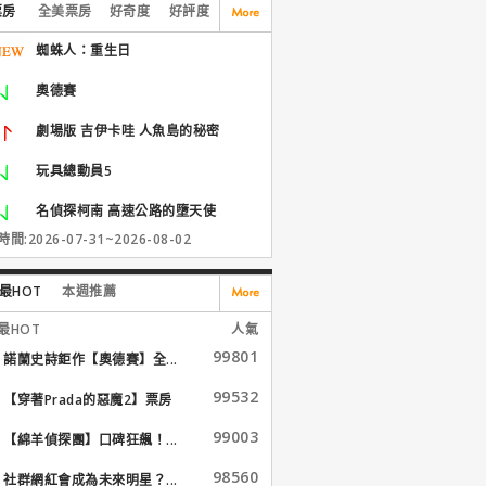
票房
全美票房
好奇度
好評度
蜘蛛人：重生日
奧德賽
劇場版 吉伊卡哇 人魚島的秘密
玩具總動員5
名偵探柯南 高速公路的墮天使
間:2026-07-31~2026-08-02
最HOT
本週推薦
最HOT
人氣
99801
諾蘭史詩鉅作【奧德賽】全...
99532
【穿著Prada的惡魔2】票房
大...
99003
【綿羊偵探團】口碑狂飆！...
98560
社群網紅會成為未來明星？...