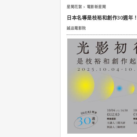
星聞花絮
電影新星聞
日本名導是枝裕和創作30週年！
誠品電影院