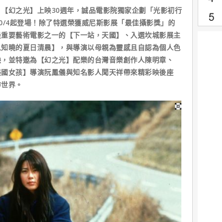
【幻之光】上映30週年，誠品電影院獨家企劃「光影初行
0/4起登場！除了特選榮獲威尼斯影展「最佳攝影獎」的
最重要藝術電影之一的【下一站，天國】、入選坎城影展主
人知曉的夏日清晨】，與導演以母親為靈感且自認為個人色
映，並特邀為【幻之光】配樂的台灣音樂創作人陳明章、
美國女孩】導演阮鳳儀與知名影人聞天祥帶來精彩映後座
作世界。