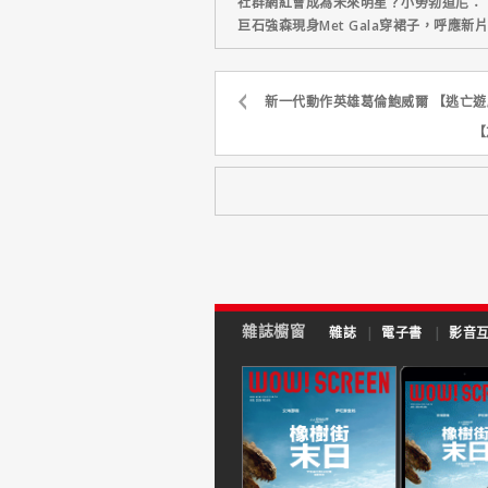
社群網紅會成為未來明星？小勞勃道尼：
巨石強森現身Met Gala穿裙子，呼應
新一代動作英雄葛倫鮑威爾 【逃亡遊
【
雜誌櫥窗
雜誌
|
電子書
|
影音