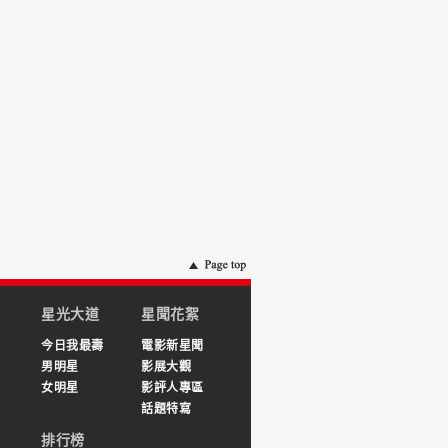
星光大道
星聞花絮
今日我最壽
電影新星聞
男明星
影展大觀
女明星
影評人專區
話題特寫
排行榜