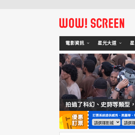
電影資訊
星光大道
星
如何交棒蜘蛛人？湯姆霍蘭：「我們有一個完整的計畫。」
拍過了科幻、史詩等類型