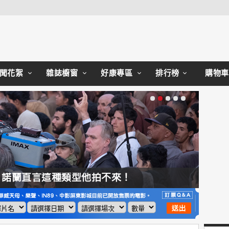
Close
聞花絮
雜誌櫥窗
好康專區
排行榜
購物車
，諾蘭直言這種類型他拍不來！