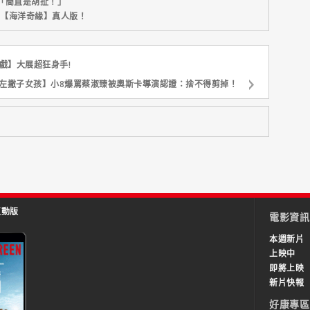
「簡直是胡扯！」
新片【海洋奇緣】真人版！
戲】大展超狂身手!
左撇子女孩】小8爆罵蔡淑臻被奧斯卡導演認證：捨不得剪掉！
互動版
電影資訊
本週新片
上映中
即將上映
新片快報
好康專區