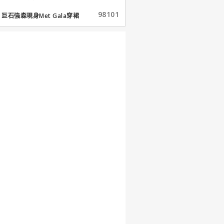
98101
巨石強森現身Met Gala穿裙
子...