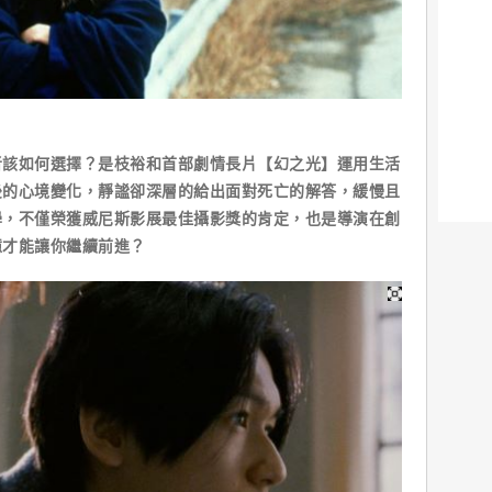
者該如何選擇？是枝裕和首部劇情長片【幻之光】運用生活
後的心境變化，靜謐卻深層的給出面對死亡的解答，緩慢且
學，不僅榮獲威尼斯影展最佳攝影獎的肯定，也是導演在創
憶才能讓你繼續前進？