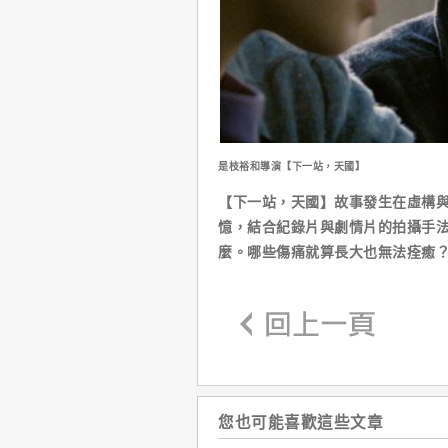
是枝裕和導演【下一站，天國】
【下一站，天國】故事發生在虛構
憶，結合紀錄片與劇情片的拍攝手
麼。哪些傷痛就算長大也無法痊癒
您也可能喜歡這些文章