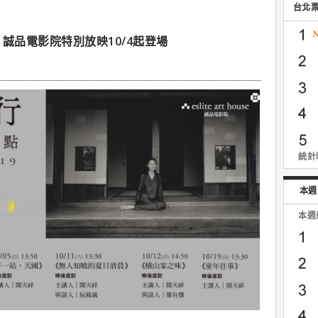
台北
誠品電影院特別放映10/4起登場
統計時
本週
本週