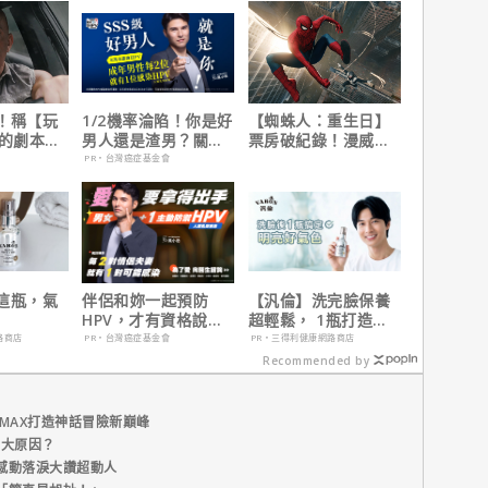
！稱【玩
1/2機率淪陷！你是好
【蜘蛛人：重生日】
】的劇本是
男人還是渣男？關鍵
票房破紀錄！漫威總
過最佳！
在這
裁凱文費吉說感覺很
PR・台灣癌症基金會
讚！
這瓶，氣
伴侶和妳一起預防
【汎倫】洗完臉保養
HPV，才有資格說愛
超輕鬆， 1瓶打造好
妳！
氣色
路商店
PR・台灣癌症基金會
PR・三得利健康網路商店
Recommended by
MAX打造神話冒險新巔峰
五大原因？
感動落淚大讚超動人