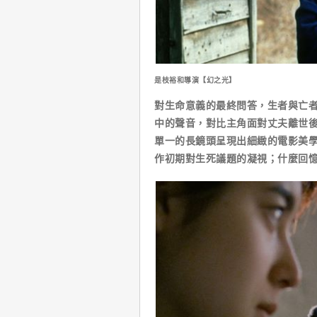
是枝裕和導演【幻之光】
對生命意義的最終問答，生者與亡
中的聲音，對比主角面對丈夫離世
單一的長鏡頭呈現出細緻的電影美
作初期對生死議題的凝視；什麼回