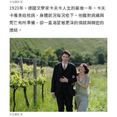
©海鵬影業
1923年，德國文學家卡夫卡人生的最後一年。卡夫
卡罹患結核病，身體狀況每況愈下。他雖對病痛與
死亡有所準備，卻一直渴望著更深的情感與親密的
連結。
©海鵬影業