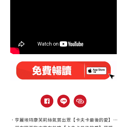
．
亨麗埃特康芙莉絲氣質出眾【卡夫卡最後的愛】巧扮大文豪最愛謬思