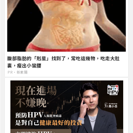
腹部脂肪的「剋星」找到了，常吃這幾物，吃走大肚
囊，瘦出小蠻腰
PR・新素簡