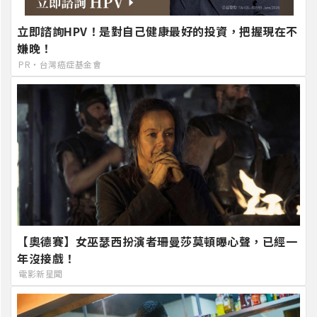
立即諮詢HPV！是對自己健康最好的投資，把握現在不
嫌晚！
PR・台灣癌症基金會
【奧德賽】女巫瑟西扮演者珊曼莎莫頓曝心聲，已經一
年沒接戲！
電影新星聞