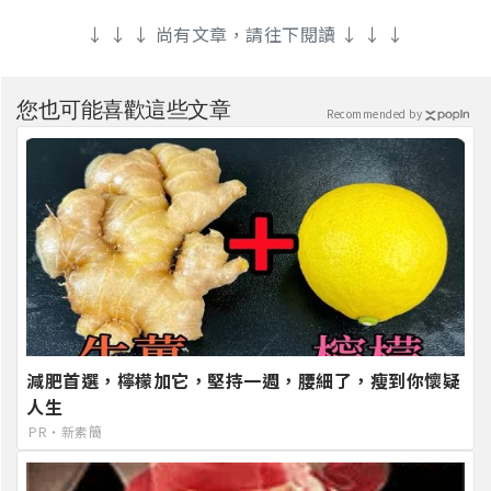
↓ ↓ ↓ 尚有文章，請往下閱讀 ↓ ↓ ↓
您也可能喜歡這些文章
Recommended by
減肥首選，檸檬加它，堅持一週，腰細了，瘦到你懷疑
人生
PR・新素簡