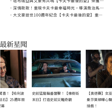
．
塔布瑞亞與文豪有共鳴【卡夫卡最後的愛】榮獲斑比獎影帝提名
．
深情款款！重現卡夫卡最幸福時光，導演喬治馬斯訪談
．
大文豪逝世100週年紀念【卡夫卡最後的愛】重現偉大作家豐富愛情
驚喜！【哈利波
史前猛龍輪番襲擊！【橡樹街
【奧德賽】女巫
法石】25週年限
末日】打造史前災難奇觀
曼莎莫頓曝心聲
銀幕
接戲！