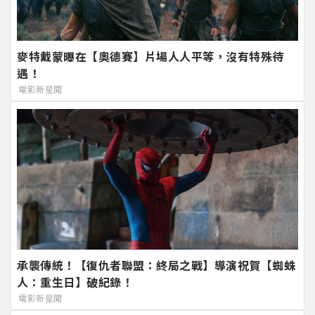
麥特戴蒙曝在【奧德賽】片場人人平等，沒有特殊待
遇！
電影新星聞
承襲傳統！【復仇者聯盟：終局之戰】導演祝賀【蜘蛛
人：重生日】破紀錄！
電影新星聞