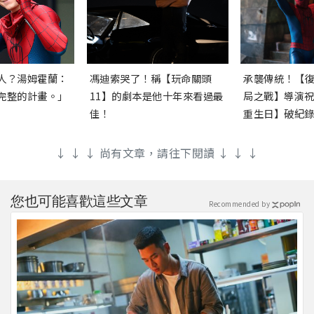
人？湯姆霍蘭：
馮迪索哭了！稱【玩命關頭
承襲傳統！【
完整的計畫。」
11】的劇本是他十年來看過最
局之戰】導演
佳！
重生日】破紀
↓ ↓ ↓ 尚有文章，請往下閱讀 ↓ ↓ ↓
您也可能喜歡這些文章
Recommended by