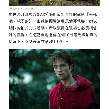
©Excellent Cadaver
羅伯派汀森與珍妮佛勞倫斯最新合作的電影【去死
吧，親愛的】，由蘇格蘭導演琳恩倫賽執導，她以
明快的拍片方式著稱，所以演員在現場也必須相信
她的直覺，而這甚至包含要在剩10分鐘光線拍攝的
情況下，立刻表演在草地上爬行。