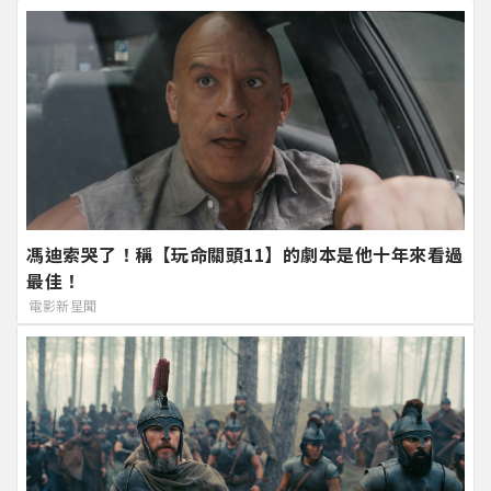
馮迪索哭了！稱【玩命關頭11】的劇本是他十年來看過
最佳！
電影新星聞