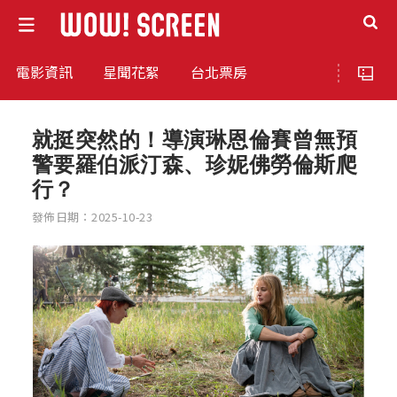
電影資訊
星聞花絮
台北票房
就挺突然的！導演琳恩倫賽曾無預
警要羅伯派汀森、珍妮佛勞倫斯爬
行？
發佈日期：2025-10-23