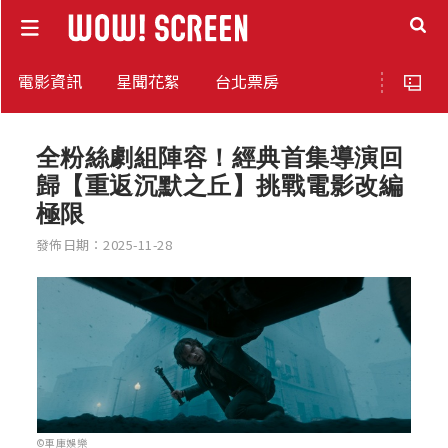
電影資訊
星聞花絮
台北票房
全粉絲劇組陣容！經典首集導演回
歸【重返沉默之丘】挑戰電影改編
極限
發佈日期：2025-11-28
©車庫娛樂