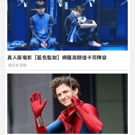
真人版電影【藍色監獄】網羅高顏值卡司陣容
電影新星聞