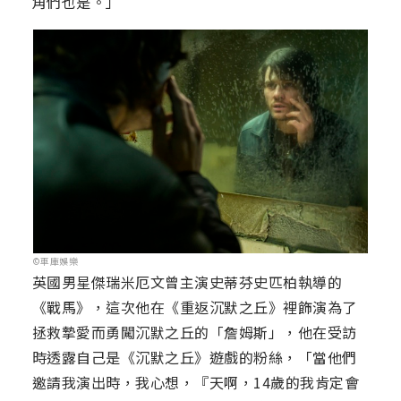
角們也是。」
©車庫娛樂
英國男星傑瑞米厄文曾主演史蒂芬史匹柏執導的
《戰馬》，這次他在《重返沉默之丘》裡飾演為了
拯救摯愛而勇闖沉默之丘的「詹姆斯」，他在受訪
時透露自己是《沉默之丘》遊戲的粉絲，「當他們
邀請我演出時，我心想，『天啊，14歲的我肯定會