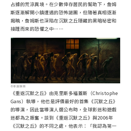
占據的荒涼異境。在少數倖存居民的幫助下，詹姆
斯逐漸解開小鎮遭遇的恐怖謎團，但隨著真相逐漸
揭曉，詹姆斯也深陷在沉默之丘隱藏的黑暗祕密和
接踵而來的恐懼之中……
©車庫娛樂
《重返沉默之丘》由克里斯多福蓋斯（Christophe
Gans）執導，他也是評價最好的首集《沉默之丘》
的導演，因此當導演人選公布時，全球影迷和遊戲
迷都為之振奮。談到《重返沉默之丘》與2006年
《沉默之丘》的不同之處，他表示：「我認為第一