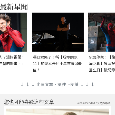
人？湯姆霍蘭：
馮迪索哭了！稱【玩命關頭
承襲傳統！【復
完整的計畫。」
11】的劇本是他十年來看過最
局之戰】導演祝
佳！
重生日】破紀錄
↓ ↓ ↓ 尚有文章，請往下閱讀 ↓ ↓ ↓
您也可能喜歡這些文章
Recommended by