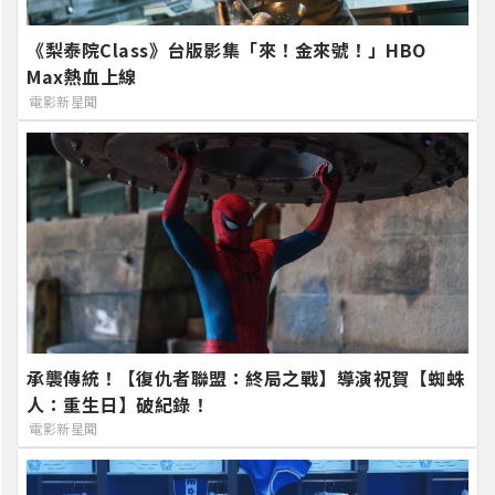
《梨泰院Class》台版影集「來！金來號！」HBO
Max熱血上線
電影新星聞
承襲傳統！【復仇者聯盟：終局之戰】導演祝賀【蜘蛛
人：重生日】破紀錄！
電影新星聞