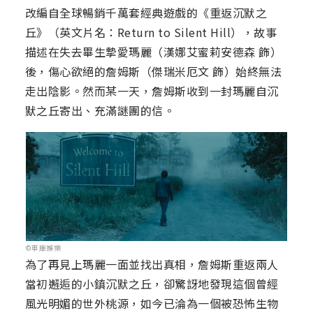
改編自全球暢銷千萬套經典遊戲的《重返沉默之
丘》（英文片名：Return to Silent Hill），故事
描述在失去畢生摯愛瑪麗（漢娜艾蜜莉安德森 飾）
後，傷心欲絕的詹姆斯（傑瑞米厄文 飾）始終無法
走出陰影。然而某一天，詹姆斯收到一封瑪麗自沉
默之丘寄出、充滿謎團的信。
©車庫娛樂
為了再見上瑪麗一面並找出真相，詹姆斯重返兩人
當初邂逅的小鎮沉默之丘，卻驚訝地發現這個曾經
風光明媚的世外桃源，如今已淪為一個被恐怖生物