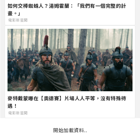
如何交棒蜘蛛人？湯姆霍蘭：「我們有一個完整的計
畫。」
電影新星聞
麥特戴蒙曝在【奧德賽】片場人人平等，沒有特殊待
遇！
電影新星聞
開始加載資料..