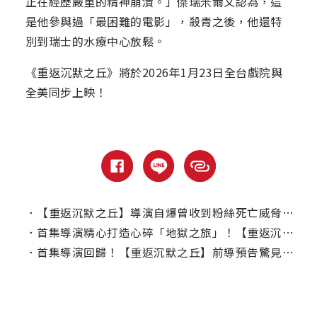
正在經歷嚴重的精神崩潰。」傑瑞米爾文認為，這
是他參與過「最困難的電影」，殺青之後，他還特
別到瑞士的水療中心放鬆。
《重返沉默之丘》將於2026年1月23日全台戲院與
全美同步上映！
．
【重返沉默之丘】導演自爆曾收到粉絲死亡威脅：如果搞砸我會X了你！
．
首集導演精心打造心碎「地獄之旅」！【重返沉默之丘】全新預告喚回童年陰影
．
首集導演回歸！【重返沉默之丘】前導預告驚見「三角頭」經典怪物