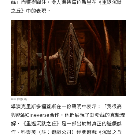
絲」而獲得關注，令人期待這位新星在《重返沉默
之丘》中的表現。
©車庫娛樂
導演克里斯多福蓋斯在一份聲明中表示：「我很高
興能跟Cineverse合作，他們展現了對粉絲的真摯理
解，《重返沉默之丘》是一部出於對真正的遊戲傑
作、科樂美（註：遊戲公司）經典遊戲《沉默之丘