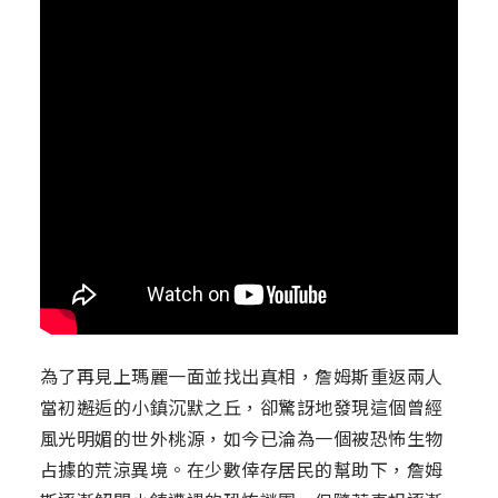
為了再見上瑪麗一面並找出真相，詹姆斯重返兩人
當初邂逅的小鎮沉默之丘，卻驚訝地發現這個曾經
風光明媚的世外桃源，如今已淪為一個被恐怖生物
占據的荒涼異境。在少數倖存居民的幫助下，詹姆