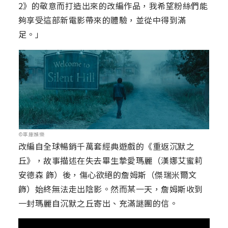
2》的敬意而打造出來的改編作品，我希望粉絲們能
夠享受這部新電影帶來的體驗，並從中得到滿
足。」
©車庫娛樂
改編自全球暢銷千萬套經典遊戲的《重返沉默之
丘》，故事描述在失去畢生摯愛瑪麗（漢娜艾蜜莉
安德森 飾）後，傷心欲絕的詹姆斯（傑瑞米爾文
飾）始終無法走出陰影。然而某一天，詹姆斯收到
一封瑪麗自沉默之丘寄出、充滿謎團的信。