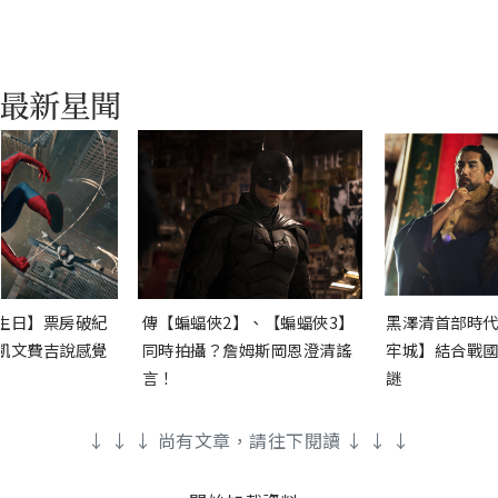
生日】票房破紀
傳【蝙蝠俠2】、【蝙蝠俠3】
黑澤清首部時代
凱文費吉說感覺
同時拍攝？詹姆斯岡恩澄清謠
牢城】結合戰國
言！
謎
↓ ↓ ↓ 尚有文章，請往下閱讀 ↓ ↓ ↓