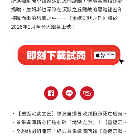
斯逐漸解開小鎮遭遇的恐怖謎團，但隨著真相逐漸
揭曉，詹姆斯也深陷在沉默之丘隱藏的黑暗祕密和
接踵而來的恐懼之中……《重返沉默之丘》將於
2026年1月全台大銀幕上映！
．
【重返沉默之丘】導演自爆曾收到粉絲死亡威脅：如果搞砸我會X了你！
．
首集導演精心打造心碎「地獄之旅」！【重返沉默之丘】全新預告喚回童年陰影
．
全粉絲劇組陣容！經典首集導演回歸【重返沉默之丘】挑戰電影改編極限