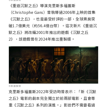
《重返沉默之丘》導演克里斯多福蓋斯
（Christophe Gans）曾執導過2006年上映的首集
《沉默之丘》，也是最受好評的一部，全球票房突
破1.7億美元（約56.4億台幣）。這次新片《重返沉
默之丘》將改編2001年推出的遊戲《沉默之丘
2》，該遊戲曾在2024年推出重製版。
©車庫娛樂
克里斯多福蓋斯2022年受訪時曾表示：「新《沉默
之丘》電影的劇本完全獨立於前兩部電影，且會尊
重《沉默之丘》系列的演進。」影迷們不需要看過