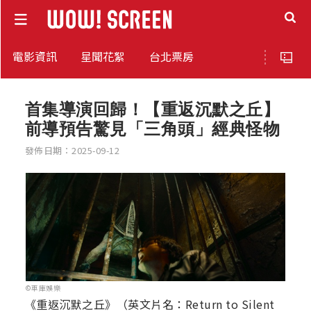
電影資訊
星聞花絮
台北票房
首集導演回歸！【重返沉默之丘】
前導預告驚見「三角頭」經典怪物
發佈日期：2025-09-12
©車庫娛樂
《重返沉默之丘》（英文片名：Return to Silent