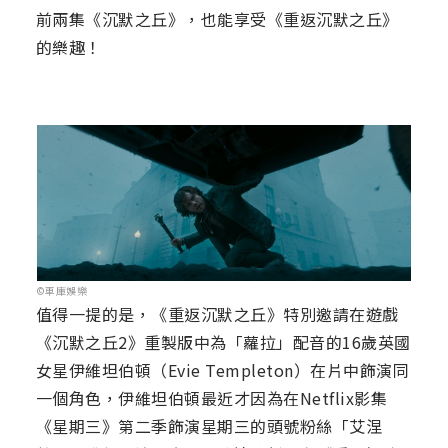
前兩集《沉默之丘》，也能享受《重返沉默之丘》
的樂趣！
©車庫娛樂
值得一提的是，《重返沉默之丘》特別邀請在遊戲
《沉默之丘2》重製版中為「蘿拉」配音的16歲英國
女星伊維坦伯頓（Evie Templeton）在片中飾演同
一個角色，伊維坦伯頓最近才因為在Netflix影集
《星期三》第二季飾演星期三的頭號粉絲「艾涅