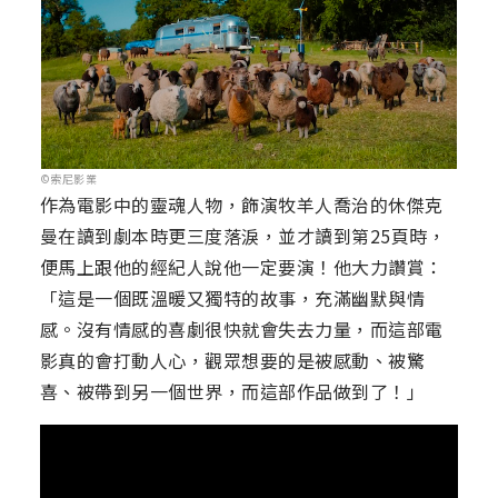
©索尼影業
作為電影中的靈魂人物，飾演牧羊人喬治的休傑克
曼在讀到劇本時更三度落淚，並才讀到第25頁時，
便馬上跟他的經紀人說他一定要演！他大力讚賞：
「這是一個既溫暖又獨特的故事，充滿幽默與情
感。沒有情感的喜劇很快就會失去力量，而這部電
影真的會打動人心，觀眾想要的是被感動、被驚
喜、被帶到另一個世界，而這部作品做到了！」