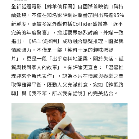
全新話題電影【綿羊偵探團】自國際首映後口碑持
續延燒，不僅在知名影評網站爛番茄開出高達95%
新鮮度，更被多家外媒包括Collider盛讚為「近乎
完美的年度驚喜」，掀起觀眾熱烈討論。外媒一致
指出，【綿羊偵探團】成功融合懸疑推理、幽默與
情感張力，不僅是一部「笑料十足的趣味懸疑
片」，更是一段「出乎意料地溫柔，關於失落、孤
獨與找到家人的故事」。有評論更直言：「溫馨推
理迎來全新代表作」，認為本片在情感與娛樂之間
取得難得平衡，既動人又充滿創意，宛如【鋒迴路
轉】與【我不笨，所以我有話說】的完美結合。