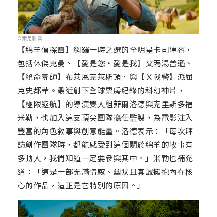
©索尼影業
【綿羊偵探團】網羅一時之選的全明星卡司陣容，
包括休傑克曼、【愛是您・愛是我】艾瑪湯普遜、
【絕命毒師】布萊恩克萊斯頓，與【Ｘ戰警】派屈
克史都華。最近創下全球票房紀錄的科幻神片，
【極限返航】的導演雙人組菲爾洛德與克里斯多福
米勒，也加入這支頂尖團隊擔任監製，為電影注入
豐富的角色敘事與創意能量。洛德表示：「每次拜
訪創作團隊時，都能感受到這個關於綿羊的故事有
多動人，我們知道一定要參與其中。」米勒也補充
道：「這是一部充滿情感、幽默且真誠擁抱內在核
心的作品，這正是它特別的原因。」