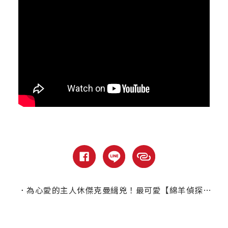
．
為心愛的主人休傑克曼緝兇！最可愛【綿羊偵探團】電影預告曝光