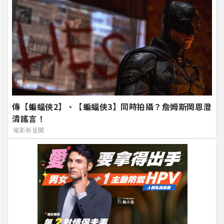
傳【蝙蝠俠2】、【蝙蝠俠3】同時拍攝？詹姆斯岡恩澄
清謠言！
電影新星聞