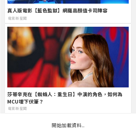
真人版電影【藍色監獄】網羅高顏值卡司陣容
電影新星聞
莎蒂辛克在【蜘蛛人：重生日】中演的角色，如何為
MCU埋下伏筆？
電影新星聞
開始加載資料..