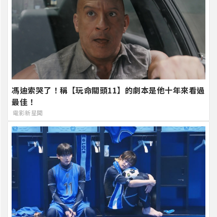
馮迪索哭了！稱【玩命關頭11】的劇本是他十年來看過
最佳！
電影新星聞