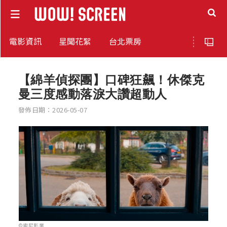
電影資訊
星聞花絮
台北票房
【綿羊偵探團】口碑狂飆！休傑克
曼三度感動落淚大讚超動人
發佈日期：2026-05-07
©索尼影業