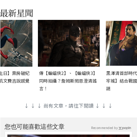
生日】票房破紀
傳【蝙蝠俠2】、【蝙蝠俠3】
黑澤清首部時代
凱文費吉說感覺
同時拍攝？詹姆斯岡恩澄清謠
牢城】結合戰國
言！
謎
↓ ↓ ↓ 尚有文章，請往下閱讀 ↓ ↓ ↓
您也可能喜歡這些文章
Recommended by