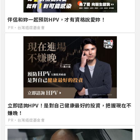
伴侶和妳一起預防HPV，才有資格說愛妳！
PR・台灣癌症基金會
立即諮詢HPV！是對自己健康最好的投資，把握現在不
嫌晚！
PR・台灣癌症基金會