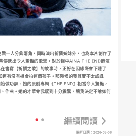
在除了挑戰一人分飾兩角，同時演出祈憐姊妹外，也為本片創作了
傳遞出令人驚豔的歌聲。對於相中AiNA THE END飾演
己在書寫【祈憐之歌】的故事時，正好在因緣際會下聽了
不知道有沒有機會拍這個孩子。那時候的我其實不太認識
始做功課。她的原創專輯《THE END》相當令人驚豔，
詞、作曲。她的才華令我感到十分震驚，讓我決定不論如何
」
更新日期：2026-05-08