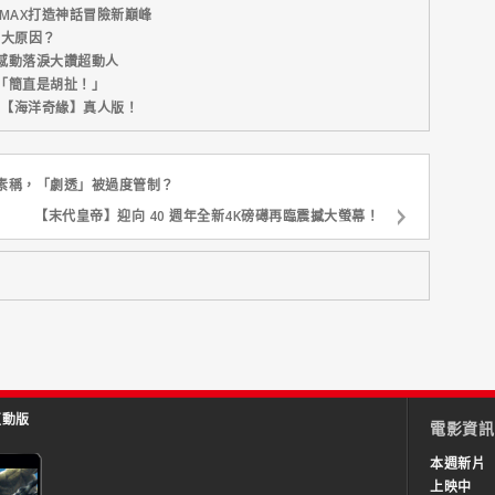
MAX打造神話冒險新巔峰
五大原因？
感動落淚大讚超動人
「簡直是胡扯！」
新片【海洋奇緣】真人版！
素稱，「劇透」被過度管制？
【末代皇帝】迎向 40 週年全新4K磅礡再臨震撼大螢幕！
互動版
電影資訊
本週新片
上映中