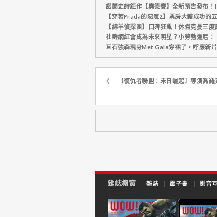
諾蘭史詩鉅作【奧德賽】全新預告發布！I
【穿著Prada的惡魔2】票房大獲成功的
【綿羊偵探團】口碑狂飆！休傑克曼三度
社群網紅會成為未來明星？小勞勃道尼：
巨石強森現身Met Gala穿裙子，呼應
【復仇者聯盟：末日崛起】導演喬羅
雜誌櫥窗
雜誌
|
電子書
|
影音