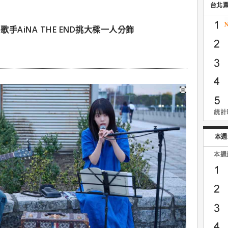
台北
AiNA THE END挑大樑一人分飾
統計時
本週
本週