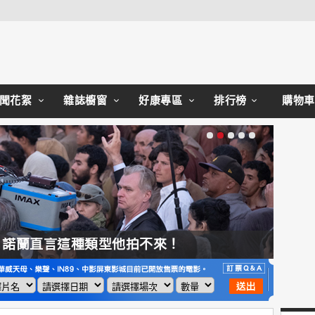
Close
聞花絮
雜誌櫥窗
好康專區
排行榜
購物車
，諾蘭直言這種類型他拍不來！