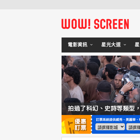
電影資訊
星光大道
星
如何交棒蜘蛛人？湯姆霍蘭：「我們有一個完整的計畫。」
拍過了科幻、史詩等類型