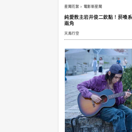
星聞花絮
電影新星聞
純愛教主岩井俊二欽點！菸嗓系歌手
兩角
天馬行空