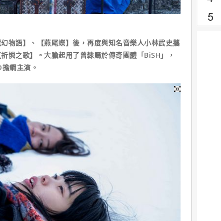
電幻物語】、【燕尾蝶】後，再度與知名音樂人小林武史攜
祈憐之歌】。大膽起用了曾隸屬於傳奇團體「BiSH」，
ND擔綱主演。