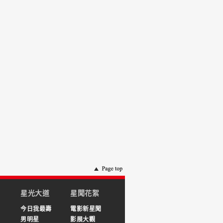
星光大道
星聞花絮
今日我最壽
電影新星聞
男明星
影展大觀