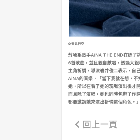
©天馬行空
菸嗓系歌手AiNA THE END
6首歌曲，並且親自獻唱，透過大銀幕
主角祈憐，導演岩井俊二表示，自
AiNA的音樂，「當下我就在想，
她，所以在看了她的現場演出後才開
而且除了演唱，她也同時包辦了作
都要邀請她來演出祈憐這個角色。