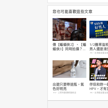
您也可能喜歡這些文章
傳【蝙蝠俠2】、【蝙
1/2機率淪
蝠俠3】同時拍攝？詹
男人還是渣
姆斯岡恩澄清謠言！
在這
PR・台灣癌症基金
出遊只要帶這瓶，氣
伴侶和妳一
色好明亮
HPV，才
妳！
PR・三得利健康網路商店
PR・台灣癌症基金