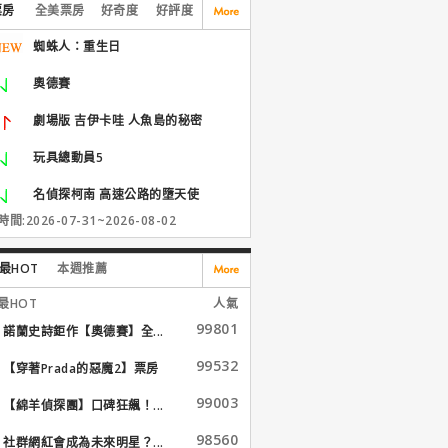
票房
全美票房
好奇度
好評度
蜘蛛人：重生日
奧德賽
劇場版 吉伊卡哇 人魚島的秘密
玩具總動員5
名偵探柯南 高速公路的墮天使
間:2026-07-31~2026-08-02
最HOT
本週推薦
最HOT
人氣
99801
諾蘭史詩鉅作【奧德賽】全...
99532
【穿著Prada的惡魔2】票房
大...
99003
【綿羊偵探團】口碑狂飆！...
98560
社群網紅會成為未來明星？...