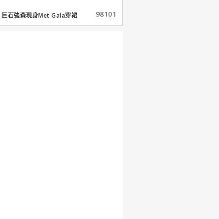
98101
巨石強森現身Met Gala穿裙
子...