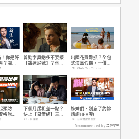
陷！你是好
曾勸李奧納多不要接
出國花費難抓？全包
男？關鍵
【鐵達尼號】？他
式海島假期，一價搞
說：「沒人在乎船上
定食宿玩樂，省錢更
會
PR・Club Med Taiwan
是誰」
省心！
起預防
下個月房租差一點？
姊妹們，別忘了約診
有資格說愛
快上【易借網】三分
諮詢HPV喔!
鐘解決燃眉之急
會
PR・易借網
PR・台灣癌症基金會
Recommended by