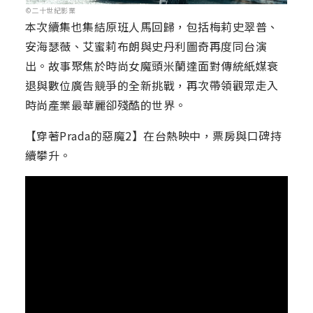
©二十世紀影業
本次續集也集結原班人馬回歸，包括梅莉史翠普、
安海瑟薇、艾蜜莉布朗與史丹利圖奇再度同台演
出。故事聚焦於時尚女魔頭米蘭達面對傳統紙媒衰
退與數位廣告競爭的全新挑戰，再次帶領觀眾走入
時尚產業最華麗卻殘酷的世界。
【穿著Prada的惡魔2】在台熱映中，票房與口碑持
續攀升。