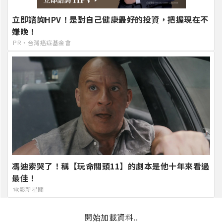
立即諮詢HPV！是對自己健康最好的投資，把握現在不
嫌晚！
PR・台灣癌症基金會
馮迪索哭了！稱【玩命關頭11】的劇本是他十年來看過
最佳！
電影新星聞
開始加載資料..