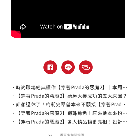
．
時尚職場經典續作【穿著Prada的惡魔2】｜本周上線、電視首播推薦
．
【穿著Prada的惡魔2】票房大獲成功的五大原因？
．
都想退休了！梅莉史翠普本來不願接【穿著Prada的惡魔】？
．
【穿著Prada的惡魔2】遺珠角色！原來他本來扮演小安的室友？
．
【穿著Prada的惡魔2】各大精品輪番亮相！設計師揭密：「創造不被潮流淘汰的經典造型」
看更多相關報導