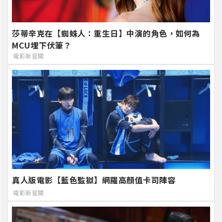
莎蒂辛克在【蜘蛛人：重生日】中演的角色，如何為
MCU埋下伏筆？
電影新星聞
真人版電影【藍色監獄】網羅高顏值卡司陣容
電影新星聞