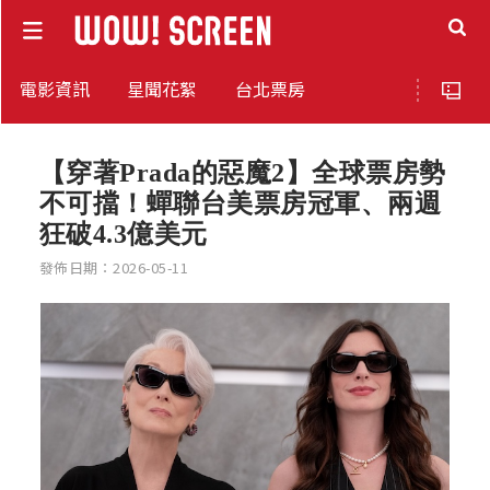
電影資訊
星聞花絮
台北票房
【穿著Prada的惡魔2】全球票房勢
不可擋！蟬聯台美票房冠軍、兩週
狂破4.3億美元
發佈日期：2026-05-11