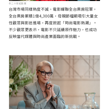
©二十世紀影業
台灣市場同樣熱度不減，電影蟬聯全台票房冠軍，
全台票房累積1億4,300萬，母親節檔期吸引大量女
性觀眾與影迷進場，再度掀起「時尚電影熱潮」。
不少觀眾更表示，電影不只延續原作魅力，也成功
反映當代媒體與時尚產業面臨的新挑戰。