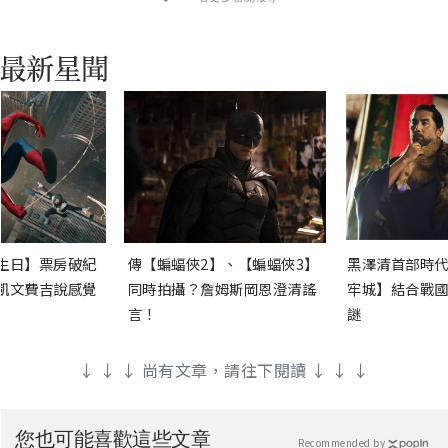
生日】票房破紀
傳【蝙蝠俠2】、【蝙蝠俠3】
黑澤清首部時代
凱文費吉說感覺
同時拍攝？詹姆斯岡恩澄清謠
牢城】結合戰國
言！
謎
↓ ↓ ↓ 尚有文章，請往下閱讀 ↓ ↓ ↓
您也可能喜歡這些文章
Recommended by