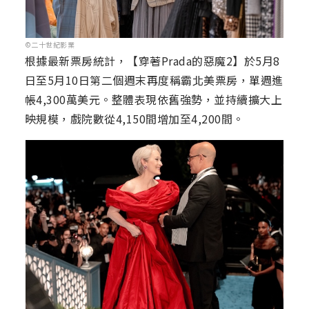
©二十世紀影業
根據最新票房統計，【穿著Prada的惡魔2】於5月8
日至5月10日第二個週末再度稱霸北美票房，單週進
帳4,300萬美元。整體表現依舊強勢，並持續擴大上
映規模，戲院數從4,150間增加至4,200間。