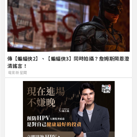
傳【蝙蝠俠2】、【蝙蝠俠3】同時拍攝？詹姆斯岡恩澄
清謠言！
電影新星聞