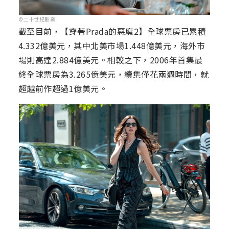
©二十世紀影業
截至目前，【穿著Prada的惡魔2】全球票房已累積
4.332億美元，其中北美市場1.448億美元，海外市
場則高達2.884億美元。相較之下，2006年首集最
終全球票房為3.265億美元，續集僅花兩週時間，就
超越前作超過1億美元。