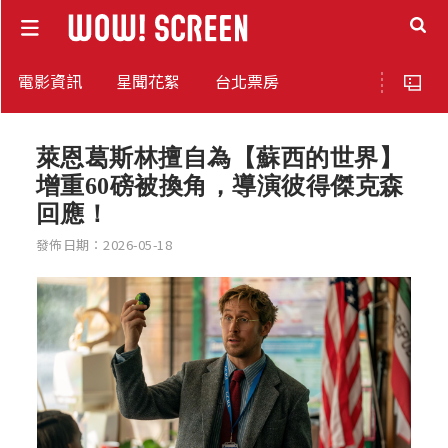
電影資訊
星聞花絮
台北票房
萊恩葛斯林擅自為【蘇西的世界】
增重60磅被換角，導演彼得傑克森
回應！
發佈日期：2026-05-18