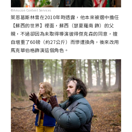
©Amazon Content Services
萊恩葛斯林曾在2010年時透露，他本來被選中擔任
【蘇西的世界】裡面，蘇西（瑟夏羅南 飾）的父
親，不過卻因為未取得導演彼得傑克森的同意，擅
自增重了60磅（約27公斤）而慘遭換角，後來改用
馬克華伯格飾演這個角色。