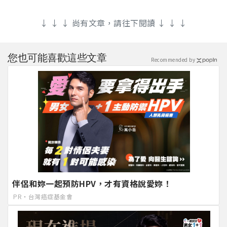
↓ ↓ ↓ 尚有文章，請往下閱讀 ↓ ↓ ↓
您也可能喜歡這些文章
Recommended by
伴侶和妳一起預防HPV，才有資格說愛妳！
PR・台灣癌症基金會