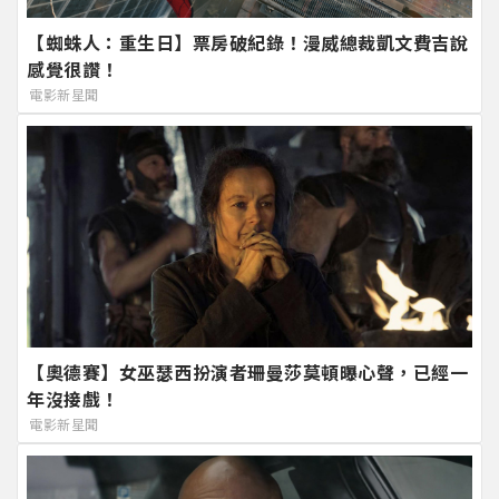
【蜘蛛人：重生日】票房破紀錄！漫威總裁凱文費吉說
感覺很讚！
電影新星聞
【奧德賽】女巫瑟西扮演者珊曼莎莫頓曝心聲，已經一
年沒接戲！
電影新星聞