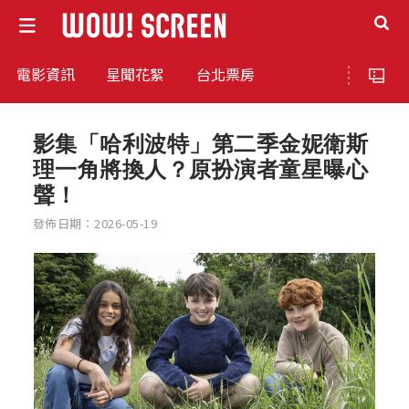
電影資訊
星聞花絮
台北票房
影集「哈利波特」第二季金妮衛斯
理一角將換人？原扮演者童星曝心
聲！
發佈日期：2026-05-19