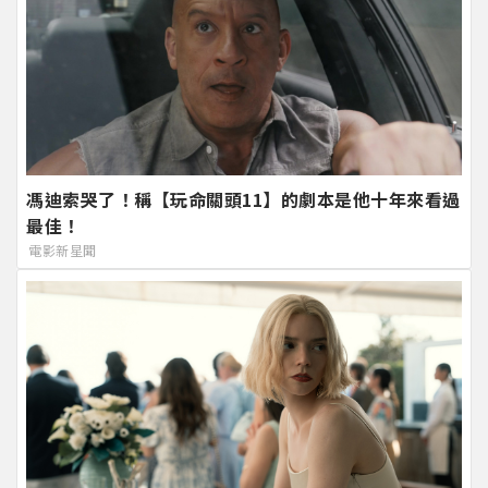
馮迪索哭了！稱【玩命關頭11】的劇本是他十年來看過
最佳！
電影新星聞