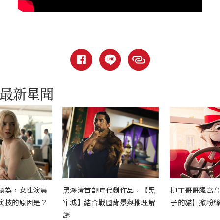
認為，女性演員
黑澤清首部時代劇作品，【黑
柳丁哥哥飆高
演技的原因是？
牢城】結合戰國背景與推理解
子的貓】掀粉
謎